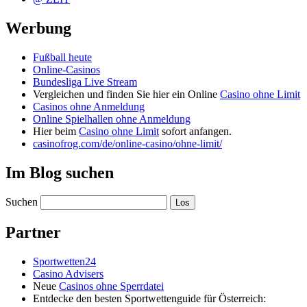
Werbung
Fußball heute
Online-Casinos
Bundesliga Live Stream
Vergleichen und finden Sie hier ein Online
Casino ohne Limit
Casinos ohne Anmeldung
Online Spielhallen ohne Anmeldung
Hier beim
Casino ohne Limit
sofort anfangen.
casinofrog.com/de/online-casino/ohne-limit/
Im Blog suchen
Suchen
Partner
Sportwetten24
Casino Advisers
Neue
Casinos ohne Sperrdatei
Entdecke den besten Sportwettenguide für Österreich: