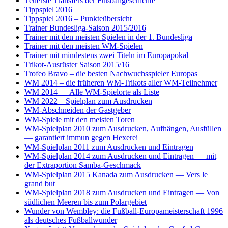
Teuerste Transfers der Fußballgeschichte
Tippspiel 2016
Tippspiel 2016 – Punkteübersicht
Trainer Bundesliga-Saison 2015/2016
Trainer mit den meisten Spielen in der 1. Bundesliga
Trainer mit den meisten WM-Spielen
Trainer mit mindestens zwei Titeln im Europapokal
Trikot-Ausrüster Saison 2015/16
Trofeo Bravo – die besten Nachwuchsspieler Europas
WM 2014 – die früheren WM-Trikots aller WM-Teilnehmer
WM 2014 — Alle WM-Spielorte als Liste
WM 2022 – Spielplan zum Ausdrucken
WM-Abschneiden der Gastgeber
WM-Spiele mit den meisten Toren
WM-Spielplan 2010 zum Ausdrucken, Aufhängen, Ausfüllen
— garantiert immun gegen Hexerei
WM-Spielplan 2011 zum Ausdrucken und Eintragen
WM-Spielplan 2014 zum Ausdrucken und Eintragen — mit
der Extraportion Samba-Geschmack
WM-Spielplan 2015 Kanada zum Ausdrucken — Vers le
grand but
WM-Spielplan 2018 zum Ausdrucken und Eintragen — Von
südlichen Meeren bis zum Polargebiet
Wunder von Wembley: die Fußball-Europameisterschaft 1996
als deutsches Fußballwunder