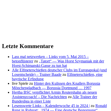
Letzte Kommentare
Lass mal netzwerken – Links vom 5. Mai 2015 –
betonflüsterer
zu
„Tatort“ — Was Horst Szymaniak mit der
Horst-Schimanski-Gasse zu tun hat
Alle Elfmeterschießen deutscher Clubs im Europapokal (und
Losentscheide) – Trainer Baade
zu
Elfmeterschießen, eine
bayrische Erfindung
live Spiele
zu
Hinter den Kulissen des Knallers Borussia
Mönchengladbach — Borussia Dortmund … 1997
Hertha BSC verpflichtet Armin Reutershahn als neuen
Assistenzcoach! – Die Nachrichten
zu
Alle Trainer der
Bundesliga in einer Liste
Lesenswerte Links – Kalenderwoche 45 in 2024 |
zu
Ronald
Reng in Ruhrort: „1974 — Eine deutsche Begegnung“