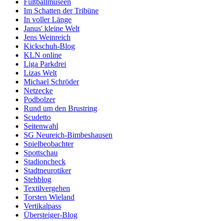
Fußballmuseen
Im Schatten der Tribüne
In voller Länge
Janus' kleine Welt
Jens Weinreich
Kickschuh-Blog
KLN online
Liga Parkdrei
Lizas Welt
Michael Schröder
Netzecke
Podbolzer
Rund um den Brustring
Scudetto
Seitenwahl
SG Neureich-Bimbeshausen
Spielbeobachter
Spottschau
Stadioncheck
Stadtneurotiker
Stehblog
Textilvergehen
Torsten Wieland
Vertikalpass
Übersteiger-Blog