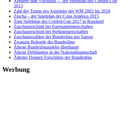
Xequerê statt Vuvuzela — der Spielplan des Confed-Cup
2013
Zahl der Teams pro Ausrüster der WM 2002 bis 2018
Zincha – der Spielplan der Copa América 2015
Zum Spielplan des Confed-Cup 2017 in Russland
Zuschauerschnitt bei Europameisterschaften
Zuschauerschnitt bei Weltmeisterschaften
Zuschauerzahlen der Bundesliga pro Saison
Zwanzig Rekorde der Bundesliga
Älteste Bundesligaspieler überhaupt
Älteste Debütanten in der Nationalmannschaft
Ältester Doppel-Torschütze der Bundesliga
Werbung