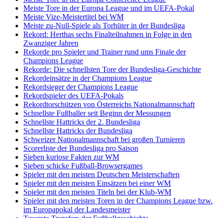
Meiste Tore in der Europa League und im UEFA-Pokal
Meiste Vize-Meistertitel bei WM
Meiste zu-Null-Spiele als Torhüter in der Bundesliga
Rekord: Herthas sechs Finalteilnahmen in Folge in den
Zwanziger Jahren
Rekorde pro Spieler und Trainer rund ums Finale der
Champions League
Rekorde: Die schnellsten Tore der Bundesliga-Geschichte
Rekordeinsätze in der Champions League
Rekordsieger der Champions League
Rekordspieler des UEFA-Pokals
Rekordtorschützen von Österreichs Nationalmannschaft
Schnellste Fußballer seit Beginn der Messungen
Schnellste Hattricks der 2. Bundesliga
Schnellste Hattricks der Bundesliga
Schweizer Nationalmannschaft bei großen Turnieren
Scorerliste der Bundesliga pro Saison
Sieben kuriose Fakten zur WM
Sieben schicke Fußball-Browsergames
Spieler mit den meisten Deutschen Meisterschaften
Spieler mit den meisten Einsätzen bei einer WM
Spieler mit den meisten Titeln bei der Klub-WM
Spieler mit den meisten Toren in der Champions League bzw.
im Europapokal der Landesmeister