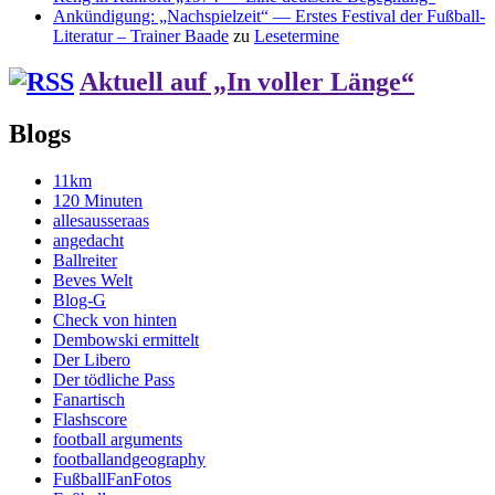
Ankündigung: „Nachspielzeit“ — Erstes Festival der Fußball-
Literatur – Trainer Baade
zu
Lesetermine
Aktuell auf „In voller Länge“
Blogs
11km
120 Minuten
allesausseraas
angedacht
Ballreiter
Beves Welt
Blog-G
Check von hinten
Dembowski ermittelt
Der Libero
Der tödliche Pass
Fanartisch
Flashscore
football arguments
footballandgeography
FußballFanFotos