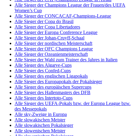
Alle Sieger der Champions League der Frauen/des UEFA
Women’s Cup
Alle Sieger der CONCACAF-Champions-League
Alle Sieger der Copa do Brasil
Alle Sieger der Copa Libertadores
Alle Sieger der Europa Conference League
Alle Sieger der Johan-Cruyff-Schaal
Alle Sieger der nordischen Meisterschaft
Alle Sieger der OFC Champions League
Alle Sieger der Ozeanienmeisterschaft
Alle Sieger der Wahl zum Trainer des Jahres in Italien
Alle Sieger des Algarve-Cups
Alle Sieger des Confed-Cups
Alle Sieger des englischen Ligapokals
Alle Sieger des Europapokals der Pokalsieger
Alle Sieger des europäischen Supercups
Alle Sieger des Hallenmasters des DFB
Alle Sieger des Intertoto-Cups
Alle Sieger des UEFA-Pokals bzw. der Europa League bzw.
des Messepokals
Alle sky-Zweige in Europa
Alle slowakischen Meister
Alle slowakischen Pokalsieger
Alle slowenischen Meister