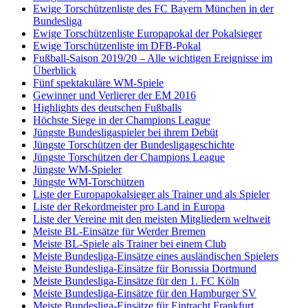
Ewige Torschützenliste des FC Bayern München in der
Bundesliga
Ewige Torschützenliste Europapokal der Pokalsieger
Ewige Torschützenliste im DFB-Pokal
Fußball-Saison 2019/20 – Alle wichtigen Ereignisse im
Überblick
Fünf spektakuläre WM-Spiele
Gewinner und Verlierer der EM 2016
Highlights des deutschen Fußballs
Höchste Siege in der Champions League
Jüngste Bundesligaspieler bei ihrem Debüt
Jüngste Torschützen der Bundesligageschichte
Jüngste Torschützen der Champions League
Jüngste WM-Spieler
Jüngste WM-Torschützen
Liste der Europapokalsieger als Trainer und als Spieler
Liste der Rekordmeister pro Land in Europa
Liste der Vereine mit den meisten Mitgliedern weltweit
Meiste BL-Einsätze für Werder Bremen
Meiste BL-Spiele als Trainer bei einem Club
Meiste Bundesliga-Einsätze eines ausländischen Spielers
Meiste Bundesliga-Einsätze für Borussia Dortmund
Meiste Bundesliga-Einsätze für den 1. FC Köln
Meiste Bundesliga-Einsätze für den Hamburger SV
Meiste Bundesliga-Einsätze für Eintracht Frankfurt