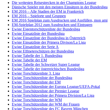
Die weitesten Reisestrecken in der Champions League
Dänische Spieler mit den meisten Einsätzen in der Bundesliga
EM 2016 – Alle Stadien der EM in Frankreich
EM 2016 – Spielorte und Gruppen
EM 2016 Spielplan zum Ausdrucken und Ausfüllen, mon ami
EM-Spielplan 2012 zum Ausdrucken und Eintragen
Ewige Eigentorschützenliste der Bundesliga
Ewige Einsatzliste der Bundesliga
Ewige Einsatzliste der Bundesliga in Österreich
Ewige Einsatzliste der Primera Divison/La Liga
Ewige Einsatzliste der Serie A
Ewige Elfmeterschützen der Bundesliga
Ewige Tabelle der 1. Bundesliga
Ewige Tabelle der EM
Ewige Tabelle der Schweizer Super League
Ewige Tabelle der österreichischen Bundesliga
Ewige Torschützenliste 3. Liga
Ewige Torschützenliste der Bundesliga
Ewige Torschützenliste der EM
Ewige Torschützenliste der Europa League/UEFA-Pokal
Ewige Torschützenliste der Premier League
Ewige Torschützenliste der Primera Division/La Liga
Ewige Torschützenliste der WM
Ewige Torschützenliste der WM der Frauen
Ewige Torschützenliste des FC Bayern München