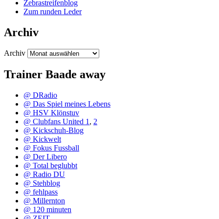
Zebrastreifenblog
Zum runden Leder
Archiv
Archiv
Trainer Baade away
@ DRadio
@ Das Spiel meines Lebens
@ HSV Klönstuv
@ Clubfans United 1
,
2
@ Kickschuh-Blog
@ Kickwelt
@ Fokus Fussball
@ Der Libero
@ Total beglubbt
@ Radio DU
@ Stehblog
@ fehlpass
@ Millernton
@ 120 minuten
@ ZEIT