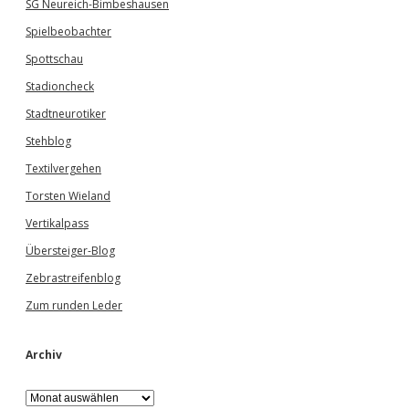
SG Neureich-Bimbeshausen
Spielbeobachter
Spottschau
Stadioncheck
Stadtneurotiker
Stehblog
Textilvergehen
Torsten Wieland
Vertikalpass
Übersteiger-Blog
Zebrastreifenblog
Zum runden Leder
Archiv
A