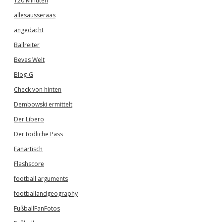
120 Minuten
allesausseraas
angedacht
Ballreiter
Beves Welt
Blog-G
Check von hinten
Dembowski ermittelt
Der Libero
Der tödliche Pass
Fanartisch
Flashscore
football arguments
footballandgeography
FußballFanFotos