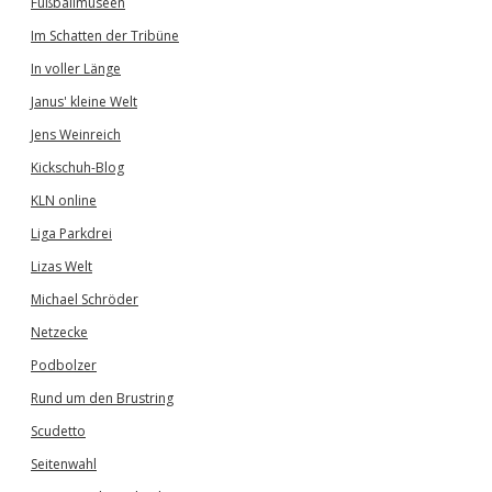
Fußballmuseen
Im Schatten der Tribüne
In voller Länge
Janus' kleine Welt
Jens Weinreich
Kickschuh-Blog
KLN online
Liga Parkdrei
Lizas Welt
Michael Schröder
Netzecke
Podbolzer
Rund um den Brustring
Scudetto
Seitenwahl