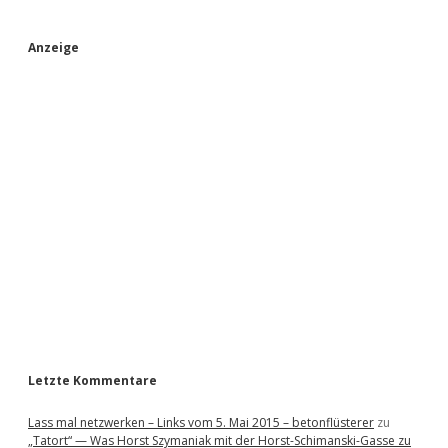
S
Anzeige
i
d
e
b
a
r
Letzte Kommentare
Lass mal netzwerken – Links vom 5. Mai 2015 – betonflüsterer
zu
„Tatort“ — Was Horst Szymaniak mit der Horst-Schimanski-Gasse zu