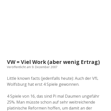
a
d
e
VW = Viel Work (aber wenig Ertrag)
Veröffentlicht am 9. Dezember 2007
Little known facts (jedenfalls heute): Auch der VfL
Wolfsburg hat erst 4 Spiele gewonnen.
4 Spiele von 16, das sind Pi mal Daumen ungefähr
25%. Man müsste schon auf sehr weitreichende
platinische Reformen hoffen, um damit an der