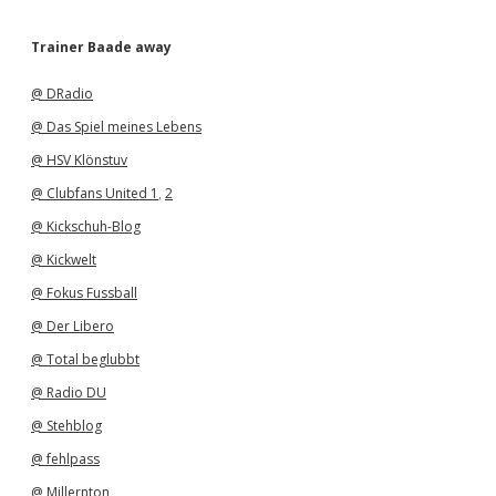
r
c
h
Trainer Baade away
i
v
@ DRadio
@ Das Spiel meines Lebens
@ HSV Klönstuv
@ Clubfans United 1
,
2
@ Kickschuh-Blog
@ Kickwelt
@ Fokus Fussball
@ Der Libero
@ Total beglubbt
@ Radio DU
@ Stehblog
@ fehlpass
@ Millernton