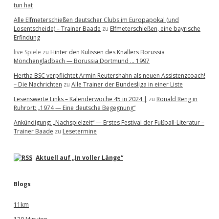
tun hat
Alle Elfmeterschießen deutscher Clubs im Europapokal (und
Losentscheide) – Trainer Baade
zu
Elfmeterschießen, eine bayrische
Erfindung
live Spiele
zu
Hinter den Kulissen des Knallers Borussia
Mönchengladbach — Borussia Dortmund … 1997
Hertha BSC verpflichtet Armin Reutershahn als neuen Assistenzcoach!
– Die Nachrichten
zu
Alle Trainer der Bundesliga in einer Liste
Lesenswerte Links – Kalenderwoche 45 in 2024 |
zu
Ronald Reng in
Ruhrort: „1974 — Eine deutsche Begegnung“
Ankündigung: „Nachspielzeit“ — Erstes Festival der Fußball-Literatur –
Trainer Baade
zu
Lesetermine
Aktuell auf „In voller Länge“
Blogs
11km