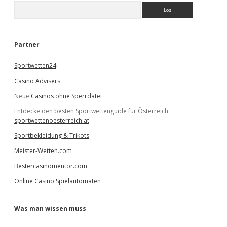
S
u
c
h
e
Partner
n
Sportwetten24
Casino Advisers
Neue
Casinos ohne Sperrdatei
Entdecke den besten Sportwettenguide für Österreich:
sportwettenoesterreich.at
Sportbekleidung & Trikots
Meister-Wetten.com
Bestercasinomentor.com
Online Casino Spielautomaten
Was man wissen muss