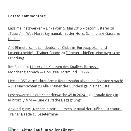
r
Letzte Kommentare
Lass mal netzwerken – Links vom 5. Mai 2015 – betonflüsterer
zu
„Tatort“ — Was Horst Szymaniak mit der Horst-Schimanski-Gasse zu
tun hat
Alle Elfmeterschießen deutscher Clubs im Europapokal (und
Losentscheide) – Trainer Baade
zu
Elfmeterschießen, eine bayrische
Erfindung
live Spiele
zu
Hinter den Kulissen des Knallers Borussia
Mönchengladbach — Borussia Dortmund … 1997
Hertha BSC verpflichtet Armin Reutershahn als neuen Assistenzcoach!
– Die Nachrichten
zu
Alle Trainer der Bundesliga in einer Liste
Lesenswerte Links – Kalenderwoche 45 in 2024 |
zu
Ronald Reng in
Ruhrort: „1974 — Eine deutsche Begegnung“
Ankündigung: „Nachspielzeit“ — Erstes Festival der Fußball-Literatur –
Trainer Baade
zu
Lesetermine
Aktuell auf „In voller Länge“