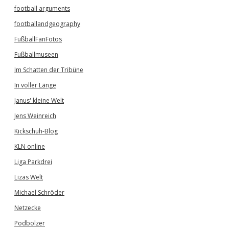
football arguments
footballandgeography
FußballFanFotos
Fußballmuseen
Im Schatten der Tribüne
In voller Länge
Janus' kleine Welt
Jens Weinreich
Kickschuh-Blog
KLN online
Liga Parkdrei
Lizas Welt
Michael Schröder
Netzecke
Podbolzer