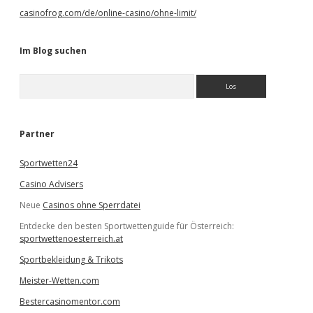
casinofrog.com/de/online-casino/ohne-limit/
Im Blog suchen
S
u
c
h
e
Partner
n
Sportwetten24
Casino Advisers
Neue
Casinos ohne Sperrdatei
Entdecke den besten Sportwettenguide für Österreich:
sportwettenoesterreich.at
Sportbekleidung & Trikots
Meister-Wetten.com
Bestercasinomentor.com