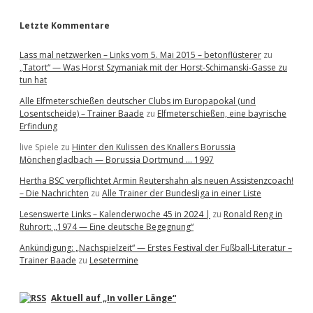
r
Letzte Kommentare
Lass mal netzwerken – Links vom 5. Mai 2015 – betonflüsterer
zu
„Tatort“ — Was Horst Szymaniak mit der Horst-Schimanski-Gasse zu
tun hat
Alle Elfmeterschießen deutscher Clubs im Europapokal (und
Losentscheide) – Trainer Baade
zu
Elfmeterschießen, eine bayrische
Erfindung
live Spiele
zu
Hinter den Kulissen des Knallers Borussia
Mönchengladbach — Borussia Dortmund … 1997
Hertha BSC verpflichtet Armin Reutershahn als neuen Assistenzcoach!
– Die Nachrichten
zu
Alle Trainer der Bundesliga in einer Liste
Lesenswerte Links – Kalenderwoche 45 in 2024 |
zu
Ronald Reng in
Ruhrort: „1974 — Eine deutsche Begegnung“
Ankündigung: „Nachspielzeit“ — Erstes Festival der Fußball-Literatur –
Trainer Baade
zu
Lesetermine
Aktuell auf „In voller Länge“