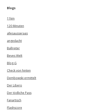
Blogs
11km
120 Minuten
allesausseraas
angedacht
Ballreiter
Beves Welt
Blog-G
Check von hinten
Dembowski ermittelt
Der Libero
Der tödliche Pass
Fanartisch
Flashscore