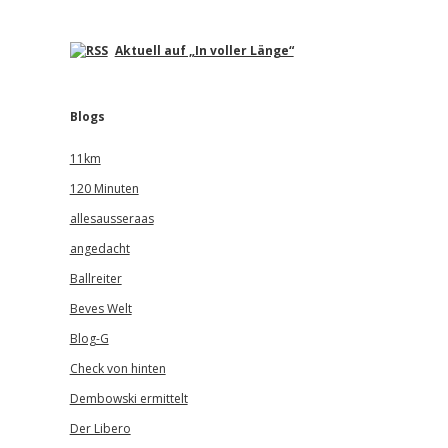
Aktuell auf „In voller Länge“
Blogs
11km
120 Minuten
allesausseraas
angedacht
Ballreiter
Beves Welt
Blog-G
Check von hinten
Dembowski ermittelt
Der Libero