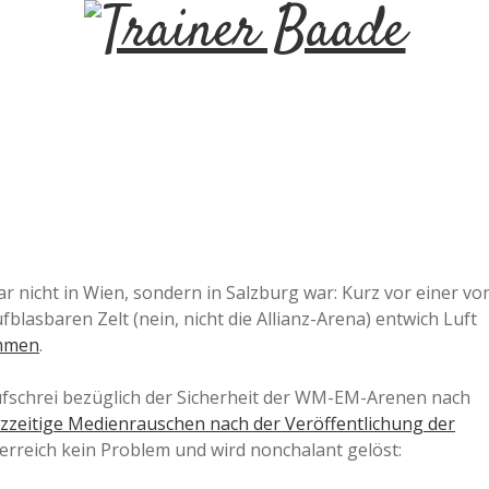
T
r
a
i
n
gar nicht in Wien, sondern in Salzburg war: Kurz vor einer vo
lasbaren Zelt (nein, nicht die Allianz-Arena) entwich Luft
e
ammen
.
r
ufschrei bezüglich der Sicherheit der WM-EM-Arenen nach
rzzeitige Medienrauschen nach der Veröffentlichung der
terreich kein Problem und wird nonchalant gelöst:
B