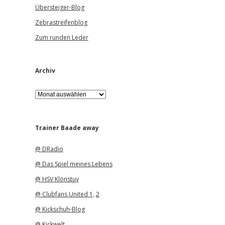
Übersteiger-Blog
Zebrastreifenblog
Zum runden Leder
Archiv
A
r
c
h
i
Trainer Baade away
v
@ DRadio
@ Das Spiel meines Lebens
@ HSV Klönstuv
@ Clubfans United 1
,
2
@ Kickschuh-Blog
@ Kickwelt