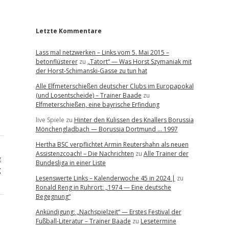
r
Letzte Kommentare
Lass mal netzwerken – Links vom 5. Mai 2015 –
betonflüsterer
zu
„Tatort“ — Was Horst Szymaniak mit
der Horst-Schimanski-Gasse zu tun hat
Alle Elfmeterschießen deutscher Clubs im Europapokal
(und Losentscheide) – Trainer Baade
zu
Elfmeterschießen, eine bayrische Erfindung
live Spiele
zu
Hinter den Kulissen des Knallers Borussia
Mönchengladbach — Borussia Dortmund … 1997
Hertha BSC verpflichtet Armin Reutershahn als neuen
Assistenzcoach! – Die Nachrichten
zu
Alle Trainer der
g
Bundesliga in einer Liste
g
Lesenswerte Links – Kalenderwoche 45 in 2024 |
zu
Ronald Reng in Ruhrort: „1974 — Eine deutsche
Begegnung“
Ankündigung: „Nachspielzeit“ — Erstes Festival der
Fußball-Literatur – Trainer Baade
zu
Lesetermine