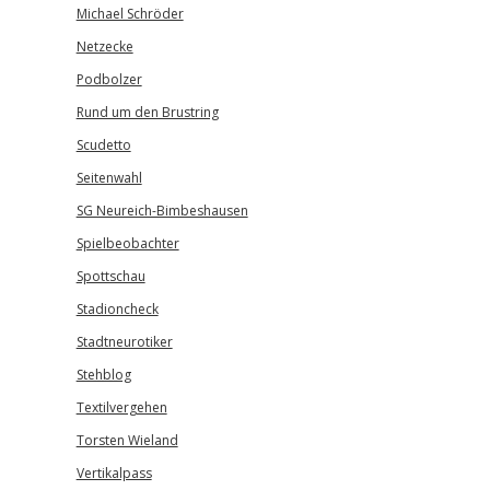
Michael Schröder
Netzecke
Podbolzer
Rund um den Brustring
Scudetto
Seitenwahl
SG Neureich-Bimbeshausen
Spielbeobachter
Spottschau
Stadioncheck
Stadtneurotiker
Stehblog
Textilvergehen
Torsten Wieland
Vertikalpass