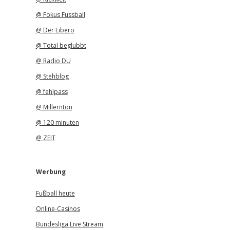
@ Fokus Fussball
@ Der Libero
@ Total beglubbt
@ Radio DU
@ Stehblog
@ fehlpass
@ Millernton
@ 120 minuten
@ ZEIT
Werbung
Fußball heute
Online-Casinos
Bundesliga Live Stream