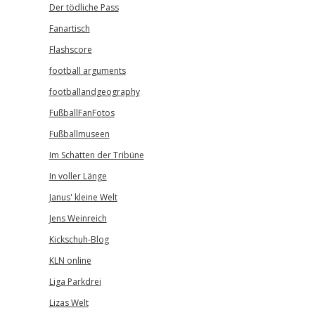
Der tödliche Pass
Fanartisch
Flashscore
football arguments
footballandgeography
FußballFanFotos
Fußballmuseen
Im Schatten der Tribüne
In voller Länge
Janus' kleine Welt
Jens Weinreich
Kickschuh-Blog
KLN online
Liga Parkdrei
Lizas Welt