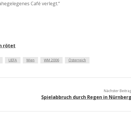
ahegelegenes Café verlegt.“
a
a
d
h rötet
e
UEFA
Wien
WM 2006
Österreich
Nächster Beitra
Spielabbruch durch Regen in Nürnber