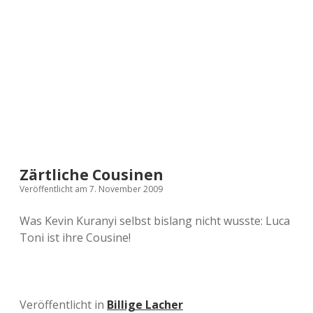
a
d
e
Zärtliche Cousinen
Veröffentlicht am 7. November 2009
Was Kevin Kuranyi selbst bislang nicht wusste: Luca
Toni ist ihre Cousine!
Veröffentlicht in
Billige Lacher