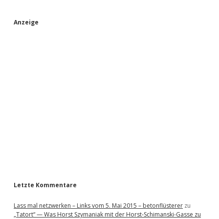
S
Anzeige
i
d
e
b
a
r
Letzte Kommentare
Lass mal netzwerken – Links vom 5. Mai 2015 – betonflüsterer
zu
„Tatort“ — Was Horst Szymaniak mit der Horst-Schimanski-Gasse zu