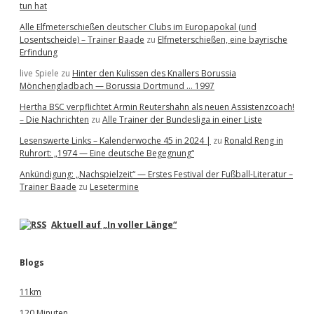
tun hat
Alle Elfmeterschießen deutscher Clubs im Europapokal (und
Losentscheide) – Trainer Baade
zu
Elfmeterschießen, eine bayrische
Erfindung
live Spiele
zu
Hinter den Kulissen des Knallers Borussia
Mönchengladbach — Borussia Dortmund … 1997
Hertha BSC verpflichtet Armin Reutershahn als neuen Assistenzcoach!
– Die Nachrichten
zu
Alle Trainer der Bundesliga in einer Liste
Lesenswerte Links – Kalenderwoche 45 in 2024 |
zu
Ronald Reng in
Ruhrort: „1974 — Eine deutsche Begegnung“
Ankündigung: „Nachspielzeit“ — Erstes Festival der Fußball-Literatur –
Trainer Baade
zu
Lesetermine
Aktuell auf „In voller Länge“
Blogs
11km
120 Minuten