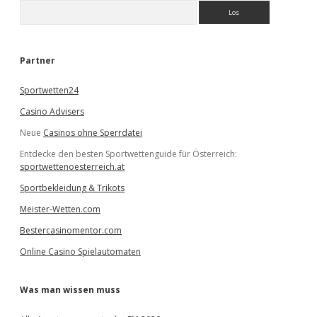
S
u
c
h
e
Partner
n
Sportwetten24
Casino Advisers
Neue
Casinos ohne Sperrdatei
Entdecke den besten Sportwettenguide für Österreich:
sportwettenoesterreich.at
Sportbekleidung & Trikots
Meister-Wetten.com
Bestercasinomentor.com
Online Casino Spielautomaten
Was man wissen muss