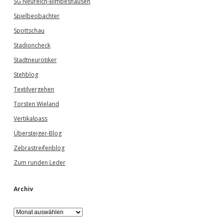
SG Neureich-Bimbeshausen
Spielbeobachter
Spottschau
Stadioncheck
Stadtneurotiker
Stehblog
Textilvergehen
Torsten Wieland
Vertikalpass
Übersteiger-Blog
Zebrastreifenblog
Zum runden Leder
Archiv
A
r