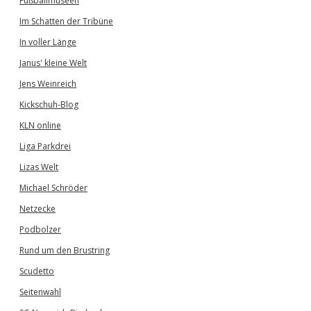
Fußballmuseen
Im Schatten der Tribüne
In voller Länge
Janus' kleine Welt
Jens Weinreich
Kickschuh-Blog
KLN online
Liga Parkdrei
Lizas Welt
Michael Schröder
Netzecke
Podbolzer
Rund um den Brustring
Scudetto
Seitenwahl