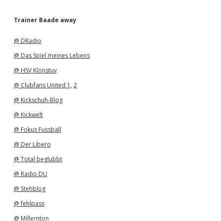
c
h
Trainer Baade away
i
v
@ DRadio
@ Das Spiel meines Lebens
@ HSV Klönstuv
@ Clubfans United 1
,
2
@ Kickschuh-Blog
@ Kickwelt
@ Fokus Fussball
@ Der Libero
@ Total beglubbt
@ Radio DU
@ Stehblog
@ fehlpass
@ Millernton