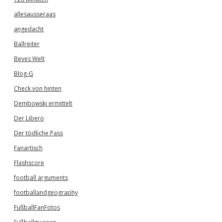
allesausseraas
angedacht
Ballreiter
Beves Welt
Blog-G
Check von hinten
Dembowski ermittelt
Der Libero
Der tödliche Pass
Fanartisch
Flashscore
football arguments
footballandgeography
FußballFanFotos