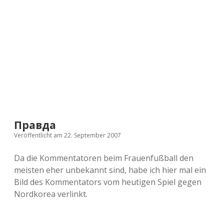
a
d
e
Правда
Veröffentlicht am 22. September 2007
Da die Kommentatoren beim Frauenfußball den
meisten eher unbekannt sind, habe ich hier mal ein
Bild des Kommentators vom heutigen Spiel gegen
Nordkorea verlinkt.