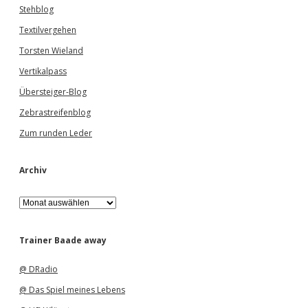
Stehblog
Textilvergehen
Torsten Wieland
Vertikalpass
Übersteiger-Blog
Zebrastreifenblog
Zum runden Leder
Archiv
A
r
c
h
Trainer Baade away
i
v
@ DRadio
@ Das Spiel meines Lebens