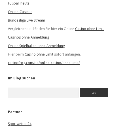
Fußball heute
Online-Casinos
Bundesliga Live Stream
Vergleichen und finden Sie hier ein Online
Casino ohne Limit
Casinos ohne Anmeldung
Online Spielhallen ohne Anmeldung
Hier beim
Casino ohne Limit
sofort anfangen.
casinofrog.com/de/online-casino/ohne-limit/
Im Blog suchen
S
u
c
h
e
Partner
n
Sportwetten24