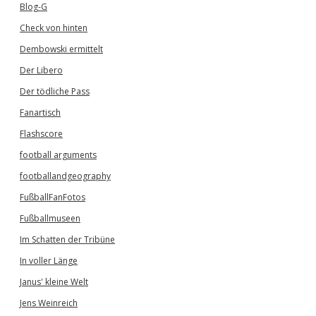
Blog-G
Check von hinten
Dembowski ermittelt
Der Libero
Der tödliche Pass
Fanartisch
Flashscore
football arguments
footballandgeography
FußballFanFotos
Fußballmuseen
Im Schatten der Tribüne
In voller Länge
Janus' kleine Welt
Jens Weinreich