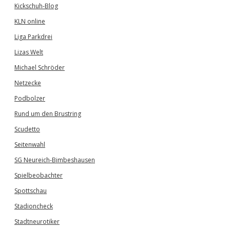
Kickschuh-Blog
KLN online
Liga Parkdrei
Lizas Welt
Michael Schröder
Netzecke
Podbolzer
Rund um den Brustring
Scudetto
Seitenwahl
SG Neureich-Bimbeshausen
Spielbeobachter
Spottschau
Stadioncheck
Stadtneurotiker