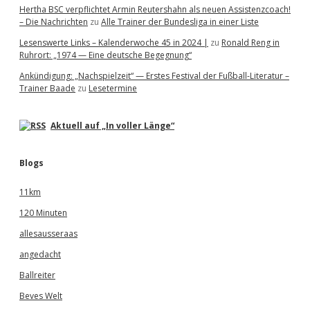
Hertha BSC verpflichtet Armin Reutershahn als neuen Assistenzcoach!
– Die Nachrichten
zu
Alle Trainer der Bundesliga in einer Liste
Lesenswerte Links – Kalenderwoche 45 in 2024 |
zu
Ronald Reng in
Ruhrort: „1974 — Eine deutsche Begegnung“
Ankündigung: „Nachspielzeit“ — Erstes Festival der Fußball-Literatur –
Trainer Baade
zu
Lesetermine
Aktuell auf „In voller Länge“
Blogs
11km
120 Minuten
allesausseraas
angedacht
Ballreiter
Beves Welt