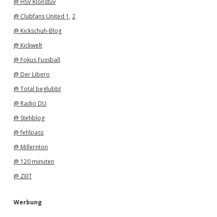
@ HSV Klönstuv
@ Clubfans United 1
,
2
@ Kickschuh-Blog
@ Kickwelt
@ Fokus Fussball
@ Der Libero
@ Total beglubbt
@ Radio DU
@ Stehblog
@ fehlpass
@ Millernton
@ 120 minuten
@ ZEIT
Werbung