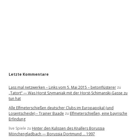
d
e
b
a
r
Letzte Kommentare
Lass mal netzwerken – Links vom 5. Mai 2015 – betonflüsterer
zu
„Tatort“ — Was Horst Szymaniak mit der Horst-Schimanski-Gasse zu
tun hat
Alle Elfmeterschießen deutscher Clubs im Europapokal (und
Losentscheide) – Trainer Baade
zu
Elfmeterschießen, eine bayrische
Erfindung
live Spiele
zu
Hinter den Kulissen des Knallers Borussia
Mönchengladbach — Borussia Dortmund … 1997