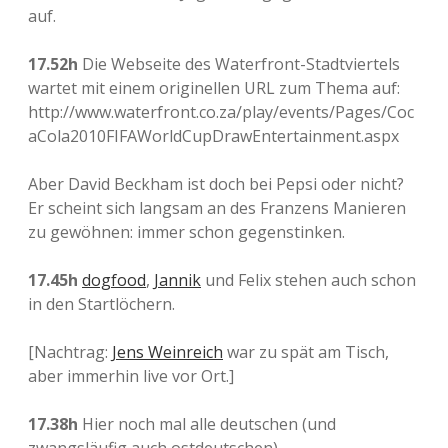
auf.
17.52h
Die Webseite des Waterfront-Stadtviertels
wartet mit einem originellen URL zum Thema auf:
http://www.waterfront.co.za/play/events/Pages/Coc
aCola2010FIFAWorldCupDrawEntertainment.aspx
Aber David Beckham ist doch bei Pepsi oder nicht?
Er scheint sich langsam an des Franzens Manieren
zu gewöhnen: immer schon gegenstinken.
17.45h
dogfood
,
Jannik
und Felix stehen auch schon
in den Startlöchern.
[Nachtrag:
Jens Weinreich
war zu spät am Tisch,
aber immerhin live vor Ort.]
17.38h
Hier noch mal alle deutschen (und