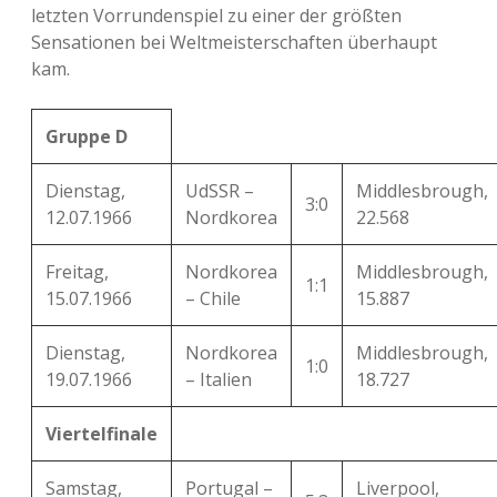
letzten Vorrundenspiel zu einer der größten
Sensationen bei Weltmeisterschaften überhaupt
kam.
Gruppe D
Dienstag,
UdSSR –
Middlesbrough,
3:0
12.07.1966
Nordkorea
22.568
Freitag,
Nordkorea
Middlesbrough,
1:1
15.07.1966
– Chile
15.887
Dienstag,
Nordkorea
Middlesbrough,
1:0
19.07.1966
– Italien
18.727
Viertelfinale
Samstag,
Portugal –
Liverpool,