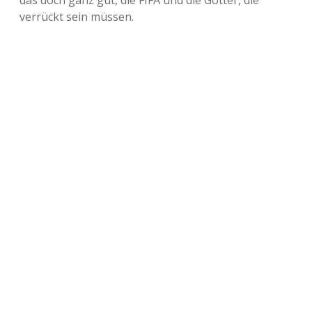
das doch ganz gut, die FIFA und die Götter, die
verrückt sein müssen.