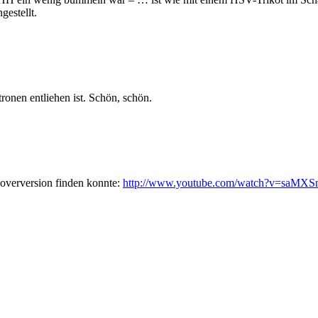
gestellt.
tronen entliehen ist. Schön, schön.
Coverversion finden konnte:
http://www.youtube.com/watch?v=saMXS