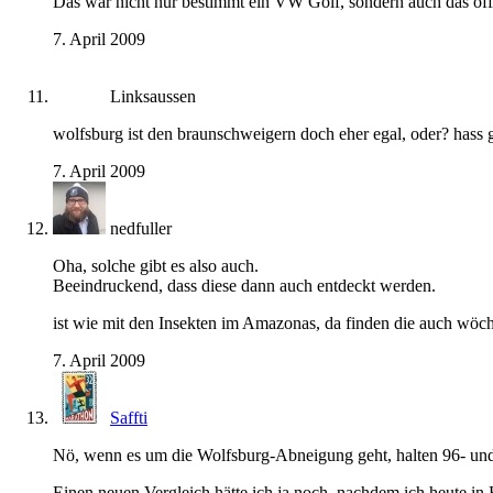
Das war nicht nur bestimmt ein VW Golf, sondern auch das off
7. April 2009
Linksaussen
wolfsburg ist den braunschweigern doch eher egal, oder? hass 
7. April 2009
nedfuller
Oha, solche gibt es also auch.
Beeindruckend, dass diese dann auch entdeckt werden.
ist wie mit den Insekten im Amazonas, da finden die auch wöch
7. April 2009
Saffti
Nö, wenn es um die Wolfsburg-Abneigung geht, halten 96- und
Einen neuen Vergleich hätte ich ja noch, nachdem ich heute i