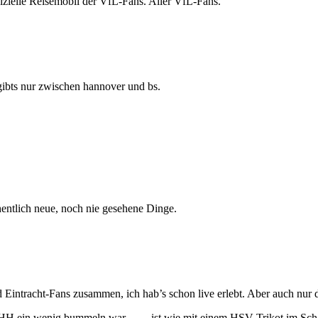
izielle Reisemobil der VfL-Fans. Aller VfL-Fans.
gibts nur zwischen hannover und bs.
entlich neue, noch nie gesehene Dinge.
 Eintracht-Fans zusammen, ich hab’s schon live erlebt. Aber auch nu
n HH ein wenig bummeln war – … ist wie mit einem HSV-Trikot im Schan