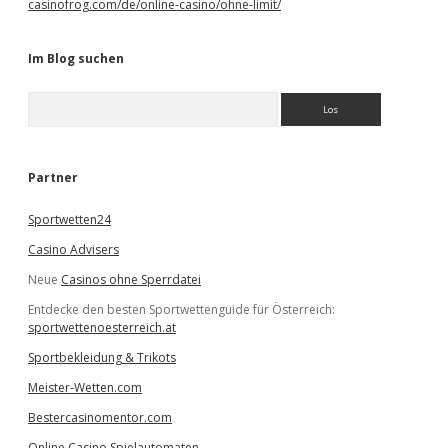
casinofrog.com/de/online-casino/ohne-limit/
Im Blog suchen
S
u
c
h
e
Partner
n
Sportwetten24
Casino Advisers
Neue
Casinos ohne Sperrdatei
Entdecke den besten Sportwettenguide für Österreich:
sportwettenoesterreich.at
Sportbekleidung & Trikots
Meister-Wetten.com
Bestercasinomentor.com
Online Casino Spielautomaten