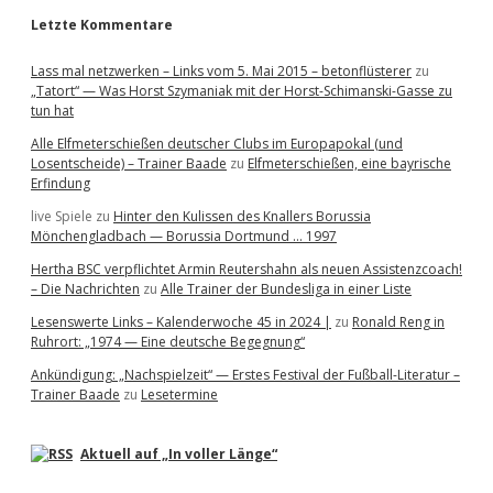
Letzte Kommentare
Lass mal netzwerken – Links vom 5. Mai 2015 – betonflüsterer
zu
„Tatort“ — Was Horst Szymaniak mit der Horst-Schimanski-Gasse zu
tun hat
Alle Elfmeterschießen deutscher Clubs im Europapokal (und
Losentscheide) – Trainer Baade
zu
Elfmeterschießen, eine bayrische
Erfindung
live Spiele
zu
Hinter den Kulissen des Knallers Borussia
Mönchengladbach — Borussia Dortmund … 1997
Hertha BSC verpflichtet Armin Reutershahn als neuen Assistenzcoach!
– Die Nachrichten
zu
Alle Trainer der Bundesliga in einer Liste
Lesenswerte Links – Kalenderwoche 45 in 2024 |
zu
Ronald Reng in
Ruhrort: „1974 — Eine deutsche Begegnung“
Ankündigung: „Nachspielzeit“ — Erstes Festival der Fußball-Literatur –
Trainer Baade
zu
Lesetermine
Aktuell auf „In voller Länge“