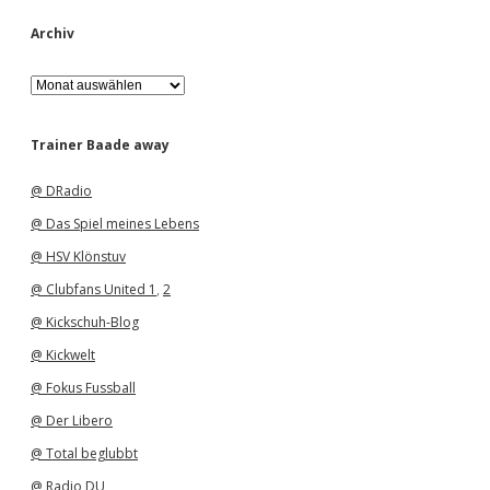
Archiv
A
r
c
h
Trainer Baade away
i
v
@ DRadio
@ Das Spiel meines Lebens
@ HSV Klönstuv
@ Clubfans United 1
,
2
@ Kickschuh-Blog
@ Kickwelt
@ Fokus Fussball
@ Der Libero
@ Total beglubbt
@ Radio DU