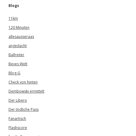
Blogs
11km
120 Minuten
allesausseraas
angedacht
Ballreiter
Beves Welt
Blog-G
Check von hinten
Dembowski ermittelt
Der Libero
Der tödliche Pass
Fanartisch
Flashscore