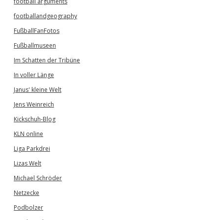
football arguments
footballandgeography
FußballFanFotos
Fußballmuseen
Im Schatten der Tribüne
In voller Länge
Janus' kleine Welt
Jens Weinreich
Kickschuh-Blog
KLN online
Liga Parkdrei
Lizas Welt
Michael Schröder
Netzecke
Podbolzer