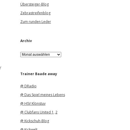
Übersteiger-Blog
Zebrastreifenblog
Zum runden Leder
Archiv
A
r
c
r
h
i
Trainer Baade away
v
@ DRadio
@ Das Spiel meines Lebens
@ HSV Klönstuv
@ Clubfans United 1
,
2
@ Kickschuh-Blog
@ Kickwelt