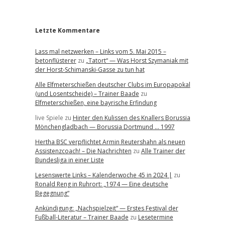
r
Letzte Kommentare
Lass mal netzwerken – Links vom 5. Mai 2015 –
betonflüsterer
zu
„Tatort“ — Was Horst Szymaniak mit
der Horst-Schimanski-Gasse zu tun hat
Alle Elfmeterschießen deutscher Clubs im Europapokal
(und Losentscheide) – Trainer Baade
zu
Elfmeterschießen, eine bayrische Erfindung
live Spiele
zu
Hinter den Kulissen des Knallers Borussia
Mönchengladbach — Borussia Dortmund … 1997
Hertha BSC verpflichtet Armin Reutershahn als neuen
Assistenzcoach! – Die Nachrichten
zu
Alle Trainer der
Bundesliga in einer Liste
Lesenswerte Links – Kalenderwoche 45 in 2024 |
zu
Ronald Reng in Ruhrort: „1974 — Eine deutsche
Begegnung“
Ankündigung: „Nachspielzeit“ — Erstes Festival der
Fußball-Literatur – Trainer Baade
zu
Lesetermine