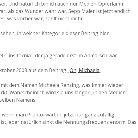
er. Und natürlich bin ich auch nur Medien-Opferlamm
a
r, als das Wunder wahr war. Sepp Maier ist jetzt endlich
lles, was vorher war, zählt nicht mehr.
a
sehen, in welcher Kategorie dieser Beitrag hier
d
 Clinsifornia“, der ja gerade erst im Anmarsch war.
e
ktober 2008 aus dem Beitrag „
Oh, Michaela
„:
n mit dem Namen Michaela Rensing, was immer wieder
kt. Wahrscheinlich wird sie uns länger „in den Medien“
sselben Namens.
wenn man Profitorwart in, jetzt nur ganz zufällig
 ist, aber natürlich sinkt die Nennungsfrequenz enorm. Das