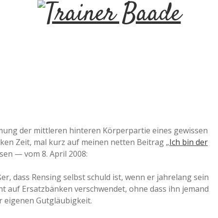
T
r
a
i
n
mung der mittleren hinteren Körperpartie eines gewissen
en Zeit, mal kurz auf meinen netten Beitrag „
Ich bin der
e
isen — vom 8. April 2008:
r
r, dass Rensing selbst schuld ist, wenn er jahrelang sein
nt auf Ersatzbänken verschwendet, ohne dass ihn jemand
 eigenen Gutgläubigkeit.
B