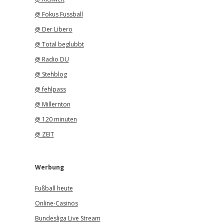
@ Fokus Fussball
@ Der Libero
@ Total beglubbt
@ Radio DU
@ Stehblog
@ fehlpass
@ Millernton
@ 120 minuten
@ ZEIT
Werbung
Fußball heute
Online-Casinos
Bundesliga Live Stream