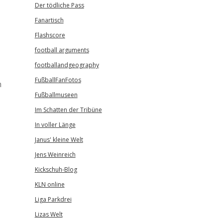
Der tödliche Pass
Fanartisch
Flashscore
football arguments
footballandgeography
FußballFanFotos
n
Fußballmuseen
Im Schatten der Tribüne
In voller Länge
Janus' kleine Welt
Jens Weinreich
Kickschuh-Blog
KLN online
Liga Parkdrei
Lizas Welt