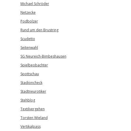
Michael Schröder
Netzecke
Podbolzer
Rund um den Brustring
Scudetto
Seitenwahl
SG Neureich-Bimbeshausen
Spielbeobachter
Spottschau
Stadioncheck
Stadtneurotiker
Stehblog
Textilvergehen
Torsten Wieland
Vertikalpass