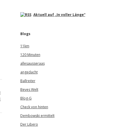
Aktuell auf „In voller Länge“
Blogs
11km
120 Minuten
allesausseraas
angedacht
Ballreiter
Beves Welt
g
i
Blog-G
Check von hinten
Dembowski ermittelt
Der Libero