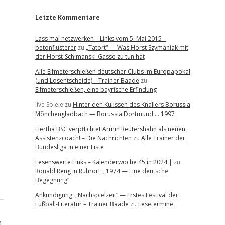
Letzte Kommentare
Lass mal netzwerken – Links vom 5. Mai 2015 –
betonflüsterer
zu
„Tatort“ — Was Horst Szymaniak mit
der Horst-Schimanski-Gasse zu tun hat
Alle Elfmeterschießen deutscher Clubs im Europapokal
(und Losentscheide) – Trainer Baade
zu
Elfmeterschießen, eine bayrische Erfindung
live Spiele
zu
Hinter den Kulissen des Knallers Borussia
Mönchengladbach — Borussia Dortmund … 1997
Hertha BSC verpflichtet Armin Reutershahn als neuen
Assistenzcoach! – Die Nachrichten
zu
Alle Trainer der
Bundesliga in einer Liste
Lesenswerte Links – Kalenderwoche 45 in 2024 |
zu
Ronald Reng in Ruhrort: „1974 — Eine deutsche
Begegnung“
Ankündigung: „Nachspielzeit“ — Erstes Festival der
Fußball-Literatur – Trainer Baade
zu
Lesetermine
g