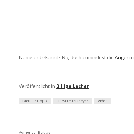
Name unbekannt? Na, doch zumindest die
Augen
n
Veröffentlicht in
Billige Lacher
Dietmar Hopp
Horst Lettenmeyer
Video
Vorheriger Beitrag