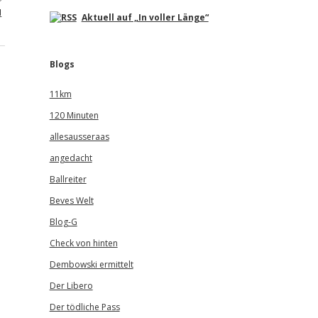
u
Aktuell auf „In voller Länge“
Blogs
11km
120 Minuten
allesausseraas
angedacht
Ballreiter
Beves Welt
Blog-G
Check von hinten
Dembowski ermittelt
Der Libero
Der tödliche Pass