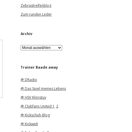
Zebrastreifenblog
Zum runden Leder
Archiv
A
r
c
h
i
Trainer Baade away
v
@ DRadio
@ Das Spiel meines Lebens
@ HSV Klönstuv
@ Clubfans United 1
,
2
@ Kickschuh-Blog
@ Kickwelt