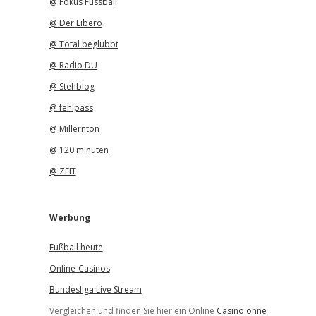
@ Fokus Fussball
@ Der Libero
@ Total beglubbt
@ Radio DU
@ Stehblog
@ fehlpass
@ Millernton
@ 120 minuten
@ ZEIT
Werbung
Fußball heute
Online-Casinos
Bundesliga Live Stream
Vergleichen und finden Sie hier ein Online
Casino ohne