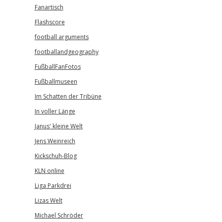
Fanartisch
Flashscore
football arguments
footballandgeography
FußballFanFotos
Fußballmuseen
Im Schatten der Tribüne
In voller Länge
Janus' kleine Welt
Jens Weinreich
Kickschuh-Blog
KLN online
Liga Parkdrei
Lizas Welt
Michael Schröder