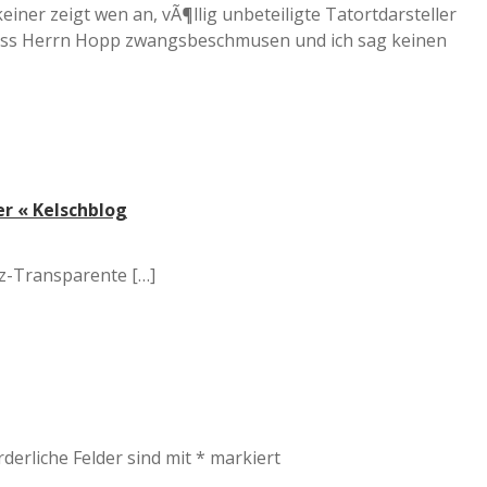
keiner zeigt wen an, vÃ¶llig unbeteiligte Tatortdarsteller
uss Herrn Hopp zwangsbeschmusen und ich sag keinen
r « Kelschblog
uz-Transparente […]
rderliche Felder sind mit
*
markiert