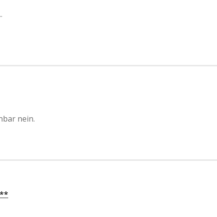
.
nbar nein.
***