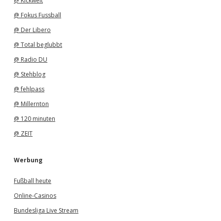
@ Kickwelt
@ Fokus Fussball
@ Der Libero
@ Total beglubbt
@ Radio DU
@ Stehblog
@ fehlpass
@ Millernton
@ 120 minuten
@ ZEIT
Werbung
Fußball heute
Online-Casinos
Bundesliga Live Stream