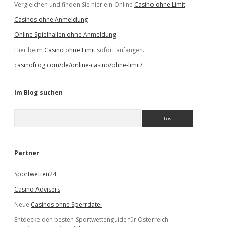
Vergleichen und finden Sie hier ein Online
Casino ohne Limit
Casinos ohne Anmeldung
Online Spielhallen ohne Anmeldung
Hier beim
Casino ohne Limit
sofort anfangen.
casinofrog.com/de/online-casino/ohne-limit/
Im Blog suchen
S
u
c
h
e
Partner
n
Sportwetten24
Casino Advisers
Neue
Casinos ohne Sperrdatei
Entdecke den besten Sportwettenguide für Österreich: