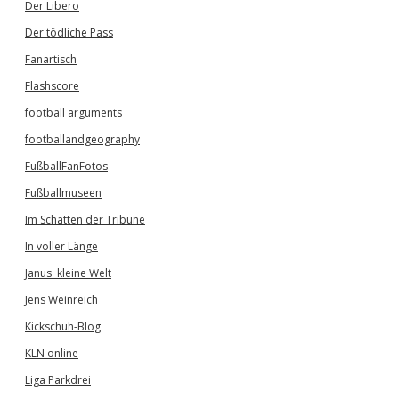
Der Libero
Der tödliche Pass
Fanartisch
Flashscore
football arguments
footballandgeography
FußballFanFotos
Fußballmuseen
Im Schatten der Tribüne
In voller Länge
Janus' kleine Welt
Jens Weinreich
Kickschuh-Blog
KLN online
Liga Parkdrei