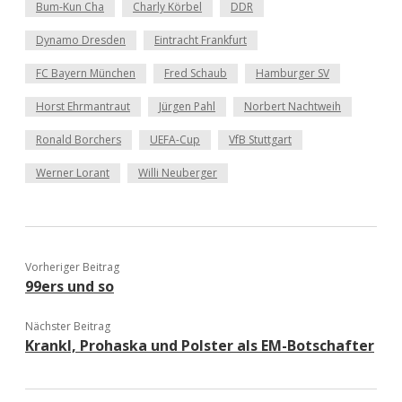
Bum-Kun Cha
Charly Körbel
DDR
Dynamo Dresden
Eintracht Frankfurt
FC Bayern München
Fred Schaub
Hamburger SV
Horst Ehrmantraut
Jürgen Pahl
Norbert Nachtweih
Ronald Borchers
UEFA-Cup
VfB Stuttgart
Werner Lorant
Willi Neuberger
Vorheriger Beitrag
99ers und so
Nächster Beitrag
Krankl, Prohaska und Polster als EM-Botschafter