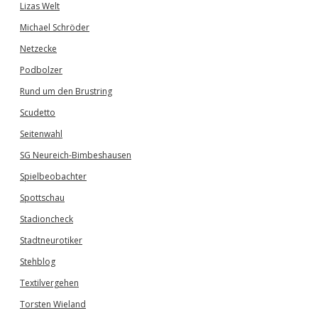
Lizas Welt
Michael Schröder
Netzecke
Podbolzer
Rund um den Brustring
Scudetto
Seitenwahl
SG Neureich-Bimbeshausen
Spielbeobachter
Spottschau
Stadioncheck
Stadtneurotiker
Stehblog
Textilvergehen
Torsten Wieland