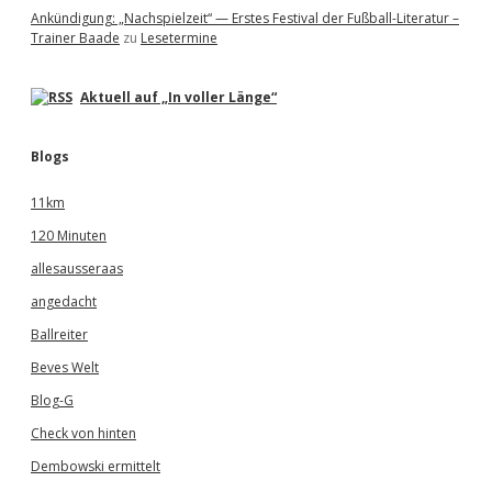
Ankündigung: „Nachspielzeit“ — Erstes Festival der Fußball-Literatur –
Trainer Baade
zu
Lesetermine
Aktuell auf „In voller Länge“
Blogs
11km
120 Minuten
allesausseraas
angedacht
Ballreiter
Beves Welt
Blog-G
Check von hinten
Dembowski ermittelt