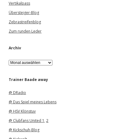
Vertikalpass
Übersteiger-Blog
Zebrastreifenblog
Zum runden Leder
Archiv
A
r
c
h
Trainer Baade away
i
v
@ DRadio
@ Das Spiel meines Lebens
@ HSV Klönstuv
@ Clubfans United 1
,
2
@ Kickschuh-Blog