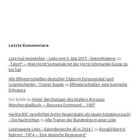
b
a
r
Letzte Kommentare
Lass mal netzwerken – Links vom 5. Mai 2015 – betonflüsterer
zu
„Tatort“ — Was Horst Szymaniak mit der Horst-Schimanski-Gasse zu
tun hat
Alle Elfmeterschießen deutscher Clubs im Europapokal (und
Losentscheide) – Trainer Baade
zu
Elfmeterschießen, eine bayrische
Erfindung
live Spiele
zu
Hinter den Kulissen des Knallers Borussia
Mönchengladbach — Borussia Dortmund … 1997
Hertha BSC verpflichtet Armin Reutershahn als neuen Assistenzcoach!
– Die Nachrichten
zu
Alle Trainer der Bundesliga in einer Liste
Lesenswerte Links – Kalenderwoche 45 in 2024 |
zu
Ronald Reng in
Ruhrort: „1974 — Eine deutsche Begegnung“