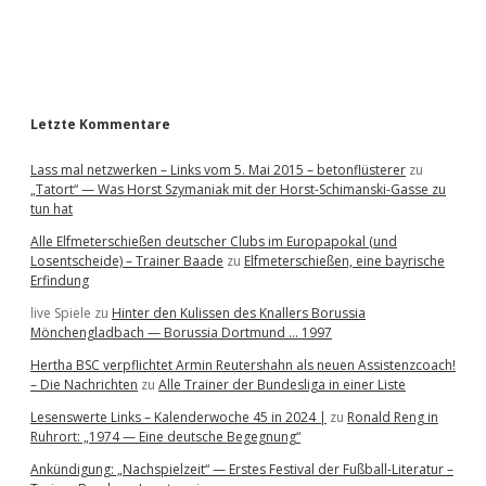
a
r
Letzte Kommentare
Lass mal netzwerken – Links vom 5. Mai 2015 – betonflüsterer
zu
„Tatort“ — Was Horst Szymaniak mit der Horst-Schimanski-Gasse zu
tun hat
Alle Elfmeterschießen deutscher Clubs im Europapokal (und
Losentscheide) – Trainer Baade
zu
Elfmeterschießen, eine bayrische
Erfindung
live Spiele
zu
Hinter den Kulissen des Knallers Borussia
Mönchengladbach — Borussia Dortmund … 1997
Hertha BSC verpflichtet Armin Reutershahn als neuen Assistenzcoach!
– Die Nachrichten
zu
Alle Trainer der Bundesliga in einer Liste
Lesenswerte Links – Kalenderwoche 45 in 2024 |
zu
Ronald Reng in
Ruhrort: „1974 — Eine deutsche Begegnung“
Ankündigung: „Nachspielzeit“ — Erstes Festival der Fußball-Literatur –