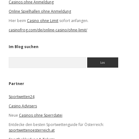
Casinos ohne Anmeldung
Online Spielhallen ohne Anmeldung
Hier beim
Casino ohne Limit
sofort anfangen.
casinofrog.com/de/online-casino/ohne-limit/
Im Blog suchen
S
u
c
h
e
Partner
n
Sportwetten24
Casino Advisers
Neue
Casinos ohne Sperrdatei
Entdecke den besten Sportwettenguide für Österreich:
sportwettenoesterreich.at