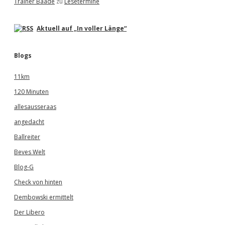
Trainer Baade
zu
Lesetermine
Aktuell auf „In voller Länge“
Blogs
11km
120 Minuten
allesausseraas
angedacht
Ballreiter
Beves Welt
Blog-G
Check von hinten
Dembowski ermittelt
Der Libero