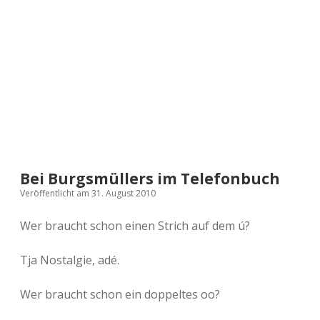
a
d
e
Bei Burgsmüllers im Telefonbuch
Veröffentlicht am 31. August 2010
Wer braucht schon einen Strich auf dem ú?
Tja Nostalgie, adé.
Wer braucht schon ein doppeltes oo?