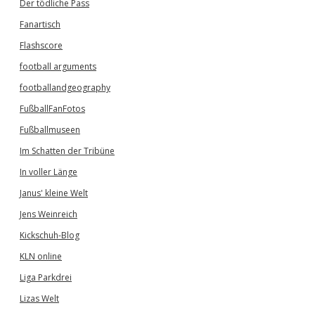
Der tödliche Pass
Fanartisch
Flashscore
football arguments
footballandgeography
FußballFanFotos
Fußballmuseen
Im Schatten der Tribüne
In voller Länge
Janus' kleine Welt
Jens Weinreich
Kickschuh-Blog
KLN online
Liga Parkdrei
Lizas Welt