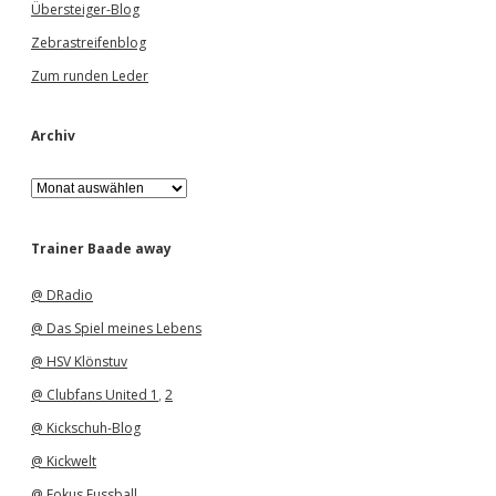
Übersteiger-Blog
Zebrastreifenblog
Zum runden Leder
Archiv
A
r
c
h
Trainer Baade away
i
v
@ DRadio
@ Das Spiel meines Lebens
@ HSV Klönstuv
@ Clubfans United 1
,
2
@ Kickschuh-Blog
@ Kickwelt
@ Fokus Fussball