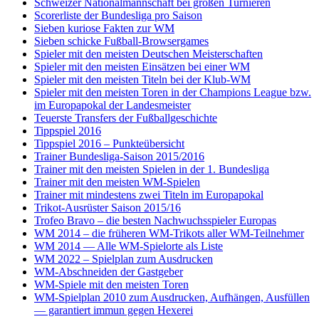
Schweizer Nationalmannschaft bei großen Turnieren
Scorerliste der Bundesliga pro Saison
Sieben kuriose Fakten zur WM
Sieben schicke Fußball-Browsergames
Spieler mit den meisten Deutschen Meisterschaften
Spieler mit den meisten Einsätzen bei einer WM
Spieler mit den meisten Titeln bei der Klub-WM
Spieler mit den meisten Toren in der Champions League bzw.
im Europapokal der Landesmeister
Teuerste Transfers der Fußballgeschichte
Tippspiel 2016
Tippspiel 2016 – Punkteübersicht
Trainer Bundesliga-Saison 2015/2016
Trainer mit den meisten Spielen in der 1. Bundesliga
Trainer mit den meisten WM-Spielen
Trainer mit mindestens zwei Titeln im Europapokal
Trikot-Ausrüster Saison 2015/16
Trofeo Bravo – die besten Nachwuchsspieler Europas
WM 2014 – die früheren WM-Trikots aller WM-Teilnehmer
WM 2014 — Alle WM-Spielorte als Liste
WM 2022 – Spielplan zum Ausdrucken
WM-Abschneiden der Gastgeber
WM-Spiele mit den meisten Toren
WM-Spielplan 2010 zum Ausdrucken, Aufhängen, Ausfüllen
— garantiert immun gegen Hexerei