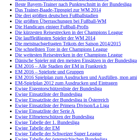
Beste Bayern-Trainer nach Punkteschnitt in der Bundesliga
Das Trainer-Baade-Tippspiel zur WM 2014
Die drei größten deutschen Fußballstadien
Die größten Überraschungen bei Fußball-WM
Die Handicaps einiger Fußball-Profis
Die kürzesten Reisestrecken in der Champions League
Die lauffleißigsten Spieler der WM 2014
Die meistnachgefragten Trikots der Saison 2014/2015
Die schnellsten Tore in der Champions League
Die weitesten Reisestrecken in der Champions League
Dänische Spieler mit den meisten Einsätzen in der Bundesliga
EM 2016 – Alle Stadien der EM in Frankreich
EM 2016 – Spielorte und Gruppen
EM 2016 Spielplan zum Ausdrucken und Ausfüllen, mon ami
EM-Spielplan 2012 zum Ausdrucken und Eintragen
Ewige Eigentorschützenliste der Bundesliga
Ewige Einsatzliste der Bundesliga
Ewige Einsatzliste der Bundesliga in Österreich
Ewige Einsatzliste der Primera Divison/La Liga
Ewige Einsatzliste der Serie A
Ewige Elfmeterschützen der Bundesliga
Ewige Tabelle der 1. Bundesliga
Ewige Tabelle der EM
Ewige Tabelle der Schweizer Super League
Ewige Tabelle der österreichischen Bundesliga