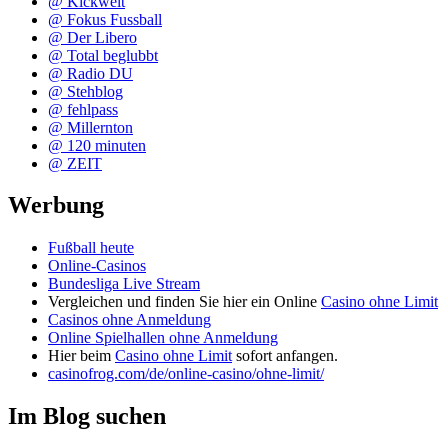
@ Kickwelt
@ Fokus Fussball
@ Der Libero
@ Total beglubbt
@ Radio DU
@ Stehblog
@ fehlpass
@ Millernton
@ 120 minuten
@ ZEIT
Werbung
Fußball heute
Online-Casinos
Bundesliga Live Stream
Vergleichen und finden Sie hier ein Online
Casino ohne Limit
Casinos ohne Anmeldung
Online Spielhallen ohne Anmeldung
Hier beim
Casino ohne Limit
sofort anfangen.
casinofrog.com/de/online-casino/ohne-limit/
Im Blog suchen