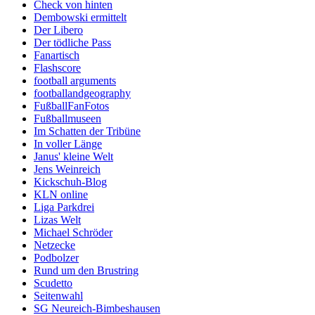
Check von hinten
Dembowski ermittelt
Der Libero
Der tödliche Pass
Fanartisch
Flashscore
football arguments
footballandgeography
FußballFanFotos
Fußballmuseen
Im Schatten der Tribüne
In voller Länge
Janus' kleine Welt
Jens Weinreich
Kickschuh-Blog
KLN online
Liga Parkdrei
Lizas Welt
Michael Schröder
Netzecke
Podbolzer
Rund um den Brustring
Scudetto
Seitenwahl
SG Neureich-Bimbeshausen