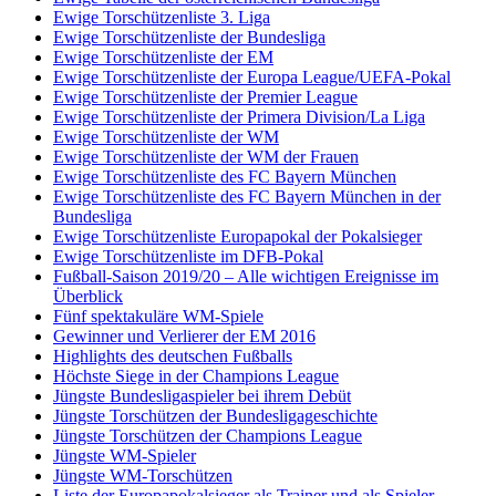
Ewige Torschützenliste 3. Liga
Ewige Torschützenliste der Bundesliga
Ewige Torschützenliste der EM
Ewige Torschützenliste der Europa League/UEFA-Pokal
Ewige Torschützenliste der Premier League
Ewige Torschützenliste der Primera Division/La Liga
Ewige Torschützenliste der WM
Ewige Torschützenliste der WM der Frauen
Ewige Torschützenliste des FC Bayern München
Ewige Torschützenliste des FC Bayern München in der
Bundesliga
Ewige Torschützenliste Europapokal der Pokalsieger
Ewige Torschützenliste im DFB-Pokal
Fußball-Saison 2019/20 – Alle wichtigen Ereignisse im
Überblick
Fünf spektakuläre WM-Spiele
Gewinner und Verlierer der EM 2016
Highlights des deutschen Fußballs
Höchste Siege in der Champions League
Jüngste Bundesligaspieler bei ihrem Debüt
Jüngste Torschützen der Bundesligageschichte
Jüngste Torschützen der Champions League
Jüngste WM-Spieler
Jüngste WM-Torschützen
Liste der Europapokalsieger als Trainer und als Spieler