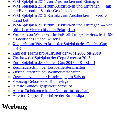
WM-Spielplan 2011 zum Ausdrucken und Eintragen
WM-Spielplan 2014 zum Ausdrucken und Eintragen — mit
der Extraportion Samba-Geschmack
WM-Spielplan 2015 Kanada zum Ausdrucken — Vers le
grand but
WM-Spielplan 2018 zum Ausdrucken und Eintragen — Von
südlichen Meeren bis zum Polargebiet
Wunder von Wembley: die Fußball-Europameisterschaft 1996
als deutsches Fußballwunder
Xequerê statt Vuvuzela — der Spielplan des Confed-Cup
2013
Zahl der Teams pro Ausrüster der WM 2002 bis 2018
Zincha – der Spielplan der Copa América 2015
Zum Spielplan des Confed-Cup 2017 in Russland
Zuschauerschnitt bei Europameisterschaften
Zuschauerschnitt bei Weltmeisterschaften
Zuschauerzahlen der Bundesliga pro Saison
Zwanzig Rekorde der Bundesliga
Älteste Bundesligaspieler überhaupt
Älteste Debütanten in der Nationalmannschaft
Ältester Doppel-Torschütze der Bundesliga
Werbung