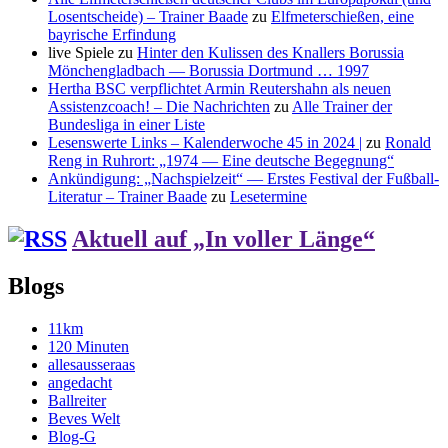
Losentscheide) – Trainer Baade
zu
Elfmeterschießen, eine
bayrische Erfindung
live Spiele
zu
Hinter den Kulissen des Knallers Borussia
Mönchengladbach — Borussia Dortmund … 1997
Hertha BSC verpflichtet Armin Reutershahn als neuen
Assistenzcoach! – Die Nachrichten
zu
Alle Trainer der
Bundesliga in einer Liste
Lesenswerte Links – Kalenderwoche 45 in 2024 |
zu
Ronald
Reng in Ruhrort: „1974 — Eine deutsche Begegnung“
Ankündigung: „Nachspielzeit“ — Erstes Festival der Fußball-
Literatur – Trainer Baade
zu
Lesetermine
Aktuell auf „In voller Länge“
Blogs
11km
120 Minuten
allesausseraas
angedacht
Ballreiter
Beves Welt
Blog-G