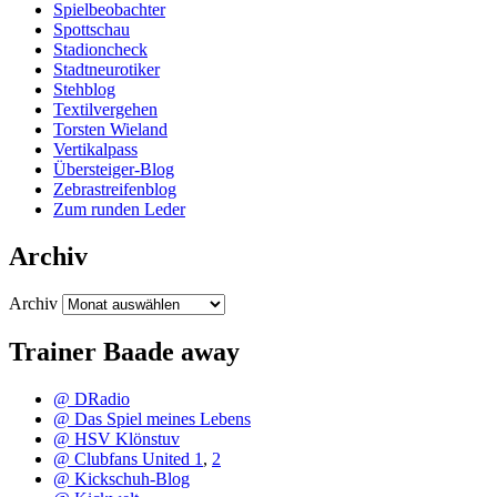
Spielbeobachter
Spottschau
Stadioncheck
Stadtneurotiker
Stehblog
Textilvergehen
Torsten Wieland
Vertikalpass
Übersteiger-Blog
Zebrastreifenblog
Zum runden Leder
Archiv
Archiv
Trainer Baade away
@ DRadio
@ Das Spiel meines Lebens
@ HSV Klönstuv
@ Clubfans United 1
,
2
@ Kickschuh-Blog