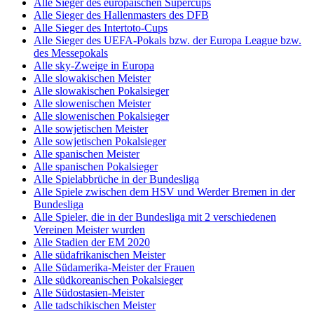
Alle Sieger des europäischen Supercups
Alle Sieger des Hallenmasters des DFB
Alle Sieger des Intertoto-Cups
Alle Sieger des UEFA-Pokals bzw. der Europa League bzw.
des Messepokals
Alle sky-Zweige in Europa
Alle slowakischen Meister
Alle slowakischen Pokalsieger
Alle slowenischen Meister
Alle slowenischen Pokalsieger
Alle sowjetischen Meister
Alle sowjetischen Pokalsieger
Alle spanischen Meister
Alle spanischen Pokalsieger
Alle Spielabbrüche in der Bundesliga
Alle Spiele zwischen dem HSV und Werder Bremen in der
Bundesliga
Alle Spieler, die in der Bundesliga mit 2 verschiedenen
Vereinen Meister wurden
Alle Stadien der EM 2020
Alle südafrikanischen Meister
Alle Südamerika-Meister der Frauen
Alle südkoreanischen Pokalsieger
Alle Südostasien-Meister
Alle tadschikischen Meister