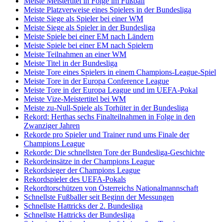
Meiste Meistertitel in Folge im Fußball
Meiste Platzverweise eines Spielers in der Bundesliga
Meiste Siege als Spieler bei einer WM
Meiste Siege als Spieler in der Bundesliga
Meiste Spiele bei einer EM nach Ländern
Meiste Spiele bei einer EM nach Spielern
Meiste Teilnahmen an einer WM
Meiste Titel in der Bundesliga
Meiste Tore eines Spielers in einem Champions-League-Spiel
Meiste Tore in der Europa Conference League
Meiste Tore in der Europa League und im UEFA-Pokal
Meiste Vize-Meistertitel bei WM
Meiste zu-Null-Spiele als Torhüter in der Bundesliga
Rekord: Herthas sechs Finalteilnahmen in Folge in den
Zwanziger Jahren
Rekorde pro Spieler und Trainer rund ums Finale der
Champions League
Rekorde: Die schnellsten Tore der Bundesliga-Geschichte
Rekordeinsätze in der Champions League
Rekordsieger der Champions League
Rekordspieler des UEFA-Pokals
Rekordtorschützen von Österreichs Nationalmannschaft
Schnellste Fußballer seit Beginn der Messungen
Schnellste Hattricks der 2. Bundesliga
Schnellste Hattricks der Bundesliga