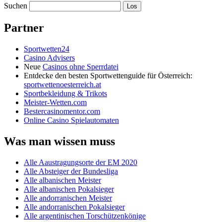
Suchen
Partner
Sportwetten24
Casino Advisers
Neue
Casinos ohne Sperrdatei
Entdecke den besten Sportwettenguide für Österreich:
sportwettenoesterreich.at
Sportbekleidung & Trikots
Meister-Wetten.com
Bestercasinomentor.com
Online Casino Spielautomaten
Was man wissen muss
Alle Aaustragungsorte der EM 2020
Alle Absteiger der Bundesliga
Alle albanischen Meister
Alle albanischen Pokalsieger
Alle andorranischen Meister
Alle andorranischen Pokalsieger
Alle argentinischen Torschützenkönige