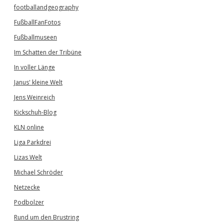
footballandgeography
FußballFanFotos
Fußballmuseen
Im Schatten der Tribüne
In voller Länge
Janus' kleine Welt
Jens Weinreich
Kickschuh-Blog
KLN online
Liga Parkdrei
Lizas Welt
Michael Schröder
Netzecke
Podbolzer
Rund um den Brustring