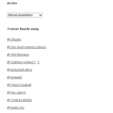
Archiv
A
r
c
h
Trainer Baade away
i
v
@ DRadio
@ Das Spiel meines Lebens
@ HSV Klönstuv
@ Clubfans United 1
,
2
@ Kickschuh-Blog
@ Kickwelt
@ Fokus Fussball
@ Der Libero
@ Total beglubbt
@ Radio DU