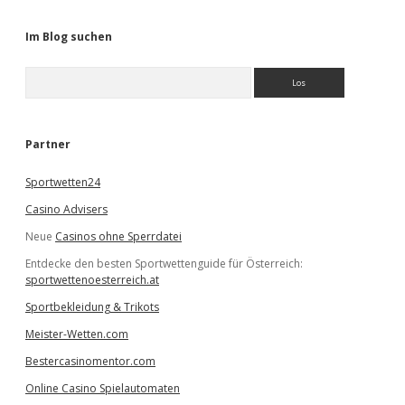
Im Blog suchen
S
u
c
h
e
Partner
n
Sportwetten24
Casino Advisers
Neue
Casinos ohne Sperrdatei
Entdecke den besten Sportwettenguide für Österreich:
sportwettenoesterreich.at
Sportbekleidung & Trikots
Meister-Wetten.com
Bestercasinomentor.com
Online Casino Spielautomaten