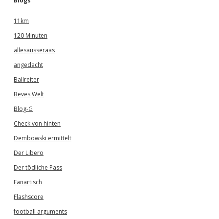
Blogs
11km
120 Minuten
allesausseraas
angedacht
Ballreiter
Beves Welt
Blog-G
Check von hinten
Dembowski ermittelt
Der Libero
Der tödliche Pass
Fanartisch
Flashscore
football arguments