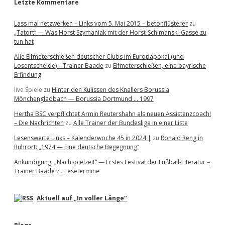
Letzte Kommentare
Lass mal netzwerken – Links vom 5. Mai 2015 – betonflüsterer
zu
„Tatort“ — Was Horst Szymaniak mit der Horst-Schimanski-Gasse zu
tun hat
Alle Elfmeterschießen deutscher Clubs im Europapokal (und
Losentscheide) – Trainer Baade
zu
Elfmeterschießen, eine bayrische
Erfindung
live Spiele
zu
Hinter den Kulissen des Knallers Borussia
Mönchengladbach — Borussia Dortmund … 1997
Hertha BSC verpflichtet Armin Reutershahn als neuen Assistenzcoach!
– Die Nachrichten
zu
Alle Trainer der Bundesliga in einer Liste
Lesenswerte Links – Kalenderwoche 45 in 2024 |
zu
Ronald Reng in
Ruhrort: „1974 — Eine deutsche Begegnung“
Ankündigung: „Nachspielzeit“ — Erstes Festival der Fußball-Literatur –
Trainer Baade
zu
Lesetermine
Aktuell auf „In voller Länge“