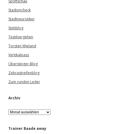
Spottschau
Stadioncheck
Stadtneurotiker
Stehblog
Textilvergehen
Torsten Wieland
Vertikalpass
Übersteiger-Blog
Zebrastreifenblog
Zum runden Leder
Archiv
A
r
c
h
Trainer Baade away
i