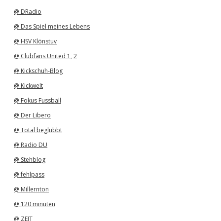
v
@ DRadio
@ Das Spiel meines Lebens
@ HSV Klönstuv
@ Clubfans United 1
,
2
@ Kickschuh-Blog
@ Kickwelt
@ Fokus Fussball
@ Der Libero
@ Total beglubbt
@ Radio DU
@ Stehblog
@ fehlpass
@ Millernton
@ 120 minuten
@ ZEIT