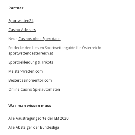
h
e
Partner
n
Sportwetten24
Casino Advisers
Neue
Casinos ohne Sperrdatei
Entdecke den besten Sportwettenguide für Österreich:
sportwettenoesterreich.at
Sportbekleidung & Trikots
Meister-Wetten.com
Bestercasinomentor.com
Online Casino Spielautomaten
Was man wissen muss
Alle Aaustragungsorte der EM 2020
Alle Absteiger der Bundesliga