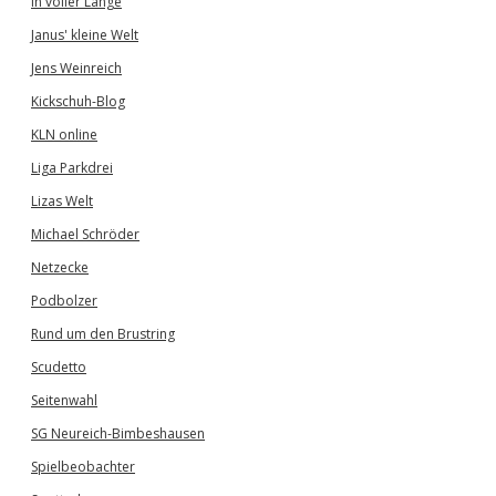
In voller Länge
Janus' kleine Welt
Jens Weinreich
Kickschuh-Blog
KLN online
Liga Parkdrei
Lizas Welt
Michael Schröder
Netzecke
Podbolzer
Rund um den Brustring
Scudetto
Seitenwahl
SG Neureich-Bimbeshausen
Spielbeobachter