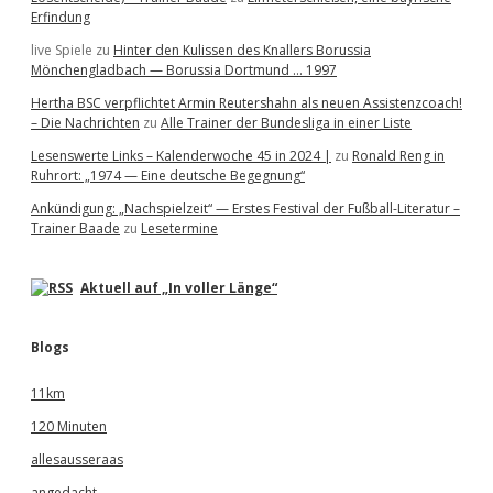
Erfindung
live Spiele
zu
Hinter den Kulissen des Knallers Borussia
Mönchengladbach — Borussia Dortmund … 1997
Hertha BSC verpflichtet Armin Reutershahn als neuen Assistenzcoach!
– Die Nachrichten
zu
Alle Trainer der Bundesliga in einer Liste
Lesenswerte Links – Kalenderwoche 45 in 2024 |
zu
Ronald Reng in
Ruhrort: „1974 — Eine deutsche Begegnung“
Ankündigung: „Nachspielzeit“ — Erstes Festival der Fußball-Literatur –
Trainer Baade
zu
Lesetermine
Aktuell auf „In voller Länge“
Blogs
11km
120 Minuten
allesausseraas
angedacht