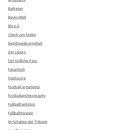
Ballreiter
Beves Welt
Blog-G
Check von hinten
Dembowski ermittelt
Der Libero
Der tödliche Pass
Fanartisch
Flashscore
football arguments
footballandgeography
FußballFanFotos
Fußballmuseen
Im Schatten der Tribüne