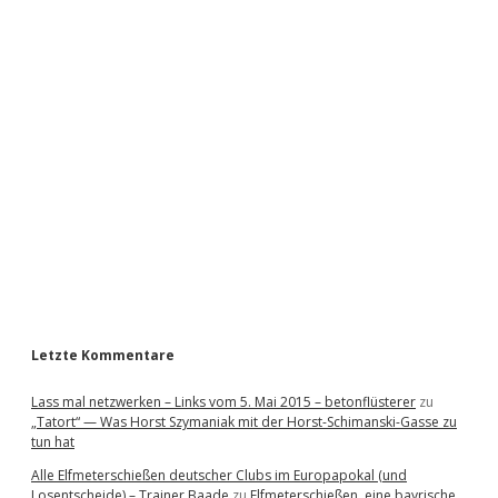
S
i
d
e
b
a
r
Letzte Kommentare
Lass mal netzwerken – Links vom 5. Mai 2015 – betonflüsterer
zu
„Tatort“ — Was Horst Szymaniak mit der Horst-Schimanski-Gasse zu
tun hat
Alle Elfmeterschießen deutscher Clubs im Europapokal (und
Losentscheide) – Trainer Baade
zu
Elfmeterschießen, eine bayrische