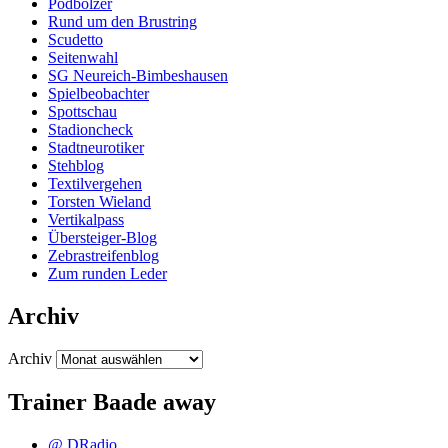
Podbolzer
Rund um den Brustring
Scudetto
Seitenwahl
SG Neureich-Bimbeshausen
Spielbeobachter
Spottschau
Stadioncheck
Stadtneurotiker
Stehblog
Textilvergehen
Torsten Wieland
Vertikalpass
Übersteiger-Blog
Zebrastreifenblog
Zum runden Leder
Archiv
Archiv
Trainer Baade away
@ DRadio