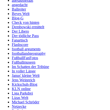
allesausseraas
angedacht
Ballreiter
Beves Welt
Blog-G
Check von hinten
Dembowski ermittelt
Der Libero
Der tödliche Pass
Fanartisch
Flashscore
football arguments
footballandgeography
FußballFanFotos
Fußballmuseen
Im Schatten der Tribüne
In voller Länge
Janus' kleine Welt
Jens Weinreich
Kickschuh-Blog
KLN online
Liga Parkdrei
Lizas Welt
Michael Schröder
Netzecke