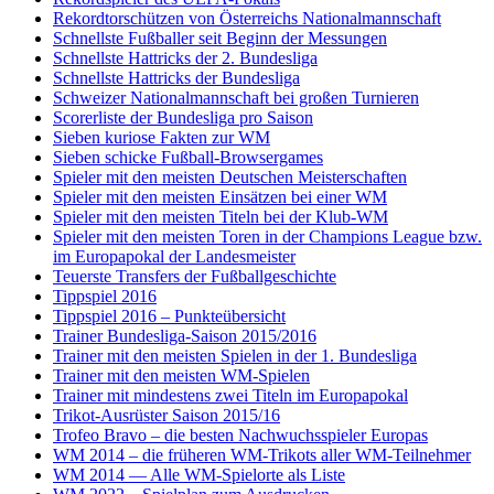
Rekordtorschützen von Österreichs Nationalmannschaft
Schnellste Fußballer seit Beginn der Messungen
Schnellste Hattricks der 2. Bundesliga
Schnellste Hattricks der Bundesliga
Schweizer Nationalmannschaft bei großen Turnieren
Scorerliste der Bundesliga pro Saison
Sieben kuriose Fakten zur WM
Sieben schicke Fußball-Browsergames
Spieler mit den meisten Deutschen Meisterschaften
Spieler mit den meisten Einsätzen bei einer WM
Spieler mit den meisten Titeln bei der Klub-WM
Spieler mit den meisten Toren in der Champions League bzw.
im Europapokal der Landesmeister
Teuerste Transfers der Fußballgeschichte
Tippspiel 2016
Tippspiel 2016 – Punkteübersicht
Trainer Bundesliga-Saison 2015/2016
Trainer mit den meisten Spielen in der 1. Bundesliga
Trainer mit den meisten WM-Spielen
Trainer mit mindestens zwei Titeln im Europapokal
Trikot-Ausrüster Saison 2015/16
Trofeo Bravo – die besten Nachwuchsspieler Europas
WM 2014 – die früheren WM-Trikots aller WM-Teilnehmer
WM 2014 — Alle WM-Spielorte als Liste