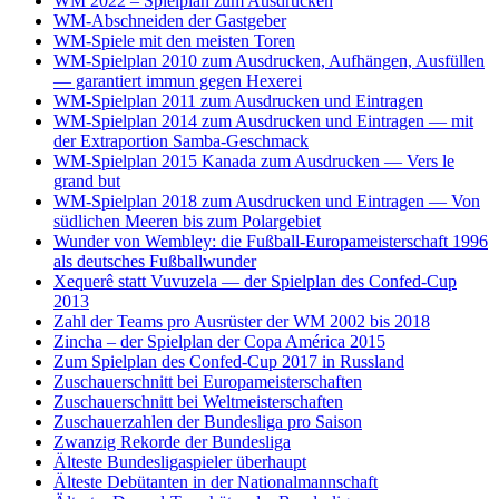
WM 2022 – Spielplan zum Ausdrucken
WM-Abschneiden der Gastgeber
WM-Spiele mit den meisten Toren
WM-Spielplan 2010 zum Ausdrucken, Aufhängen, Ausfüllen
— garantiert immun gegen Hexerei
WM-Spielplan 2011 zum Ausdrucken und Eintragen
WM-Spielplan 2014 zum Ausdrucken und Eintragen — mit
der Extraportion Samba-Geschmack
WM-Spielplan 2015 Kanada zum Ausdrucken — Vers le
grand but
WM-Spielplan 2018 zum Ausdrucken und Eintragen — Von
südlichen Meeren bis zum Polargebiet
Wunder von Wembley: die Fußball-Europameisterschaft 1996
als deutsches Fußballwunder
Xequerê statt Vuvuzela — der Spielplan des Confed-Cup
2013
Zahl der Teams pro Ausrüster der WM 2002 bis 2018
Zincha – der Spielplan der Copa América 2015
Zum Spielplan des Confed-Cup 2017 in Russland
Zuschauerschnitt bei Europameisterschaften
Zuschauerschnitt bei Weltmeisterschaften
Zuschauerzahlen der Bundesliga pro Saison
Zwanzig Rekorde der Bundesliga
Älteste Bundesligaspieler überhaupt
Älteste Debütanten in der Nationalmannschaft