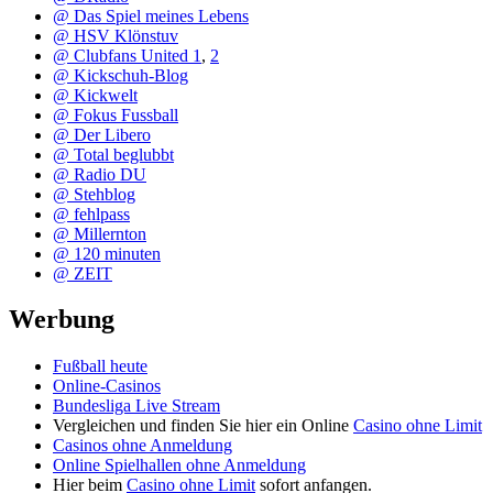
@ Das Spiel meines Lebens
@ HSV Klönstuv
@ Clubfans United 1
,
2
@ Kickschuh-Blog
@ Kickwelt
@ Fokus Fussball
@ Der Libero
@ Total beglubbt
@ Radio DU
@ Stehblog
@ fehlpass
@ Millernton
@ 120 minuten
@ ZEIT
Werbung
Fußball heute
Online-Casinos
Bundesliga Live Stream
Vergleichen und finden Sie hier ein Online
Casino ohne Limit
Casinos ohne Anmeldung
Online Spielhallen ohne Anmeldung
Hier beim
Casino ohne Limit
sofort anfangen.