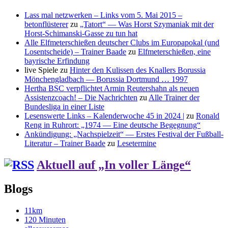
Lass mal netzwerken – Links vom 5. Mai 2015 –
betonflüsterer
zu
„Tatort“ — Was Horst Szymaniak mit der
Horst-Schimanski-Gasse zu tun hat
Alle Elfmeterschießen deutscher Clubs im Europapokal (und
Losentscheide) – Trainer Baade
zu
Elfmeterschießen, eine
bayrische Erfindung
live Spiele
zu
Hinter den Kulissen des Knallers Borussia
Mönchengladbach — Borussia Dortmund … 1997
Hertha BSC verpflichtet Armin Reutershahn als neuen
Assistenzcoach! – Die Nachrichten
zu
Alle Trainer der
Bundesliga in einer Liste
Lesenswerte Links – Kalenderwoche 45 in 2024 |
zu
Ronald
Reng in Ruhrort: „1974 — Eine deutsche Begegnung“
Ankündigung: „Nachspielzeit“ — Erstes Festival der Fußball-
Literatur – Trainer Baade
zu
Lesetermine
Aktuell auf „In voller Länge“
Blogs
11km
120 Minuten