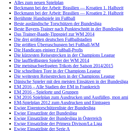
Alles zum neuen Spielplan
Beckmann bei der Arbeit: Brasilien — Kroatien 1. Halbzeit
Beckmann bei der Arbeit: Brasilien — Kroatien 2. Halbzeit
Berühmte Handspiele im Fußball
Beste ausländische Torschützen der Bundesliga
Beste Bayern-Trainer nach Punkteschnitt in der Bundesliga
Das Trainer-Baade-Tippspiel zur WM 2014
Die drei größten deutschen Fußballstadien
Die größten Überraschungen bei Fußball-WM
Die Handicaps einiger Fußball-Profis
Die kürzesten Reisestrecken in der Champions League
Die lauffleißigsten Spieler der WM 2014
Die meistnachgefragten Trikots der Saison 2014/2015
Die schnellsten Tore in der Champions League
Die weitesten Reisestrecken in der Champions League
Dänische Spieler mit den meisten Einsätzen in der Bundesliga
EM 2016 – Alle Stadien der EM in Frankreich
EM 2016 – Spielorte und Gruppen
EM 2016 Spielplan zum Ausdrucken und Ausfüllen, mon ami
EM-Spielplan 2012 zum Ausdrucken und Eintragen
Ewige Eigentorschützenliste der Bundesliga
Ewige Einsatzliste der Bundesliga
Ewige Einsatzliste der Bundesliga in Österreich
Ewige Einsatzliste der Primera Divison/La Liga
Ewige Einsatzliste der Serie A