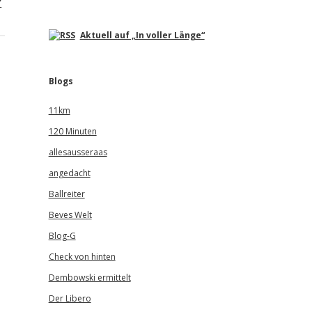
?
Aktuell auf „In voller Länge“
Blogs
11km
120 Minuten
allesausseraas
angedacht
Ballreiter
Beves Welt
Blog-G
Check von hinten
Dembowski ermittelt
Der Libero