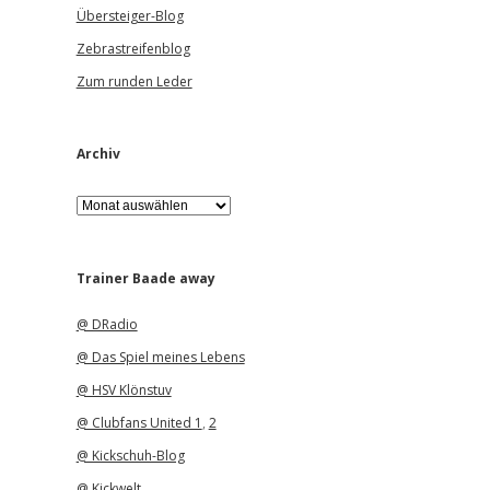
Übersteiger-Blog
Zebrastreifenblog
Zum runden Leder
Archiv
A
r
c
h
i
Trainer Baade away
v
@ DRadio
@ Das Spiel meines Lebens
@ HSV Klönstuv
@ Clubfans United 1
,
2
@ Kickschuh-Blog
@ Kickwelt