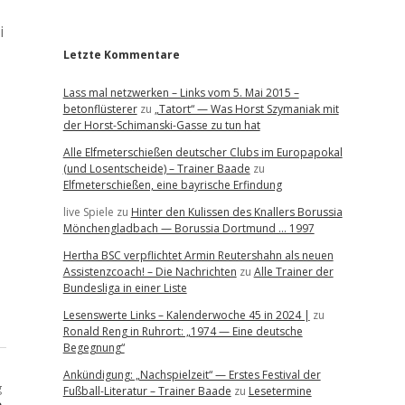
r
i
Letzte Kommentare
Lass mal netzwerken – Links vom 5. Mai 2015 –
betonflüsterer
zu
„Tatort“ — Was Horst Szymaniak mit
der Horst-Schimanski-Gasse zu tun hat
Alle Elfmeterschießen deutscher Clubs im Europapokal
(und Losentscheide) – Trainer Baade
zu
Elfmeterschießen, eine bayrische Erfindung
live Spiele
zu
Hinter den Kulissen des Knallers Borussia
Mönchengladbach — Borussia Dortmund … 1997
Hertha BSC verpflichtet Armin Reutershahn als neuen
Assistenzcoach! – Die Nachrichten
zu
Alle Trainer der
Bundesliga in einer Liste
Lesenswerte Links – Kalenderwoche 45 in 2024 |
zu
Ronald Reng in Ruhrort: „1974 — Eine deutsche
Begegnung“
Ankündigung: „Nachspielzeit“ — Erstes Festival der
g
Fußball-Literatur – Trainer Baade
zu
Lesetermine