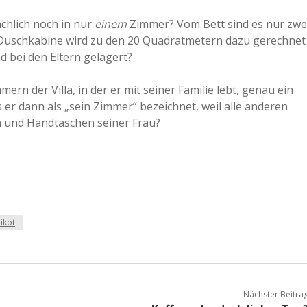
a
chlich noch in nur
einem
Zimmer? Vom Bett sind es nur zwe
e Duschkabine wird zu den 20 Quadratmetern dazu gerechnet
d bei den Eltern gelagert?
a
ern der Villa, in der er mit seiner Familie lebt, genau ein
d
 er dann als „sein Zimmer“ bezeichnet, weil alle anderen
n und Handtaschen seiner Frau?
e
ikot
Nächster Beitra