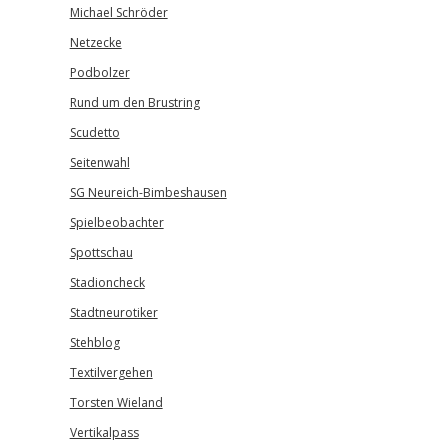
Michael Schröder
Netzecke
Podbolzer
Rund um den Brustring
Scudetto
Seitenwahl
SG Neureich-Bimbeshausen
Spielbeobachter
Spottschau
Stadioncheck
Stadtneurotiker
Stehblog
Textilvergehen
Torsten Wieland
Vertikalpass