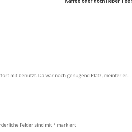
Kaffee oder doch lieber Tee
ort mit benutzt. Da war noch genügend Platz, meinter er…
rderliche Felder sind mit
*
markiert