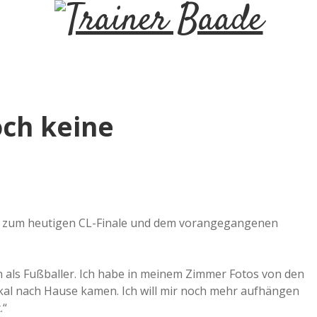
T
r
a
ch keine
i
n
e
ge zum heutigen CL-Finale und dem vorangegangenen
r
 als Fußballer. Ich habe in meinem Zimmer Fotos von den
okal nach Hause kamen. Ich will mir noch mehr aufhängen
B
.“