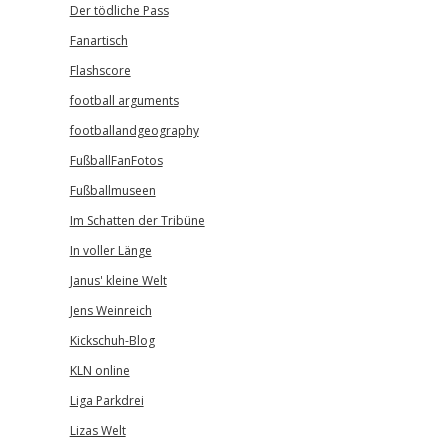
Der tödliche Pass
Fanartisch
Flashscore
football arguments
footballandgeography
FußballFanFotos
Fußballmuseen
Im Schatten der Tribüne
In voller Länge
Janus' kleine Welt
Jens Weinreich
Kickschuh-Blog
KLN online
Liga Parkdrei
Lizas Welt