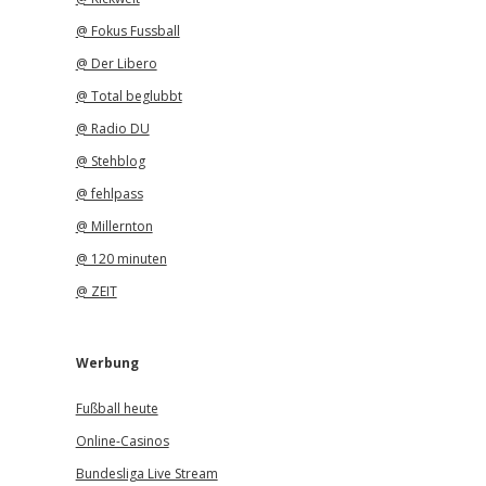
@ Fokus Fussball
@ Der Libero
@ Total beglubbt
@ Radio DU
@ Stehblog
@ fehlpass
@ Millernton
@ 120 minuten
@ ZEIT
Werbung
Fußball heute
Online-Casinos
Bundesliga Live Stream