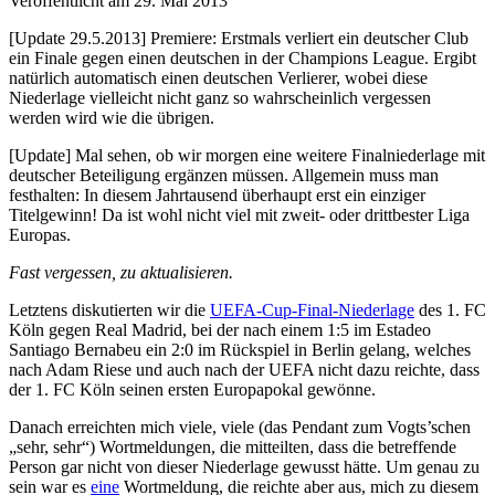
Veröffentlicht am 29. Mai 2013
Ajax Amsterdam
–
München
Highlights
)
[Update 29.5.2013] Premiere: Erstmals verliert ein deutscher Club
Real Madrid
–
Ferencvaros
6:1
ein Finale gegen einen deutschen in der Champions League. Ergibt
Real Madrid
–
Sturm Graz
6:1
natürlich automatisch einen deutschen Verlierer, wobei diese
Willem II Tilburg
–
Sparta Prag
3:4
Niederlage vielleicht nicht ganz so wahrscheinlich vergessen
Sparta Prag
–
Spartak Moskau
5:2
werden wird wie die übrigen.
FC Valencia
–
Lazio Rom
5:2
[Update] Mal sehen, ob wir morgen eine weitere Finalniederlage mit
Rosenborg
deutscher Beteiligung ergänzen müssen. Allgemein muss man
-
Helsingborgs IF
6:1
Trondheim
festhalten: In diesem Jahrtausend überhaupt erst ein einziger
Deportivo La
Titelgewinn! Da ist wohl nicht viel mit zweit- oder drittbester Liga
–
Paris St. Germain
4:3
Coruna
Europas.
Celtic
–
Juventus
4:3
Fast vergessen, zu aktualisieren.
VSC Debrecen
–
AC Florenz
3:4
AC Florenz
–
VSC Debrecen
5:2
Letztens diskutierten wir die
UEFA-Cup-Final-Niederlage
des 1. FC
Tottenham
Köln gegen Real Madrid, bei der nach einem 1:5 im Estadeo
Inter Mailand
–
4:3
Hotspur
Santiago Bernabeu ein 2:0 im Rückspiel in Berlin gelang, welches
nach Adam Riese und auch nach der UEFA nicht dazu reichte, dass
Benfica
–
Olympique Lyon
4:3
der 1. FC Köln seinen ersten Europapokal gewönne.
FC Valencia
–
Bursaspor
6:1
Olympique
Danach erreichten mich viele, viele (das Pendant zum Vogts’schen
MSK Zilina
–
0:7
Marseille
„sehr, sehr“) Wortmeldungen, die mitteilten, dass die betreffende
2:5 (
Tore und
Person gar nicht von dieser Niederlage gewusst hätte. Um genau zu
Inter
–
FC Schalke 04
Highlights
)
sein war es
eine
Wortmeldung, die reichte aber aus, mich zu diesem