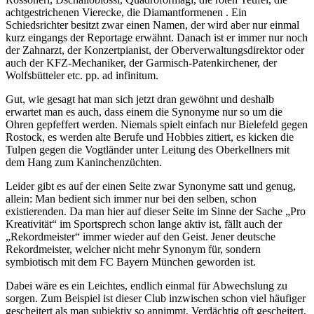
achtgestrichenen Vierecke, die Diamantformenen . Ein
Schiedsrichter besitzt zwar einen Namen, der wird aber nur einmal
kurz eingangs der Reportage erwähnt. Danach ist er immer nur noch
der Zahnarzt, der Konzertpianist, der Oberverwaltungsdirektor oder
auch der KFZ-Mechaniker, der Garmisch-Patenkirchener, der
Wolfsbütteler etc. pp. ad infinitum.
Gut, wie gesagt hat man sich jetzt dran gewöhnt und deshalb
erwartet man es auch, dass einem die Synonyme nur so um die
Ohren gepfeffert werden. Niemals spielt einfach nur Bielefeld gegen
Rostock, es werden alte Berufe und Hobbies zitiert, es kicken die
Tulpen gegen die Vogtländer unter Leitung des Oberkellners mit
dem Hang zum Kaninchenzüchten.
Leider gibt es auf der einen Seite zwar Synonyme satt und genug,
allein: Man bedient sich immer nur bei den selben, schon
existierenden. Da man hier auf dieser Seite im Sinne der Sache „Pro
Kreativität“ im Sportsprech schon lange aktiv ist, fällt auch der
„Rekordmeister“ immer wieder auf den Geist. Jener deutsche
Rekordmeister, welcher nicht mehr Synonym für, sondern
symbiotisch mit dem FC Bayern München geworden ist.
Dabei wäre es ein Leichtes, endlich einmal für Abwechslung zu
sorgen. Zum Beispiel ist dieser Club inzwischen schon viel häufiger
gescheitert als man subjektiv so annimmt. Verdächtig oft gescheitert.