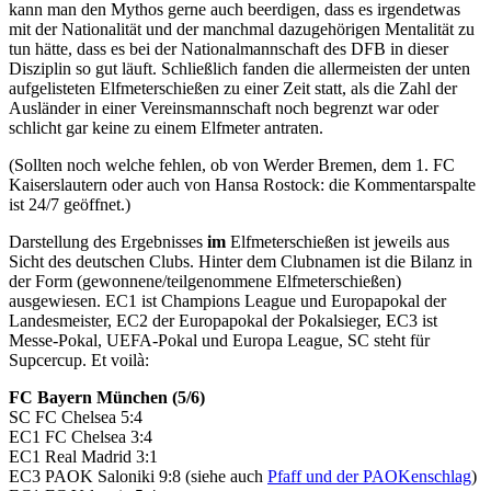
kann man den Mythos gerne auch beerdigen, dass es irgendetwas
mit der Nationalität und der manchmal dazugehörigen Mentalität zu
tun hätte, dass es bei der Nationalmannschaft des DFB in dieser
Disziplin so gut läuft. Schließlich fanden die allermeisten der unten
aufgelisteten Elfmeterschießen zu einer Zeit statt, als die Zahl der
Ausländer in einer Vereinsmannschaft noch begrenzt war oder
schlicht gar keine zu einem Elfmeter antraten.
(Sollten noch welche fehlen, ob von Werder Bremen, dem 1. FC
Kaiserslautern oder auch von Hansa Rostock: die Kommentarspalte
ist 24/7 geöffnet.)
Darstellung des Ergebnisses
im
Elfmeterschießen ist jeweils aus
Sicht des deutschen Clubs. Hinter dem Clubnamen ist die Bilanz in
der Form (gewonnene/teilgenommene Elfmeterschießen)
ausgewiesen. EC1 ist Champions League und Europapokal der
Landesmeister, EC2 der Europapokal der Pokalsieger, EC3 ist
Messe-Pokal, UEFA-Pokal und Europa League, SC steht für
Supcercup. Et voilà:
FC Bayern München (5/6)
SC FC Chelsea 5:4
EC1 FC Chelsea 3:4
EC1 Real Madrid 3:1
EC3 PAOK Saloniki 9:8 (siehe auch
Pfaff und der PAOKenschlag
)