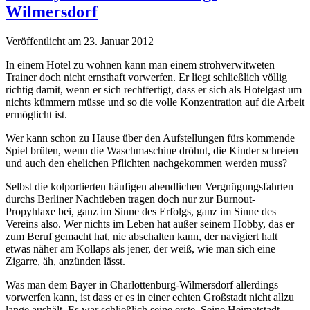
Wilmersdorf
Veröffentlicht am 23. Januar 2012
In einem Hotel zu wohnen kann man einem strohverwitweten
Trainer doch nicht ernsthaft vorwerfen. Er liegt schließlich völlig
richtig damit, wenn er sich rechtfertigt, dass er sich als Hotelgast um
nichts kümmern müsse und so die volle Konzentration auf die Arbeit
ermöglicht ist.
Wer kann schon zu Hause über den Aufstellungen fürs kommende
Spiel brüten, wenn die Waschmaschine dröhnt, die Kinder schreien
und auch den ehelichen Pflichten nachgekommen werden muss?
Selbst die kolportierten häufigen abendlichen Vergnügungsfahrten
durchs Berliner Nachtleben tragen doch nur zur Burnout-
Propyhlaxe bei, ganz im Sinne des Erfolgs, ganz im Sinne des
Vereins also. Wer nichts im Leben hat außer seinem Hobby, das er
zum Beruf gemacht hat, nie abschalten kann, der navigiert halt
etwas näher am Kollaps als jener, der weiß, wie man sich eine
Zigarre, äh, anzünden lässt.
Was man dem Bayer in Charlottenburg-Wilmersdorf allerdings
vorwerfen kann, ist dass er es in einer echten Großstadt nicht allzu
lange aushält. Es war schließlich seine erste. Seine Heimatstadt