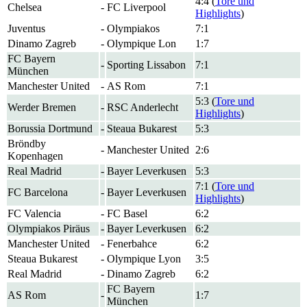
4:4 (
Tore und
Chelsea
-
FC Liverpool
Highlights
)
Juventus
-
Olympiakos
7:1
Dinamo Zagreb
-
Olympique Lon
1:7
FC Bayern
-
Sporting Lissabon
7:1
München
Manchester United
-
AS Rom
7:1
5:3 (
Tore und
Werder Bremen
-
RSC Anderlecht
Highlights
)
Borussia Dortmund
-
Steaua Bukarest
5:3
Bröndby
-
Manchester United
2:6
Kopenhagen
Real Madrid
-
Bayer Leverkusen
5:3
7:1 (
Tore und
FC Barcelona
-
Bayer Leverkusen
Highlights
)
FC Valencia
-
FC Basel
6:2
Olympiakos Piräus
-
Bayer Leverkusen
6:2
Manchester United
-
Fenerbahce
6:2
Steaua Bukarest
-
Olympique Lyon
3:5
Real Madrid
-
Dinamo Zagreb
6:2
FC Bayern
AS Rom
-
1:7
München