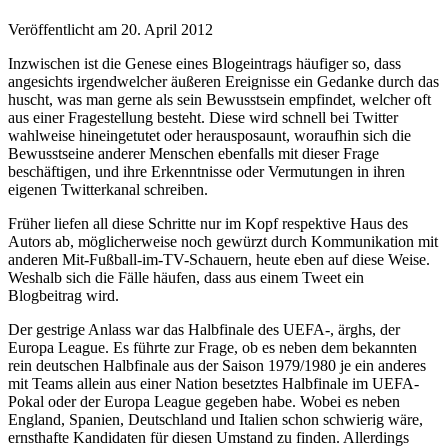
Veröffentlicht am 20. April 2012
Inzwischen ist die Genese eines Blogeintrags häufiger so, dass
angesichts irgendwelcher äußeren Ereignisse ein Gedanke durch das
huscht, was man gerne als sein Bewusstsein empfindet, welcher oft
aus einer Fragestellung besteht. Diese wird schnell bei Twitter
wahlweise hineingetutet oder herausposaunt, woraufhin sich die
Bewusstseine anderer Menschen ebenfalls mit dieser Frage
beschäftigen, und ihre Erkenntnisse oder Vermutungen in ihren
eigenen Twitterkanal schreiben.
Früher liefen all diese Schritte nur im Kopf respektive Haus des
Autors ab, möglicherweise noch gewürzt durch Kommunikation mit
anderen Mit-Fußball-im-TV-Schauern, heute eben auf diese Weise.
Weshalb sich die Fälle häufen, dass aus einem Tweet ein
Blogbeitrag wird.
Der gestrige Anlass war das Halbfinale des UEFA-, ärghs, der
Europa League. Es führte zur Frage, ob es neben dem bekannten
rein deutschen Halbfinale aus der Saison 1979/1980 je ein anderes
mit Teams allein aus einer Nation besetztes Halbfinale im UEFA-
Pokal oder der Europa League gegeben habe. Wobei es neben
England, Spanien, Deutschland und Italien schon schwierig wäre,
ernsthafte Kandidaten für diesen Umstand zu finden. Allerdings