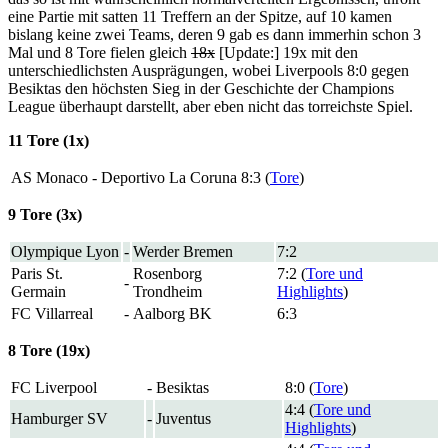
eine Partie mit satten 11 Treffern an der Spitze, auf 10 kamen
bislang keine zwei Teams, deren 9 gab es dann immerhin schon 3
Mal und 8 Tore fielen gleich
18x
[Update:] 19x mit den
unterschiedlichsten Ausprägungen, wobei Liverpools 8:0 gegen
Besiktas den höchsten Sieg in der Geschichte der Champions
League überhaupt darstellt, aber eben nicht das torreichste Spiel.
11 Tore (1x)
AS Monaco
-
Deportivo La Coruna
8:3 (
Tore
)
9 Tore (3x)
Olympique Lyon
-
Werder Bremen
7:2
Paris St.
Rosenborg
7:2 (
Tore und
-
Germain
Trondheim
Highlights
)
FC Villarreal
-
Aalborg BK
6:3
8 Tore (19x)
FC Liverpool
-
Besiktas
8:0 (
Tore
)
4:4 (
Tore und
Hamburger SV
-
Juventus
Highlights
)