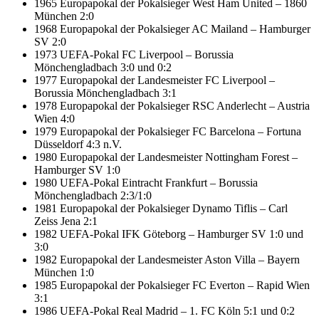
1965 Europapokal der Pokalsieger West Ham United – 1860
München 2:0
1968 Europapokal der Pokalsieger AC Mailand – Hamburger
SV 2:0
1973 UEFA-Pokal FC Liverpool – Borussia
Mönchengladbach 3:0 und 0:2
1977 Europapokal der Landesmeister FC Liverpool –
Borussia Mönchengladbach 3:1
1978 Europapokal der Pokalsieger RSC Anderlecht – Austria
Wien 4:0
1979 Europapokal der Pokalsieger FC Barcelona – Fortuna
Düsseldorf 4:3 n.V.
1980 Europapokal der Landesmeister Nottingham Forest –
Hamburger SV 1:0
1980 UEFA-Pokal Eintracht Frankfurt – Borussia
Mönchengladbach 2:3/1:0
1981 Europapokal der Pokalsieger Dynamo Tiflis – Carl
Zeiss Jena 2:1
1982 UEFA-Pokal IFK Göteborg – Hamburger SV 1:0 und
3:0
1982 Europapokal der Landesmeister Aston Villa – Bayern
München 1:0
1985 Europapokal der Pokalsieger FC Everton – Rapid Wien
3:1
1986 UEFA-Pokal Real Madrid – 1. FC Köln 5:1 und 0:2