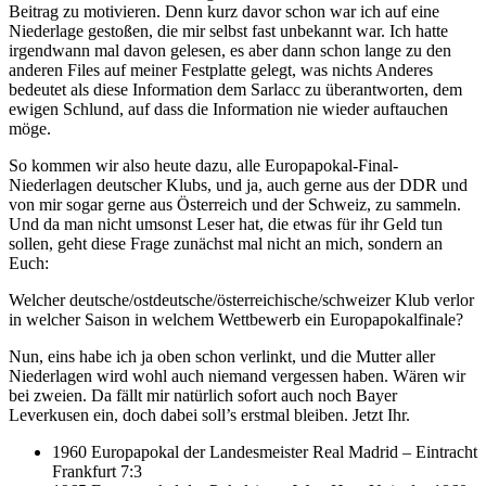
Beitrag zu motivieren. Denn kurz davor schon war ich auf eine
Schachtjar
FC Nordsjaelland
–
2:5
Niederlage gestoßen, die mir selbst fast unbekannt war. Ich hatte
Donezk
irgendwann mal davon gelesen, es aber dann schon lange zu den
Chelsea
–
FC Nordsjaelland
6:1
anderen Files auf meiner Festplatte gelegt, was nichts Anderes
FC Bayern
6:1 (Tore und
bedeutet als diese Information dem Sarlacc zu überantworten, dem
–
OSC Lille
München
Highlights)
ewigen Schlund, auf dass die Information nie wieder auftauchen
Galatasaray
–
Real Madrid
1:6
möge.
Manchester City
–
ZSKA Moskau
5:2
So kommen wir also heute dazu, alle Europapokal-Final-
FC Bayern
-
FC Basel
7:0
Niederlagen deutscher Klubs, und ja, auch gerne aus der DDR und
München
von mir sogar gerne aus Österreich und der Schweiz, zu sammeln.
FC Barcelona
–
Celtic
6:1
Und da man nicht umsonst Leser hat, die etwas für ihr Geld tun
1:6 (
Tore und
sollen, geht diese Frage zunächst mal nicht an mich, sondern an
FC Schalke 04
–
Real Madrid
Highlights
)
Euch:
Schachtjar
BATE Barissov
–
0:7
Welcher deutsche/ostdeutsche/österreichische/schweizer Klub verlor
Donezk
in welcher Saison in welchem Wettbewerb ein Europapokalfinale?
FC Schalke 04
–
Sporting Lissabon
4:3
Real Madrid
–
FC Schalke 04
3:4
Nun, eins habe ich ja oben schon verlinkt, und die Mutter aller
FC Bayern
Schachtjar
Niederlagen wird wohl auch niemand vergessen haben. Wären wir
–
7:0
München
Donezk
bei zweien. Da fällt mir natürlich sofort auch noch Bayer
Leverkusen ein, doch dabei soll’s erstmal bleiben. Jetzt Ihr.
1960 Europapokal der Landesmeister Real Madrid – Eintracht
Frankfurt 7:3