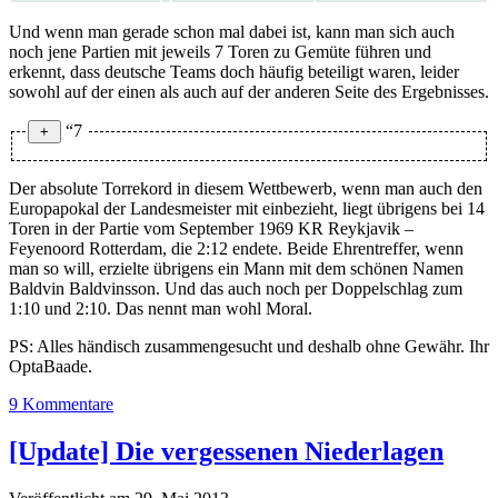
Und wenn man gerade schon mal dabei ist, kann man sich auch
noch jene Partien mit jeweils 7 Toren zu Gemüte führen und
erkennt, dass deutsche Teams doch häufig beteiligt waren, leider
sowohl auf der einen als auch auf der anderen Seite des Ergebnisses.
“7
7 Tore (32x)
Der absolute Torrekord in diesem Wettbewerb, wenn man auch den
Europapokal der Landesmeister mit einbezieht, liegt übrigens bei 14
FC Valencia
–
KRC Genk
7:0
Toren in der Partie vom September 1969 KR Reykjavik –
FC Arsenal
–
Slavia Prag
7:0
Feyenoord Rotterdam, die 2:12 endete. Beide Ehrentreffer, wenn
Olympiakos
man so will, erzielte übrigens ein Mann mit dem schönen Namen
Juventus
–
7:0
Piräus
Baldvin Baldvinsson. Und das auch noch per Doppelschlag zum
1:10 und 2:10. Das nennt man wohl Moral.
Manchester United
–
Real Madrid
4:3
Olympique
–
FC Zürich
6:1
PS: Alles händisch zusammengesucht und deshalb ohne Gewähr. Ihr
Marseille
OptaBaade.
FC Valencia
–
KRC Genk
7:0
9 Kommentare
Real Madrid
–
APOEL Nikosia
5:2
1. FC
–
HJK Helsinki
5:2
[Update] Die vergessenen Niederlagen
Kaiserslautern
Werder Bremen
–
Dinamo Minsk
5:2
FC Bayern
5:2 (
Tore und