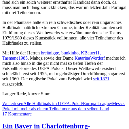
fand sich ein solch weiterer ernsthafter Kandidat dann doch, da
muss man nicht lang zurückblicken, das war im letzten Jahr Portugal
mit drei Teilnehmern.
In der Phantasie hätte ein rein schwedisches oder rein ungarisches
Halbfinale natürlich extremen Charme, in der Realität konnten seit
Einführung dieses Wettbewerbs wie erwähnt nur deutsche Teams
1979/1980 dieses Kunststück vollbringen, alle vier Teilnehmer des
Halbfinales zu stellen.
Mit Hilfe der Herren
breitnigge
,
bunkinho
,
KBauer11,
Tasmane1985
, Mahqz sowie der Dame
KatarinaWerderf
machte ich
mich also hinab in die gar nicht mal so tiefen Tiefen der
Fußballhistorie des UEFA-Pokals. Dieser Wettbewerb existiert
schließlich erst seit 1955, mit regelmäßiger Durchführung sogar erst
seit 1960. Der englische Pokal zum Beispiel wird
seit 1871
ausgespielt.
Langer Rede, kurzer Sinn:
Weiterlesen
Alle Halbfinals im UEFA-Pokal/Europa League/Messe-
Pokal mit mehr als einem Teilnehmer aus dem selben Land
17 Kommentare
Ein Bayer in Charlottenburg-