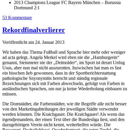
2013 Champions League FC Bayern München – Borussia
Dortmund 2:1
53 Kommentare
Rekordfinalverlierer
Veröffentlicht am 24. Januar 2013
Wir haben das Thema Fußball und Sprache hier mehr oder weniger
ad acta gelegt. Angela Merkel wird eben nie die „Hamburgerin“
genannt, Steinmeier nie der „Detmolder“, im Sport ist derart Unfug
Usus, aber nun mal nicht auszurotten. Inzwischen hat man es fast
ein bisschen lieb gewonnen, dass in der Sportberichterstattung
pathologische Snyonymitis herrscht und ständig regionale
Bezeichnungen sich mit Farben abwechseln, gefolgt von Farben in
ausländischen Sprachen, um nur ja keine Wiederholung einbauen zu
müssen.
Die Domstädter, die Farbenstädter, wie die Begriffe alle nicht besser
von den Marketingabteilungen der jeweiligen Städte verwendet
werden könnten. Die Kraichgauer. Die Kraichgauer! Als wenn das
irgendjemandem, der einen Text über die Bundesliga liest, und den
dazugehörigen Verein nicht kennt, weiterhelfen würde. Die
Rossoneri, Dschalloblossi, Quadroformagi, die roten Teufel, die