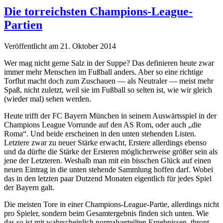
Die torreichsten Champions-League-
Partien
Veröffentlicht am 21. Oktober 2014
Wer mag nicht gerne Salz in der Suppe? Das definieren heute zwar
immer mehr Menschen im Fußball anders. Aber so eine richtige
Torflut macht doch zum Zuschauen — als Neutraler — meist mehr
Spaß, nicht zuletzt, weil sie im Fußball so selten ist, wie wir gleich
(wieder mal) sehen werden.
Heute trifft der FC Bayern München in seinem Auswärtsspiel in der
Champions League Vorrunde auf den AS Rom, oder auch „die
Roma“. Und beide erscheinen in den unten stehenden Listen.
Letztere zwar zu neuer Stärke erwacht, Erstere allerdings ebenso
und da dürfte die Stärke der Ersteren möglicherweise größer sein als
jene der Letzteren. Weshalb man mit ein bisschen Glück auf einen
neuen Eintrag in die unten stehende Sammlung hoffen darf. Wobei
das in den letzten paar Dutzend Monaten eigentlich für jedes Spiel
der Bayern galt.
Die meisten Tore in einer Champions-League-Partie, allerdings nicht
pro Spieler, sondern beim Gesamtergebnis finden sich unten. Wie
das so ist mit wahrscheinlich normalverteilten Ergebnissen, thront