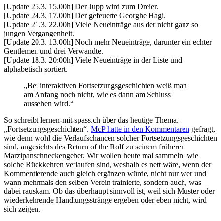
[Update 25.3. 15.00h] Der Jupp wird zum Dreier.
[Update 24.3. 17.00h] Der gefeuerte Georghe Hagi.
[Update 21.3. 22.00h] Viele Neueinträge aus der nicht ganz so
jungen Vergangenheit.
[Update 20.3. 13.00h] Noch mehr Neueinträge, darunter ein echter
Gentlemen und drei Verwandte.
[Update 18.3. 20:00h] Viele Neueinträge in der Liste und
alphabetisch sortiert.
„Bei interaktiven Fortsetzungsgeschichten weiß man
am Anfang noch nicht, wie es dann am Schluss
aussehen wird.“
So schreibt lernen-mit-spass.ch über das heutige Thema.
„Fortsetzungsgeschichten“.
McP hatte in den Kommentaren
gefragt,
wie denn wohl die Verlaufschancen solcher Fortsetzungsgeschichten
sind, angesichts des Return of the Rolf zu seinem früheren
Marzipanschneckengeber. Wir wollen heute mal sammeln, wie
solche Rückkehren verlaufen sind, weshalb es nett wäre, wenn der
Kommentierende auch gleich ergänzen würde, nicht nur wer und
wann mehrmals den selben Verein trainierte, sondern auch, was
dabei rauskam. Ob das überhaupt sinnvoll ist, weil sich Muster oder
wiederkehrende Handlungsstränge ergeben oder eben nicht, wird
sich zeigen.