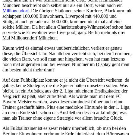
München beschreibt sich selbst nur als ein Dorf, wenn auch ein
Millionendorf
. Die übrigen Stationen seiner Karriere, Blackburn mit
schlappen 100.000 Einwohnern, Liverpool mit 440.000 und
Stuttgart auch gerade mal 600.000, kommen nicht mal auf eine
solche Million. Da hat allein Charlottenburg-Wilmersdorf schon fast
so viele wie Einwohner wie Liverpool, ganz Berlin mehr als drei
Mal Millionendorf München.
Kaum wird es einmal etwas unübersichtlicher, verliert er genau
diese, die Übersicht. Im Nachtleben versteht sich, bei den Terminen,
die vielen Bars, wo soll man nur hingehen, wen hat man letztens
noch mal angerufen und bei wessen Nummer im Display geht man
am besten nicht mehr dran?
Auf dem Fußballplatz konnte er ja nicht die Übersicht verlieren, da
gab es keine Strategie, die die Spieler hätten umsetzen sollen. Was
bleibt, ist ein Aufstieg aus der 2. Liga mit einem Erstligakader, der
Vergleich ist platt, aber zutreffend: Als würde man mit dem FC
Bayern Meister werden, was dieser zumindest früher auch ohne
Trainer geschafft hätte. Plus eine mediokre Hinrunde in der 1. Liga,
an deren Ende sich schon das Ausbleiben dessen ankündigte, was
man als Trainer ohne eigene Strategie vor allem braucht: Glück.
Als Fußballtrainer ist es zwar relativ unerheblich, ob man bei den
Berliner Einwohnern verbrannte Erde hinterlässt, dem Hörensagen