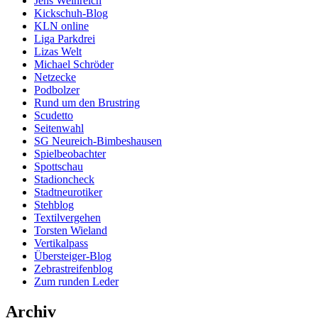
Jens Weinreich
Kickschuh-Blog
KLN online
Liga Parkdrei
Lizas Welt
Michael Schröder
Netzecke
Podbolzer
Rund um den Brustring
Scudetto
Seitenwahl
SG Neureich-Bimbeshausen
Spielbeobachter
Spottschau
Stadioncheck
Stadtneurotiker
Stehblog
Textilvergehen
Torsten Wieland
Vertikalpass
Übersteiger-Blog
Zebrastreifenblog
Zum runden Leder
Archiv