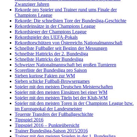
Zwanziger Jahren
Rekorde pro Spieler und Trainer rund ums Finale der
Champions League
Rekorde: Die schnellsten Tore der Bundesliga-Geschichte
Rekordeinsätze in der Champions League
Rekordsieger der Champions League
Rekordspieler des UEFA-Pokals
Rekordtorschützen von Österreichs Nationalmannschaft
Schnellste Fußballer seit Beginn der Messungen
Schnellste Hattricks der 2. Bundesliga
Schnellste Hattricks der Bundesliga
Schweizer Nationalmannschaft bei großen Turnieren
Scorerliste der Bundesliga pro Saison
Sieben kuriose Fakten zur WM
Sieben schicke Fußball-Browsergames
Spieler mit den meisten Deutschen Meisterschaften
Spieler mit den meisten Einsätzen bei einer WM
Spieler mit den meisten Titeln bei der Klub-WM
Spieler mit den meisten Toren in der Champions League bzw.
im Europapokal der Landesmeister
Teuerste Transfers der Fußballgeschichte
Tippspiel 2016
Tippspiel 2016 – Punkteübersicht
Trainer Bundesliga-Saison 2015/2016
Trainer mit den meisten Spielen in der 1. Bundesliga