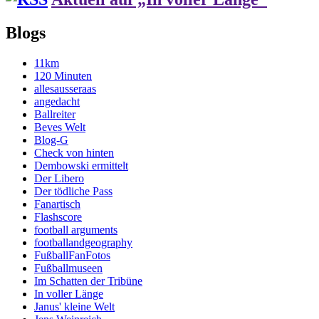
Blogs
11km
120 Minuten
allesausseraas
angedacht
Ballreiter
Beves Welt
Blog-G
Check von hinten
Dembowski ermittelt
Der Libero
Der tödliche Pass
Fanartisch
Flashscore
football arguments
footballandgeography
FußballFanFotos
Fußballmuseen
Im Schatten der Tribüne
In voller Länge
Janus' kleine Welt