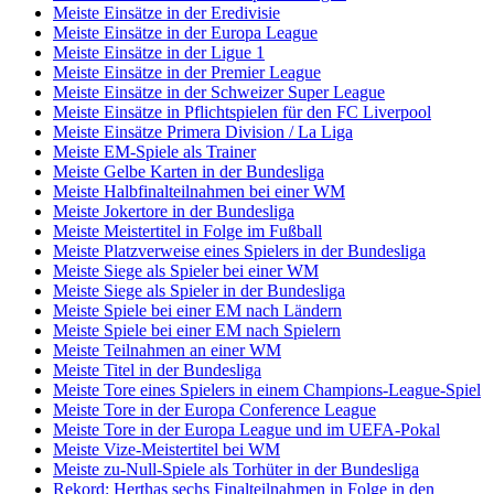
Meiste Einsätze in der Eredivisie
Meiste Einsätze in der Europa League
Meiste Einsätze in der Ligue 1
Meiste Einsätze in der Premier League
Meiste Einsätze in der Schweizer Super League
Meiste Einsätze in Pflichtspielen für den FC Liverpool
Meiste Einsätze Primera Division / La Liga
Meiste EM-Spiele als Trainer
Meiste Gelbe Karten in der Bundesliga
Meiste Halbfinalteilnahmen bei einer WM
Meiste Jokertore in der Bundesliga
Meiste Meistertitel in Folge im Fußball
Meiste Platzverweise eines Spielers in der Bundesliga
Meiste Siege als Spieler bei einer WM
Meiste Siege als Spieler in der Bundesliga
Meiste Spiele bei einer EM nach Ländern
Meiste Spiele bei einer EM nach Spielern
Meiste Teilnahmen an einer WM
Meiste Titel in der Bundesliga
Meiste Tore eines Spielers in einem Champions-League-Spiel
Meiste Tore in der Europa Conference League
Meiste Tore in der Europa League und im UEFA-Pokal
Meiste Vize-Meistertitel bei WM
Meiste zu-Null-Spiele als Torhüter in der Bundesliga
Rekord: Herthas sechs Finalteilnahmen in Folge in den