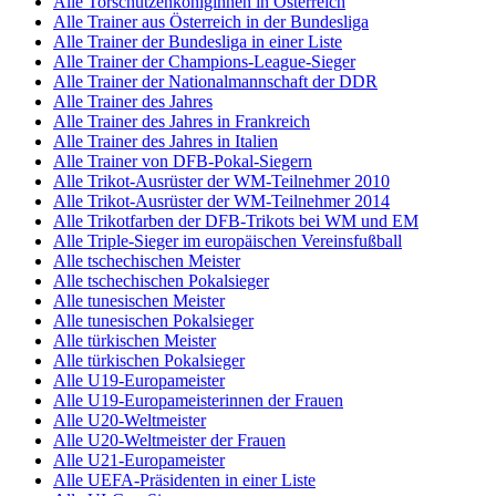
Alle Torschützenköniginnen in Österreich
Alle Trainer aus Österreich in der Bundesliga
Alle Trainer der Bundesliga in einer Liste
Alle Trainer der Champions-League-Sieger
Alle Trainer der Nationalmannschaft der DDR
Alle Trainer des Jahres
Alle Trainer des Jahres in Frankreich
Alle Trainer des Jahres in Italien
Alle Trainer von DFB-Pokal-Siegern
Alle Trikot-Ausrüster der WM-Teilnehmer 2010
Alle Trikot-Ausrüster der WM-Teilnehmer 2014
Alle Trikotfarben der DFB-Trikots bei WM und EM
Alle Triple-Sieger im europäischen Vereinsfußball
Alle tschechischen Meister
Alle tschechischen Pokalsieger
Alle tunesischen Meister
Alle tunesischen Pokalsieger
Alle türkischen Meister
Alle türkischen Pokalsieger
Alle U19-Europameister
Alle U19-Europameisterinnen der Frauen
Alle U20-Weltmeister
Alle U20-Weltmeister der Frauen
Alle U21-Europameister
Alle UEFA-Präsidenten in einer Liste