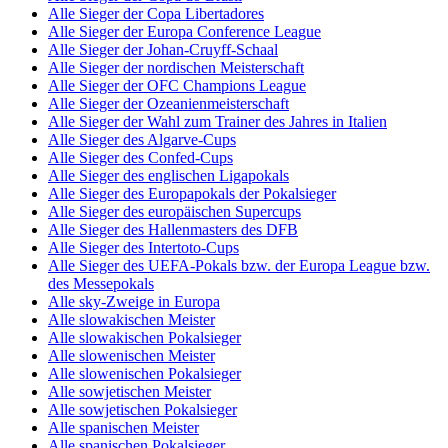
Alle Sieger der Copa Libertadores
Alle Sieger der Europa Conference League
Alle Sieger der Johan-Cruyff-Schaal
Alle Sieger der nordischen Meisterschaft
Alle Sieger der OFC Champions League
Alle Sieger der Ozeanienmeisterschaft
Alle Sieger der Wahl zum Trainer des Jahres in Italien
Alle Sieger des Algarve-Cups
Alle Sieger des Confed-Cups
Alle Sieger des englischen Ligapokals
Alle Sieger des Europapokals der Pokalsieger
Alle Sieger des europäischen Supercups
Alle Sieger des Hallenmasters des DFB
Alle Sieger des Intertoto-Cups
Alle Sieger des UEFA-Pokals bzw. der Europa League bzw.
des Messepokals
Alle sky-Zweige in Europa
Alle slowakischen Meister
Alle slowakischen Pokalsieger
Alle slowenischen Meister
Alle slowenischen Pokalsieger
Alle sowjetischen Meister
Alle sowjetischen Pokalsieger
Alle spanischen Meister
Alle spanischen Pokalsieger