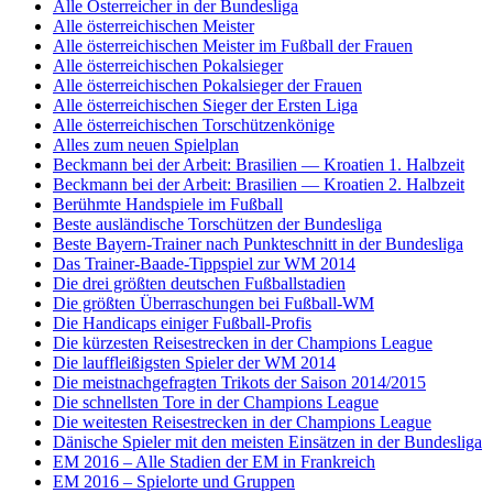
Alle Österreicher in der Bundesliga
Alle österreichischen Meister
Alle österreichischen Meister im Fußball der Frauen
Alle österreichischen Pokalsieger
Alle österreichischen Pokalsieger der Frauen
Alle österreichischen Sieger der Ersten Liga
Alle österreichischen Torschützenkönige
Alles zum neuen Spielplan
Beckmann bei der Arbeit: Brasilien — Kroatien 1. Halbzeit
Beckmann bei der Arbeit: Brasilien — Kroatien 2. Halbzeit
Berühmte Handspiele im Fußball
Beste ausländische Torschützen der Bundesliga
Beste Bayern-Trainer nach Punkteschnitt in der Bundesliga
Das Trainer-Baade-Tippspiel zur WM 2014
Die drei größten deutschen Fußballstadien
Die größten Überraschungen bei Fußball-WM
Die Handicaps einiger Fußball-Profis
Die kürzesten Reisestrecken in der Champions League
Die lauffleißigsten Spieler der WM 2014
Die meistnachgefragten Trikots der Saison 2014/2015
Die schnellsten Tore in der Champions League
Die weitesten Reisestrecken in der Champions League
Dänische Spieler mit den meisten Einsätzen in der Bundesliga
EM 2016 – Alle Stadien der EM in Frankreich
EM 2016 – Spielorte und Gruppen