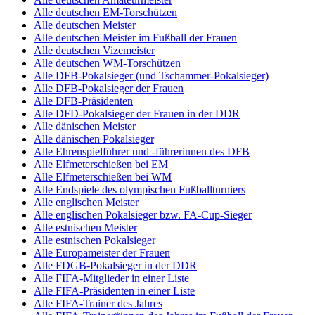
Alle deutschen EM-Torschützen
Alle deutschen Meister
Alle deutschen Meister im Fußball der Frauen
Alle deutschen Vizemeister
Alle deutschen WM-Torschützen
Alle DFB-Pokalsieger (und Tschammer-Pokalsieger)
Alle DFB-Pokalsieger der Frauen
Alle DFB-Präsidenten
Alle DFD-Pokalsieger der Frauen in der DDR
Alle dänischen Meister
Alle dänischen Pokalsieger
Alle Ehrenspielführer und -führerinnen des DFB
Alle Elfmeterschießen bei EM
Alle Elfmeterschießen bei WM
Alle Endspiele des olympischen Fußballturniers
Alle englischen Meister
Alle englischen Pokalsieger bzw. FA-Cup-Sieger
Alle estnischen Meister
Alle estnischen Pokalsieger
Alle Europameister der Frauen
Alle FDGB-Pokalsieger in der DDR
Alle FIFA-Mitglieder in einer Liste
Alle FIFA-Präsidenten in einer Liste
Alle FIFA-Trainer des Jahres