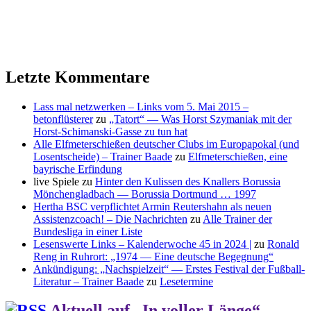
Letzte Kommentare
Lass mal netzwerken – Links vom 5. Mai 2015 –
betonflüsterer
zu
„Tatort“ — Was Horst Szymaniak mit der
Horst-Schimanski-Gasse zu tun hat
Alle Elfmeterschießen deutscher Clubs im Europapokal (und
Losentscheide) – Trainer Baade
zu
Elfmeterschießen, eine
bayrische Erfindung
live Spiele
zu
Hinter den Kulissen des Knallers Borussia
Mönchengladbach — Borussia Dortmund … 1997
Hertha BSC verpflichtet Armin Reutershahn als neuen
Assistenzcoach! – Die Nachrichten
zu
Alle Trainer der
Bundesliga in einer Liste
Lesenswerte Links – Kalenderwoche 45 in 2024 |
zu
Ronald
Reng in Ruhrort: „1974 — Eine deutsche Begegnung“
Ankündigung: „Nachspielzeit“ — Erstes Festival der Fußball-
Literatur – Trainer Baade
zu
Lesetermine
Aktuell auf „In voller Länge“