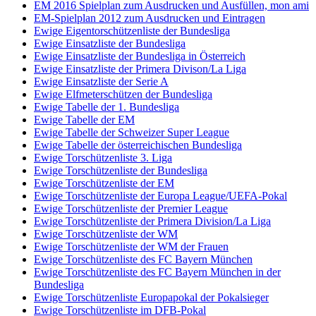
EM 2016 Spielplan zum Ausdrucken und Ausfüllen, mon ami
EM-Spielplan 2012 zum Ausdrucken und Eintragen
Ewige Eigentorschützenliste der Bundesliga
Ewige Einsatzliste der Bundesliga
Ewige Einsatzliste der Bundesliga in Österreich
Ewige Einsatzliste der Primera Divison/La Liga
Ewige Einsatzliste der Serie A
Ewige Elfmeterschützen der Bundesliga
Ewige Tabelle der 1. Bundesliga
Ewige Tabelle der EM
Ewige Tabelle der Schweizer Super League
Ewige Tabelle der österreichischen Bundesliga
Ewige Torschützenliste 3. Liga
Ewige Torschützenliste der Bundesliga
Ewige Torschützenliste der EM
Ewige Torschützenliste der Europa League/UEFA-Pokal
Ewige Torschützenliste der Premier League
Ewige Torschützenliste der Primera Division/La Liga
Ewige Torschützenliste der WM
Ewige Torschützenliste der WM der Frauen
Ewige Torschützenliste des FC Bayern München
Ewige Torschützenliste des FC Bayern München in der
Bundesliga
Ewige Torschützenliste Europapokal der Pokalsieger
Ewige Torschützenliste im DFB-Pokal