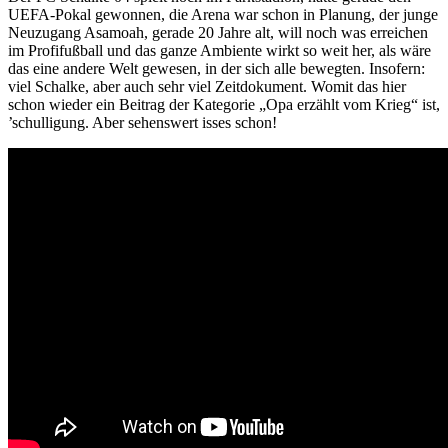
UEFA-Pokal gewonnen, die Arena war schon in Planung, der junge
Neuzugang Asamoah, gerade 20 Jahre alt, will noch was erreichen
im Profifußball und das ganze Ambiente wirkt so weit her, als wäre
das eine andere Welt gewesen, in der sich alle bewegten. Insofern:
viel Schalke, aber auch sehr viel Zeitdokument. Womit das hier
schon wieder ein Beitrag der Kategorie „Opa erzählt vom Krieg“ ist,
’schulligung. Aber sehenswert isses schon!