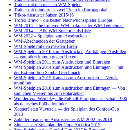
Trainer mit den meisten WM-Spielen
Trainer mit mindestens zwei Titeln im Europapokal
Trikot-Ausrüster Saison 2015/16
Trofeo Bravo – die besten Nachwuchsspieler Europas
WM 2014 – die früheren WM-Trikots aller WM-Teilnehmer
WM 2014 — Alle WM-Spielorte als Liste
WM 2022 – Spielplan zum Ausdrucken
WM-Abschneiden der Gastgeber
WM-Spiele mit den meisten Toren
WM-Spielplan 2010 zum Ausdrucken, Aufhängen, Ausfüllen
— garantiert immun gegen Hexerei
WM-Spielplan 2011 zum Ausdrucken und Eintragen
WM-Spielplan 2014 zum Ausdrucken und Eintragen — mit
der Extraportion Samba-Geschmack
WM-Spielplan 2015 Kanada zum Ausdrucken — Vers le
grand but
WM-Spielplan 2018 zum Ausdrucken und Eintragen — Von
südlichen Meeren bis zum Polargebiet
Wunder von Wembley: die Fußball-Europameisterschaft 1996
als deutsches Fußballwunder
Xequerê statt Vuvuzela — der Spielplan des Confed-Cup
2013
Zahl der Teams pro Ausrüster der WM 2002 bis 2018
Zincha – der Spielplan der Copa América 2015
Zum Spielplan des Confed-Cup 2017 in Russland