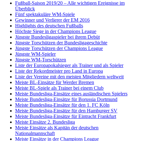
Fußball-Saison 2019/20 – Alle wichtigen Ereignisse im
Überblick
Fünf spektakuläre WM-Spiele
Gewinner und Verlierer der EM 2016
Highlights des deutschen Fußballs
Höchste Siege in der Champions League
Jüngste Bundesligaspieler bei ihrem Debüt
Jüngste Torschützen der Bundesligageschichte
Jüngste Torschützen der Champions League
Jüngste WM-Spieler
Jüngste WM-Torschützen
Liste der Europapokalsieger als Trainer und als Spieler
Liste der Rekordmeister pro Land in Europa
Liste der Vereine mit den meisten Mitgliedern weltweit
Meiste BL-Einsätze für Werder Bremen
Meiste BL-Spiele als Trainer bei einem Club
Meiste Bundesliga-Einsätze eines ausländischen Spielers
Meiste Bundesliga-Einsätze für Borussia Dortmund
Meiste Bundesliga-Einsätze für den 1. FC Köln
Meiste Bundesliga-Einsätze für den Hamburger SV
Meiste Bundesliga-Einsätze für Eintracht Frankfurt
Meiste Einsätze 2. Bundesliga
Meiste Einsätze als Kapitän der deutschen
Nationalmannschaft
Meiste Einsätze in der Champions League