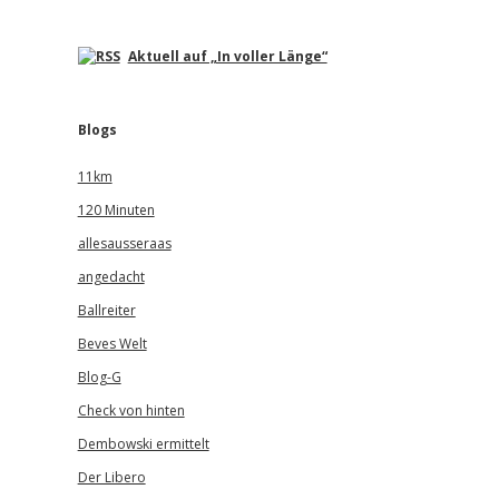
Aktuell auf „In voller Länge“
Blogs
11km
120 Minuten
allesausseraas
angedacht
Ballreiter
Beves Welt
Blog-G
Check von hinten
Dembowski ermittelt
Der Libero