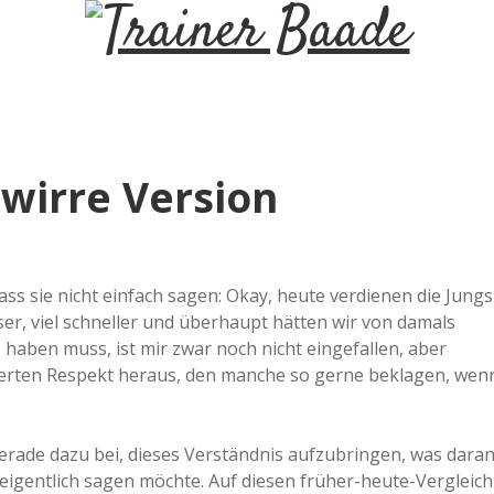
T
r
a
 wirre Version
i
n
ss sie nicht einfach sagen: Okay, heute verdienen die Jungs
ser, viel schneller und überhaupt hätten wir von damals
e
aben muss, ist mir zwar noch nicht eingefallen, aber
itierten Respekt heraus, den manche so gerne beklagen, wen
r
 gerade dazu bei, dieses Verständnis aufzubringen, was dara
B
r eigentlich sagen möchte. Auf diesen früher-heute-Vergleich