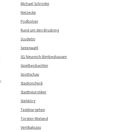
Michael Schröder
Netzecke
Podbolzer
Rund um den Brustring
Scudetto
Seitenwahl
SG Neureich-Bimbeshausen
t
Spielbeobachter
Spottschau
,
Stadioncheck
Stadtneurotiker
Stehblog
Textilvergehen
Torsten Wieland
Vertikalpass