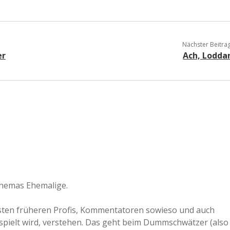
Nächster Beitra
er
Ach, Lodda
Themas Ehemalige.
meisten früheren Profis, Kommentatoren sowieso und auch
gespielt wird, verstehen. Das geht beim Dummschwätzer (also