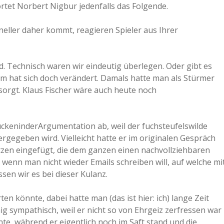
tet Norbert Nigbur jedenfalls das Folgende.
a
neller daher kommt, reagieren Spieler aus Ihrer
a
. Technisch waren wir eindeutig überlegen. Oder gibt es
d
m hat sich doch verändert. Damals hatte man als Stürmer
sorgt. Klaus Fischer wäre auch heute noch
e
ückeninderArgumentation ab, weil der fuchsteufelswilde
gegeben wird. Vielleicht hatte er im originalen Gespräch
tzen eingefügt, die dem ganzen einen nachvollziehbaren
t, wenn man nicht wieder Emails schreiben will, auf welche mi
sen wir es bei dieser Kulanz.
en könnte, dabei hatte man (das ist hier: ich) lange Zeit
g sympathisch, weil er nicht so von Ehrgeiz zerfressen war
chte, während er eigentlich noch im Saft stand und die