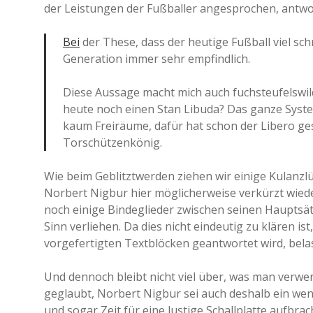
der Leistungen der Fußballer angesprochen, antwor
Bei
der These, dass der heutige Fußball viel sch
Generation immer sehr empfindlich.
Diese Aussage macht mich auch fuchsteufelswild
heute noch einen Stan Libuda? Das ganze Syste
kaum Freiräume, dafür hat schon der Libero ge
Torschützenkönig.
Wie beim Geblitztwerden ziehen wir einige Kulanzl
Norbert Nigbur hier möglicherweise verkürzt wieder
noch einige Bindeglieder zwischen seinen Hauptsä
Sinn verliehen. Da dies nicht eindeutig zu klären is
vorgefertigten Textblöcken geantwortet wird, belas
Und dennoch bleibt nicht viel über, was man verwert
geglaubt, Norbert Nigbur sei auch deshalb ein weni
und sogar Zeit für eine lustige Schallplatte aufbra