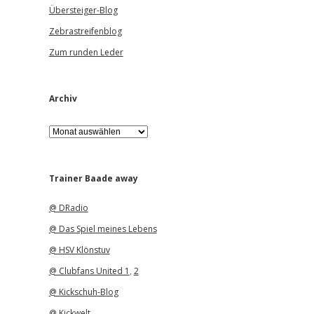
Übersteiger-Blog
Zebrastreifenblog
Zum runden Leder
Archiv
A
r
c
h
i
Trainer Baade away
v
@ DRadio
@ Das Spiel meines Lebens
@ HSV Klönstuv
@ Clubfans United 1
,
2
@ Kickschuh-Blog
@ Kickwelt