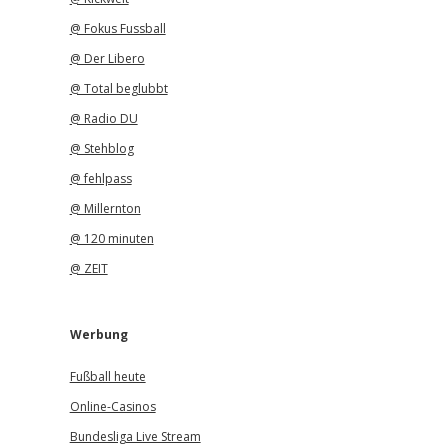
@ Fokus Fussball
@ Der Libero
@ Total beglubbt
@ Radio DU
@ Stehblog
@ fehlpass
@ Millernton
@ 120 minuten
@ ZEIT
Werbung
Fußball heute
Online-Casinos
Bundesliga Live Stream