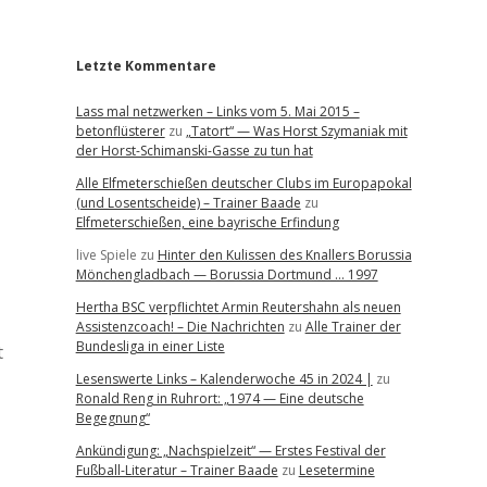
r
Letzte Kommentare
Lass mal netzwerken – Links vom 5. Mai 2015 –
betonflüsterer
zu
„Tatort“ — Was Horst Szymaniak mit
der Horst-Schimanski-Gasse zu tun hat
Alle Elfmeterschießen deutscher Clubs im Europapokal
(und Losentscheide) – Trainer Baade
zu
Elfmeterschießen, eine bayrische Erfindung
live Spiele
zu
Hinter den Kulissen des Knallers Borussia
Mönchengladbach — Borussia Dortmund … 1997
Hertha BSC verpflichtet Armin Reutershahn als neuen
Assistenzcoach! – Die Nachrichten
zu
Alle Trainer der
Bundesliga in einer Liste
t
Lesenswerte Links – Kalenderwoche 45 in 2024 |
zu
Ronald Reng in Ruhrort: „1974 — Eine deutsche
Begegnung“
Ankündigung: „Nachspielzeit“ — Erstes Festival der
Fußball-Literatur – Trainer Baade
zu
Lesetermine