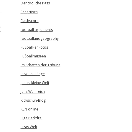
Der tödliche Pass
Fanartisch
Flashscore
g
football arguments
r
footballandgeography
FußballFanFotos
Fußballmuseen
Im Schatten der Tribüne
In voller Länge
Janus' kleine Welt
Jens Weinreich
Kickschuh-Blog
KLN online
Liga Parkdrei
Lizas Welt