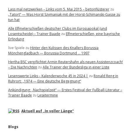
Lass mal netzwerken – Links vom 5. Mai 2015 – betonflüsterer
zu
„Tatort“ — Was Horst Szymaniak mit der Horst-Schimanski-Gasse zu
tun hat
Alle Elfmeterschießen deutscher Clubs im Europapokal (und
Losentscheide) – Trainer Baade
zu
Elfmeterschießen, eine bayrische
Erfindung
live Spiele
zu
Hinter den Kulissen des Knallers Borussia
Mönchengladbach — Borussia Dortmund … 1997
Hertha BSC verpflichtet Armin Reutershahn als neuen Assistenzcoach!
– Die Nachrichten
zu
Alle Trainer der Bundesliga in einer Liste
Lesenswerte Links – Kalenderwoche 45 in 2024 |
zu
Ronald Reng in
Ruhrort: „1974 — Eine deutsche Begegnung“
Ankündigung: „Nachspielzeit“ — Erstes Festival der Fußball-Literatur –
Trainer Baade
zu
Lesetermine
Aktuell auf „In voller Länge“
Blogs