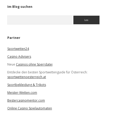
Im Blog suchen
S
u
c
h
e
Partner
n
Sportwetten24
Casino Advisers
Neue
Casinos ohne Sperrdatei
Entdecke den besten Sportwettenguide für Österreich:
sportwettenoesterreich.at
Sportbekleidung & Trikots
Meister-Wetten.com
Bestercasinomentor.com
Online Casino Spielautomaten