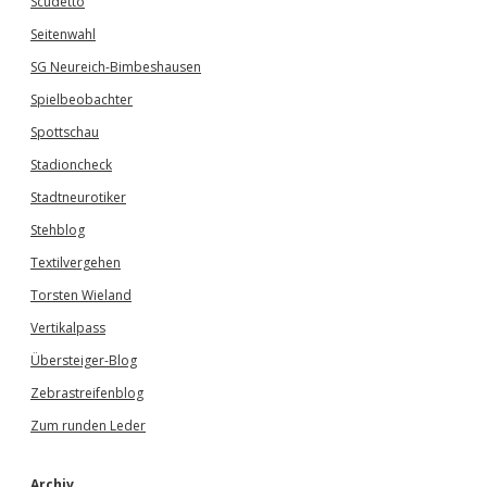
Scudetto
Seitenwahl
SG Neureich-Bimbeshausen
Spielbeobachter
Spottschau
Stadioncheck
Stadtneurotiker
Stehblog
Textilvergehen
Torsten Wieland
Vertikalpass
Übersteiger-Blog
Zebrastreifenblog
Zum runden Leder
Archiv