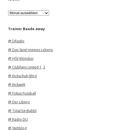
A
r
c
h
Trainer Baade away
i
v
@ DRadio
@ Das Spiel meines Lebens
@ HSV Klönstuv
@ Clubfans United 1
,
2
@ Kickschuh-Blog
@ Kickwelt
@ Fokus Fussball
@ Der Libero
@ Total beglubbt
@ Radio DU
@ Stehblog