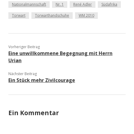
Nationalmannschaft
Nr. 1
René Adler
Südafrika
Torwart
Torwarthandschuhe
WM 2010
Vorheriger Beitrag
Eine unwillkommene Begegnung mit Herrn
Urian
Nächster Beitrag
Ein Stück mehr Zivilcourage
Ein Kommentar