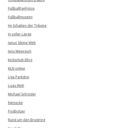
FußballFanFotos
Fußballmuseen
Im Schatten der Tribüne
In voller Länge
Janus' kleine Welt
Jens Weinreich
Kickschuh-Blog
KLN online
Liga Parkdrei
Lizas Welt
Michael Schröder
Netzecke
Podbolzer
Rund um den Brustring