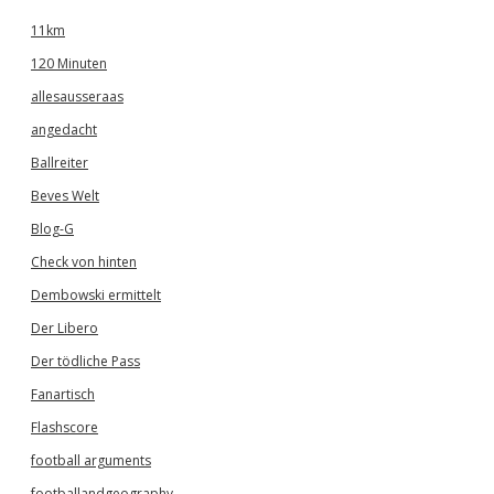
11km
120 Minuten
allesausseraas
angedacht
Ballreiter
Beves Welt
Blog-G
Check von hinten
Dembowski ermittelt
Der Libero
Der tödliche Pass
Fanartisch
Flashscore
football arguments
footballandgeography