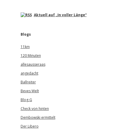
Aktuell auf „In voller Länge“
Blogs
11km
120 Minuten
allesausseraas
angedacht
Ballreiter
Beves Welt
Blog-G
Check von hinten
Dembowski ermittelt
Der Libero