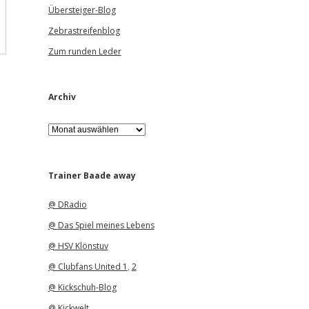
Übersteiger-Blog
Zebrastreifenblog
Zum runden Leder
Archiv
A
r
c
h
i
Trainer Baade away
v
@ DRadio
@ Das Spiel meines Lebens
@ HSV Klönstuv
@ Clubfans United 1
,
2
@ Kickschuh-Blog
@ Kickwelt