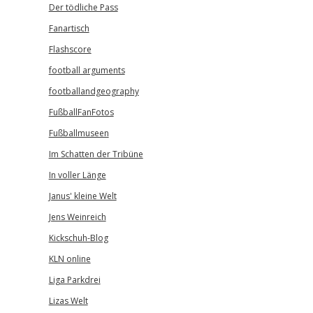
Der tödliche Pass
Fanartisch
Flashscore
football arguments
footballandgeography
FußballFanFotos
Fußballmuseen
Im Schatten der Tribüne
In voller Länge
Janus' kleine Welt
Jens Weinreich
Kickschuh-Blog
KLN online
Liga Parkdrei
Lizas Welt