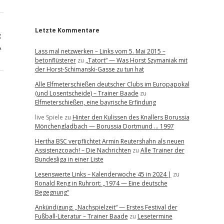
r
Letzte Kommentare
g
…
Lass mal netzwerken – Links vom 5. Mai 2015 –
betonflüsterer
zu
„Tatort“ — Was Horst Szymaniak mit
der Horst-Schimanski-Gasse zu tun hat
Alle Elfmeterschießen deutscher Clubs im Europapokal
(und Losentscheide) – Trainer Baade
zu
Elfmeterschießen, eine bayrische Erfindung
live Spiele
zu
Hinter den Kulissen des Knallers Borussia
Mönchengladbach — Borussia Dortmund … 1997
Hertha BSC verpflichtet Armin Reutershahn als neuen
Assistenzcoach! – Die Nachrichten
zu
Alle Trainer der
Bundesliga in einer Liste
Lesenswerte Links – Kalenderwoche 45 in 2024 |
zu
Ronald Reng in Ruhrort: „1974 — Eine deutsche
Begegnung“
Ankündigung: „Nachspielzeit“ — Erstes Festival der
Fußball-Literatur – Trainer Baade
zu
Lesetermine