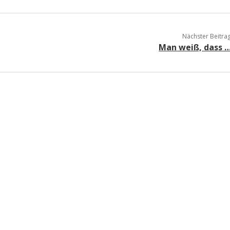
a
Nächster Beitra
a
Man weiß, dass 
d
e