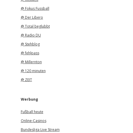
@ Fokus Fussball
@ Der Libero
@ Total beglubbt
@ Radio DU
@ Stehblog
@ fehlpass
@ Millernton
@ 120 minuten
@ ZEIT
Werbung
Fußball heute
Online-Casinos
Bundesliga Live Stream