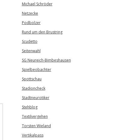
Michael Schröder
Netzecke
Podbolzer
Rund um den Brustring
Scudetto
Seitenwahl
SG Neureich-Bimbeshausen
Spielbeobachter
Spottschau
Stadioncheck
Stadtneurotiker
Stehblog
Textilvergehen
Torsten Wieland
Vertikalpass