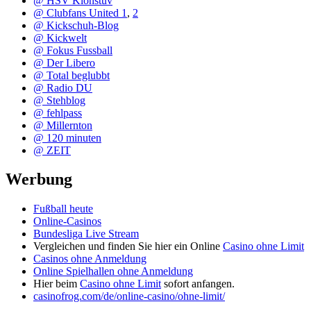
@ HSV Klönstuv
@ Clubfans United 1
,
2
@ Kickschuh-Blog
@ Kickwelt
@ Fokus Fussball
@ Der Libero
@ Total beglubbt
@ Radio DU
@ Stehblog
@ fehlpass
@ Millernton
@ 120 minuten
@ ZEIT
Werbung
Fußball heute
Online-Casinos
Bundesliga Live Stream
Vergleichen und finden Sie hier ein Online
Casino ohne Limit
Casinos ohne Anmeldung
Online Spielhallen ohne Anmeldung
Hier beim
Casino ohne Limit
sofort anfangen.
casinofrog.com/de/online-casino/ohne-limit/