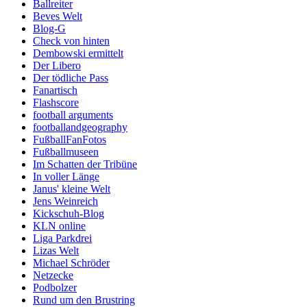
Ballreiter
Beves Welt
Blog-G
Check von hinten
Dembowski ermittelt
Der Libero
Der tödliche Pass
Fanartisch
Flashscore
football arguments
footballandgeography
FußballFanFotos
Fußballmuseen
Im Schatten der Tribüne
In voller Länge
Janus' kleine Welt
Jens Weinreich
Kickschuh-Blog
KLN online
Liga Parkdrei
Lizas Welt
Michael Schröder
Netzecke
Podbolzer
Rund um den Brustring