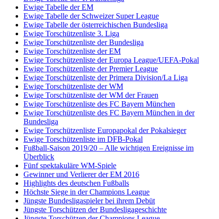
Ewige Tabelle der EM
Ewige Tabelle der Schweizer Super League
Ewige Tabelle der österreichischen Bundesliga
Ewige Torschützenliste 3. Liga
Ewige Torschützenliste der Bundesliga
Ewige Torschützenliste der EM
Ewige Torschützenliste der Europa League/UEFA-Pokal
Ewige Torschützenliste der Premier League
Ewige Torschützenliste der Primera Division/La Liga
Ewige Torschützenliste der WM
Ewige Torschützenliste der WM der Frauen
Ewige Torschützenliste des FC Bayern München
Ewige Torschützenliste des FC Bayern München in der
Bundesliga
Ewige Torschützenliste Europapokal der Pokalsieger
Ewige Torschützenliste im DFB-Pokal
Fußball-Saison 2019/20 – Alle wichtigen Ereignisse im
Überblick
Fünf spektakuläre WM-Spiele
Gewinner und Verlierer der EM 2016
Highlights des deutschen Fußballs
Höchste Siege in der Champions League
Jüngste Bundesligaspieler bei ihrem Debüt
Jüngste Torschützen der Bundesligageschichte
Jüngste Torschützen der Champions League