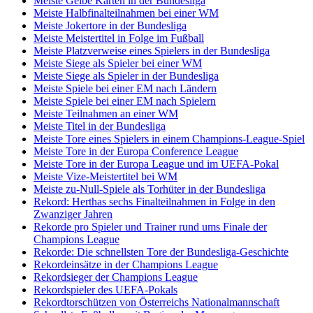
Meiste Gelbe Karten in der Bundesliga
Meiste Halbfinalteilnahmen bei einer WM
Meiste Jokertore in der Bundesliga
Meiste Meistertitel in Folge im Fußball
Meiste Platzverweise eines Spielers in der Bundesliga
Meiste Siege als Spieler bei einer WM
Meiste Siege als Spieler in der Bundesliga
Meiste Spiele bei einer EM nach Ländern
Meiste Spiele bei einer EM nach Spielern
Meiste Teilnahmen an einer WM
Meiste Titel in der Bundesliga
Meiste Tore eines Spielers in einem Champions-League-Spiel
Meiste Tore in der Europa Conference League
Meiste Tore in der Europa League und im UEFA-Pokal
Meiste Vize-Meistertitel bei WM
Meiste zu-Null-Spiele als Torhüter in der Bundesliga
Rekord: Herthas sechs Finalteilnahmen in Folge in den
Zwanziger Jahren
Rekorde pro Spieler und Trainer rund ums Finale der
Champions League
Rekorde: Die schnellsten Tore der Bundesliga-Geschichte
Rekordeinsätze in der Champions League
Rekordsieger der Champions League
Rekordspieler des UEFA-Pokals
Rekordtorschützen von Österreichs Nationalmannschaft