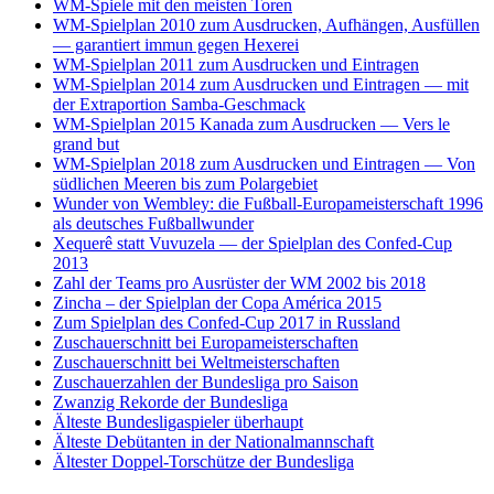
WM-Spiele mit den meisten Toren
WM-Spielplan 2010 zum Ausdrucken, Aufhängen, Ausfüllen
— garantiert immun gegen Hexerei
WM-Spielplan 2011 zum Ausdrucken und Eintragen
WM-Spielplan 2014 zum Ausdrucken und Eintragen — mit
der Extraportion Samba-Geschmack
WM-Spielplan 2015 Kanada zum Ausdrucken — Vers le
grand but
WM-Spielplan 2018 zum Ausdrucken und Eintragen — Von
südlichen Meeren bis zum Polargebiet
Wunder von Wembley: die Fußball-Europameisterschaft 1996
als deutsches Fußballwunder
Xequerê statt Vuvuzela — der Spielplan des Confed-Cup
2013
Zahl der Teams pro Ausrüster der WM 2002 bis 2018
Zincha – der Spielplan der Copa América 2015
Zum Spielplan des Confed-Cup 2017 in Russland
Zuschauerschnitt bei Europameisterschaften
Zuschauerschnitt bei Weltmeisterschaften
Zuschauerzahlen der Bundesliga pro Saison
Zwanzig Rekorde der Bundesliga
Älteste Bundesligaspieler überhaupt
Älteste Debütanten in der Nationalmannschaft
Ältester Doppel-Torschütze der Bundesliga