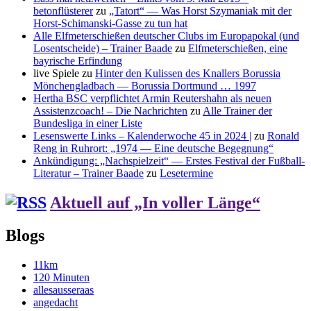
betonflüsterer
zu
„Tatort“ — Was Horst Szymaniak mit der
Horst-Schimanski-Gasse zu tun hat
Alle Elfmeterschießen deutscher Clubs im Europapokal (und
Losentscheide) – Trainer Baade
zu
Elfmeterschießen, eine
bayrische Erfindung
live Spiele
zu
Hinter den Kulissen des Knallers Borussia
Mönchengladbach — Borussia Dortmund … 1997
Hertha BSC verpflichtet Armin Reutershahn als neuen
Assistenzcoach! – Die Nachrichten
zu
Alle Trainer der
Bundesliga in einer Liste
Lesenswerte Links – Kalenderwoche 45 in 2024 |
zu
Ronald
Reng in Ruhrort: „1974 — Eine deutsche Begegnung“
Ankündigung: „Nachspielzeit“ — Erstes Festival der Fußball-
Literatur – Trainer Baade
zu
Lesetermine
Aktuell auf „In voller Länge“
Blogs
11km
120 Minuten
allesausseraas
angedacht