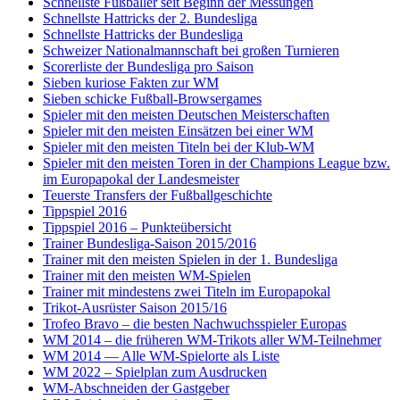
Schnellste Fußballer seit Beginn der Messungen
Schnellste Hattricks der 2. Bundesliga
Schnellste Hattricks der Bundesliga
Schweizer Nationalmannschaft bei großen Turnieren
Scorerliste der Bundesliga pro Saison
Sieben kuriose Fakten zur WM
Sieben schicke Fußball-Browsergames
Spieler mit den meisten Deutschen Meisterschaften
Spieler mit den meisten Einsätzen bei einer WM
Spieler mit den meisten Titeln bei der Klub-WM
Spieler mit den meisten Toren in der Champions League bzw.
im Europapokal der Landesmeister
Teuerste Transfers der Fußballgeschichte
Tippspiel 2016
Tippspiel 2016 – Punkteübersicht
Trainer Bundesliga-Saison 2015/2016
Trainer mit den meisten Spielen in der 1. Bundesliga
Trainer mit den meisten WM-Spielen
Trainer mit mindestens zwei Titeln im Europapokal
Trikot-Ausrüster Saison 2015/16
Trofeo Bravo – die besten Nachwuchsspieler Europas
WM 2014 – die früheren WM-Trikots aller WM-Teilnehmer
WM 2014 — Alle WM-Spielorte als Liste
WM 2022 – Spielplan zum Ausdrucken
WM-Abschneiden der Gastgeber