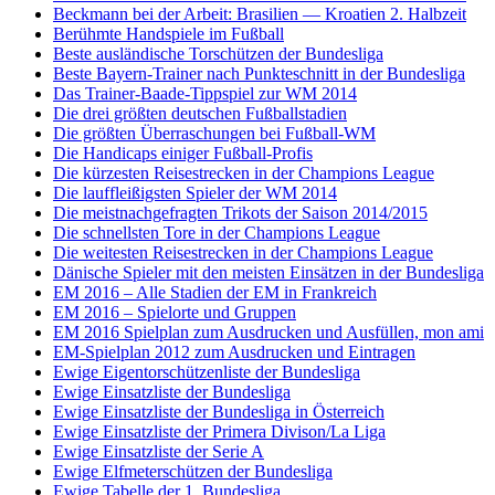
Beckmann bei der Arbeit: Brasilien — Kroatien 2. Halbzeit
Berühmte Handspiele im Fußball
Beste ausländische Torschützen der Bundesliga
Beste Bayern-Trainer nach Punkteschnitt in der Bundesliga
Das Trainer-Baade-Tippspiel zur WM 2014
Die drei größten deutschen Fußballstadien
Die größten Überraschungen bei Fußball-WM
Die Handicaps einiger Fußball-Profis
Die kürzesten Reisestrecken in der Champions League
Die lauffleißigsten Spieler der WM 2014
Die meistnachgefragten Trikots der Saison 2014/2015
Die schnellsten Tore in der Champions League
Die weitesten Reisestrecken in der Champions League
Dänische Spieler mit den meisten Einsätzen in der Bundesliga
EM 2016 – Alle Stadien der EM in Frankreich
EM 2016 – Spielorte und Gruppen
EM 2016 Spielplan zum Ausdrucken und Ausfüllen, mon ami
EM-Spielplan 2012 zum Ausdrucken und Eintragen
Ewige Eigentorschützenliste der Bundesliga
Ewige Einsatzliste der Bundesliga
Ewige Einsatzliste der Bundesliga in Österreich
Ewige Einsatzliste der Primera Divison/La Liga
Ewige Einsatzliste der Serie A
Ewige Elfmeterschützen der Bundesliga
Ewige Tabelle der 1. Bundesliga