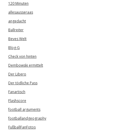
120 Minuten
allesausseraas
angedacht
Ballreiter
Beves Welt
Blog-G
Check von hinten
Dembowski ermittelt
Der Libero
Der tödliche Pass
Fanartisch
Flashscore
football arguments
footballandgeography
FußballFanFotos