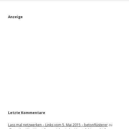
S
Anzeige
i
d
e
b
a
r
Letzte Kommentare
Lass mal netzwerken – Links vom 5. Mai 2015 – betonflüsterer
zu