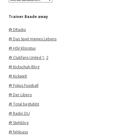
r
c
h
Trainer Baade away
i
v
@ DRadio
@ Das Spiel meines Lebens
@ HSV Klönstuv
@ Clubfans United 1
,
2
@ Kickschuh-Blog
@ Kickwelt
@ Fokus Fussball
@ Der Libero
@ Total beglubbt
@ Radio DU
@ Stehblog
@ fehlpass