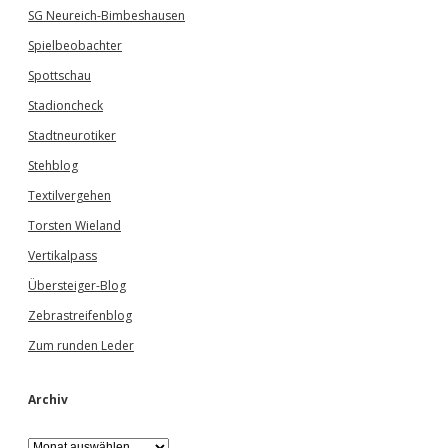
SG Neureich-Bimbeshausen
Spielbeobachter
Spottschau
Stadioncheck
Stadtneurotiker
Stehblog
Textilvergehen
Torsten Wieland
Vertikalpass
Übersteiger-Blog
Zebrastreifenblog
Zum runden Leder
Archiv
A