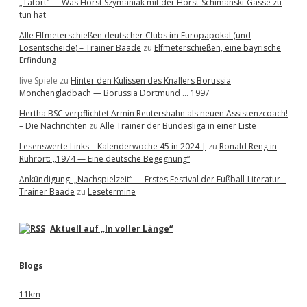
„Tatort“ — Was Horst Szymaniak mit der Horst-Schimanski-Gasse zu
tun hat
Alle Elfmeterschießen deutscher Clubs im Europapokal (und
Losentscheide) – Trainer Baade
zu
Elfmeterschießen, eine bayrische
Erfindung
live Spiele
zu
Hinter den Kulissen des Knallers Borussia
Mönchengladbach — Borussia Dortmund … 1997
Hertha BSC verpflichtet Armin Reutershahn als neuen Assistenzcoach!
– Die Nachrichten
zu
Alle Trainer der Bundesliga in einer Liste
Lesenswerte Links – Kalenderwoche 45 in 2024 |
zu
Ronald Reng in
Ruhrort: „1974 — Eine deutsche Begegnung“
Ankündigung: „Nachspielzeit“ — Erstes Festival der Fußball-Literatur –
Trainer Baade
zu
Lesetermine
Aktuell auf „In voller Länge“
Blogs
11km