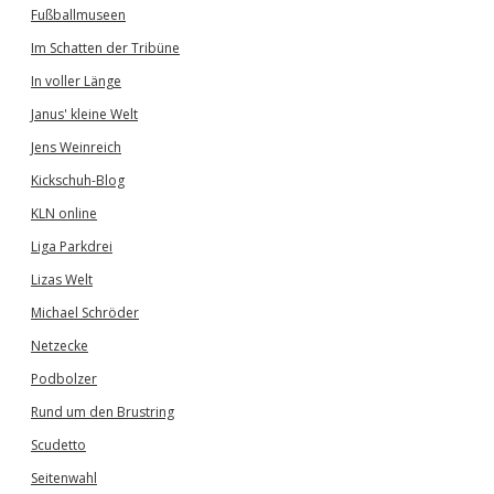
Fußballmuseen
Im Schatten der Tribüne
In voller Länge
Janus' kleine Welt
Jens Weinreich
Kickschuh-Blog
KLN online
Liga Parkdrei
Lizas Welt
Michael Schröder
Netzecke
Podbolzer
Rund um den Brustring
Scudetto
Seitenwahl