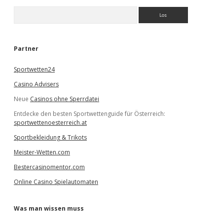
S
u
c
h
e
Partner
n
Sportwetten24
Casino Advisers
Neue
Casinos ohne Sperrdatei
Entdecke den besten Sportwettenguide für Österreich:
sportwettenoesterreich.at
Sportbekleidung & Trikots
Meister-Wetten.com
Bestercasinomentor.com
Online Casino Spielautomaten
Was man wissen muss