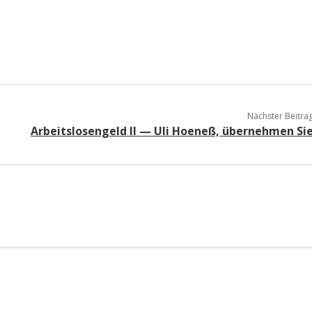
a
a
d
Nächster Beitra
Arbeitslosengeld II — Uli Hoeneß, übernehmen Si
e