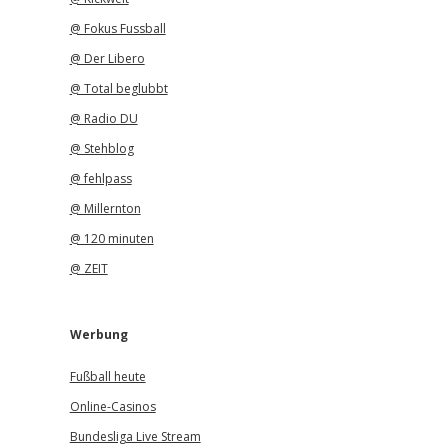
@ Fokus Fussball
@ Der Libero
@ Total beglubbt
@ Radio DU
@ Stehblog
@ fehlpass
@ Millernton
@ 120 minuten
@ ZEIT
Werbung
Fußball heute
Online-Casinos
Bundesliga Live Stream