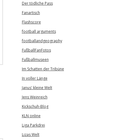
Der tödliche Pass
Fanartisch
Flashscore
football arguments
footballandgeography
FußballFanFotos
Fußballmuseen
Im Schatten der Tribüne
In voller Länge
Janus' kleine Welt
Jens Weinreich
Kickschuh-Blog
KLN online
Liga Parkdrei
Lizas Welt