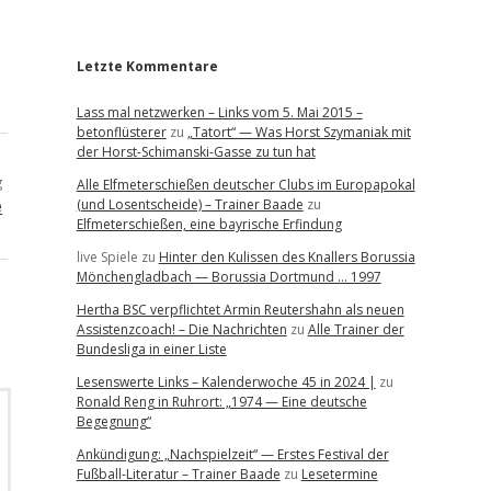
r
Letzte Kommentare
Lass mal netzwerken – Links vom 5. Mai 2015 –
betonflüsterer
zu
„Tatort“ — Was Horst Szymaniak mit
der Horst-Schimanski-Gasse zu tun hat
g
Alle Elfmeterschießen deutscher Clubs im Europapokal
e
(und Losentscheide) – Trainer Baade
zu
Elfmeterschießen, eine bayrische Erfindung
live Spiele
zu
Hinter den Kulissen des Knallers Borussia
Mönchengladbach — Borussia Dortmund … 1997
Hertha BSC verpflichtet Armin Reutershahn als neuen
Assistenzcoach! – Die Nachrichten
zu
Alle Trainer der
Bundesliga in einer Liste
Lesenswerte Links – Kalenderwoche 45 in 2024 |
zu
Ronald Reng in Ruhrort: „1974 — Eine deutsche
Begegnung“
Ankündigung: „Nachspielzeit“ — Erstes Festival der
Fußball-Literatur – Trainer Baade
zu
Lesetermine