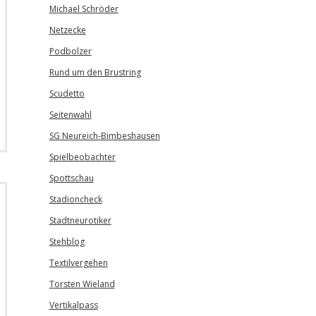
Michael Schröder
Netzecke
Podbolzer
Rund um den Brustring
Scudetto
Seitenwahl
SG Neureich-Bimbeshausen
Spielbeobachter
Spottschau
Stadioncheck
Stadtneurotiker
Stehblog
Textilvergehen
Torsten Wieland
Vertikalpass