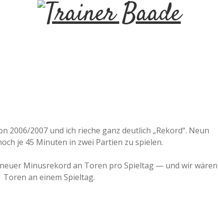
T
r
a
i
n
ison 2006/2007 und ich rieche ganz deutlich „Rekord“. Neun
noch je 45 Minuten in zwei Partien zu spielen.
e
as neuer Minusrekord an Toren pro Spieltag — und wir wären
r
11 Toren an einem Spieltag.
B