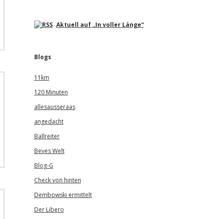
Aktuell auf „In voller Länge“
Blogs
11km
120 Minuten
allesausseraas
angedacht
Ballreiter
Beves Welt
Blog-G
Check von hinten
Dembowski ermittelt
Der Libero