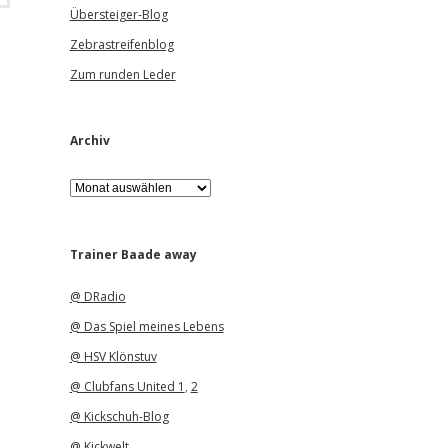
Übersteiger-Blog
Zebrastreifenblog
Zum runden Leder
Archiv
A
r
c
h
i
Trainer Baade away
v
@ DRadio
@ Das Spiel meines Lebens
@ HSV Klönstuv
@ Clubfans United 1
,
2
@ Kickschuh-Blog
@ Kickwelt