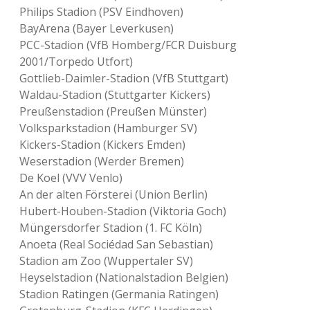
1
Philips Stadion (PSV Eindhoven)
.
BayArena (Bayer Leverkusen)
F
C
PCC-Stadion (VfB Homberg/FCR Duisburg
K
2001/Torpedo Utfort)
ö
Gottlieb-Daimler-Stadion (VfB Stuttgart)
l
n
Waldau-Stadion (Stuttgarter Kickers)
Preußenstadion (Preußen Münster)
Volksparkstadion (Hamburger SV)
Kickers-Stadion (Kickers Emden)
Weserstadion (Werder Bremen)
De Koel (VVV Venlo)
An der alten Försterei (Union Berlin)
Hubert-Houben-Stadion (Viktoria Goch)
Müngersdorfer Stadion (1. FC Köln)
Anoeta (Real Sociédad San Sebastian)
Stadion am Zoo (Wuppertaler SV)
Heyselstadion (Nationalstadion Belgien)
Stadion Ratingen (Germania Ratingen)