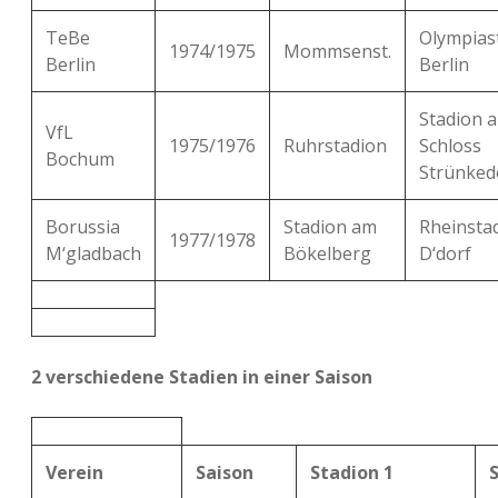
TeBe
Olympias
1974/1975
Mommsenst.
Berlin
Berlin
Stadion 
VfL
1975/1976
Ruhrstadion
Schloss
Bochum
Strünked
Borussia
Stadion am
Rheinsta
1977/1978
M‘gladbach
Bökelberg
D‘dorf
2 verschiedene Stadien in einer Saison
Verein
Saison
Stadion 1