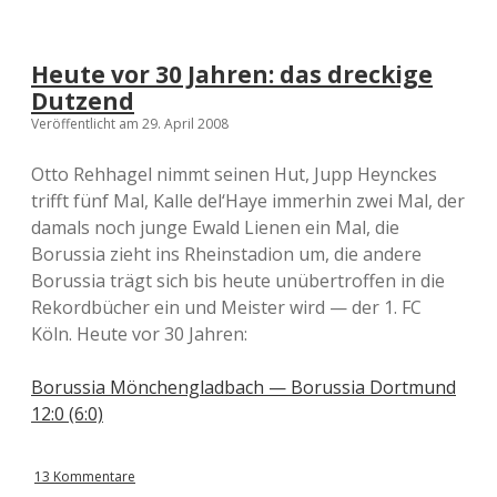
a
l
f
i
Heute vor 30 Jahren: das dreckige
n
Dutzend
a
l
Veröffentlicht am 29. April 2008
e
1
Otto Rehhagel nimmt seinen Hut, Jupp Heynckes
9
trifft fünf Mal, Kalle del‘Haye immerhin zwei Mal, der
7
3
damals noch junge Ewald Lienen ein Mal, die
i
Borussia zieht ins Rheinstadion um, die andere
n
Borussia trägt sich bis heute unübertroffen in die
v
o
Rekordbücher ein und Meister wird — der 1. FC
l
Köln. Heute vor 30 Jahren:
l
e
r
Borussia Mönchengladbach — Borussia Dortmund
L
12:0 (6:0)
ä
n
g
13 Kommentare
e