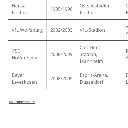
Hansa
Ostseestadion,
1995/1996
Rostock
Rostock
B
VfL Wolfsburg
2002/2003
VfL-Stadion
Carl-Benz-
TSG
2008/2009
Stadion,
Hoffenheim
Mannheim
Bayer
Esprit-Arena,
2008/2009
Leverkusen
Düsseldorf
60 Kommentare