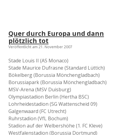
:
B
o
r
u
s
Quer durch Europa und dann
s
i
plötzlich tot
a
Veröffentlicht am 21. November 2007
M
ö
Stade Louis II (AS Monaco)
n
c
Stade Maurice Dufrasne (Standard Lüttich)
h
Bökelberg (Borussia Mönchengladbach)
e
Borussiapark (Borussia Mönchengladbach)
n
g
MSV-Arena (MSV Duisburg)
l
Olympiastadion Berlin (Hertha BSC)
a
Lohrheidestadion (SG Wattenscheid 09)
d
b
Galgenwaard (FC Utrecht)
a
Ruhrstadion (VfL Bochum)
c
Stadion auf der Welbershöhe (1. FC Kleve)
h
—
Westfalenstadion (Borussia Dortmund)