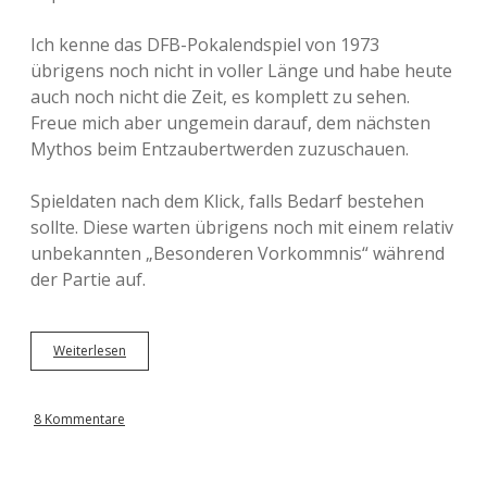
Ich kenne das DFB-Pokalendspiel von 1973
übrigens noch nicht in voller Länge und habe heute
auch noch nicht die Zeit, es komplett zu sehen.
Freue mich aber ungemein darauf, dem nächsten
Mythos beim Entzaubertwerden zuzuschauen.
Spieldaten nach dem Klick, falls Bedarf bestehen
sollte. Diese warten übrigens noch mit einem relativ
unbekannten „Besonderen Vorkommnis“ während
der Partie auf.
Weiterlesen
D
F
B
-
8 Kommentare
P
o
k