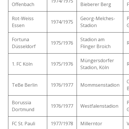
1974/1975
Offenbach
Bieberer Berg
F
Rot-Weiss
Georg-Melches-
P
1974/1975
Essen
Stadion
Fortuna
Stadion am
1975/1976
Düsseldorf
Flinger Broich
Müngersdorfer
1. FC Köln
1975/1976
R
Stadion, Köln
TeBe Berlin
1976/1977
Mommsenstadion
B
Borussia
P
1976/1977
Westfalenstadion
Dortmund
FC St. Pauli
1977/1978
Millerntor