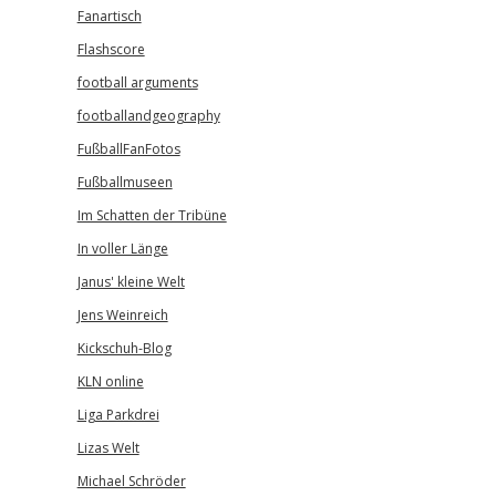
Fanartisch
Flashscore
football arguments
footballandgeography
FußballFanFotos
Fußballmuseen
Im Schatten der Tribüne
In voller Länge
Janus' kleine Welt
Jens Weinreich
Kickschuh-Blog
KLN online
Liga Parkdrei
Lizas Welt
Michael Schröder