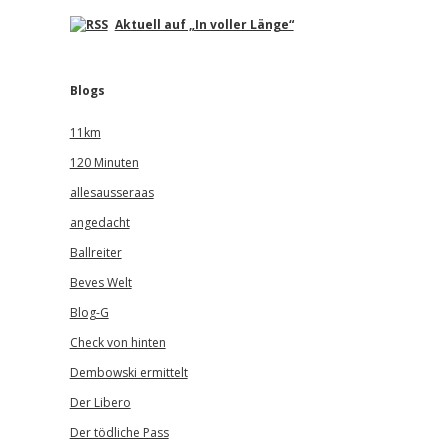
Aktuell auf „In voller Länge“
Blogs
11km
120 Minuten
allesausseraas
angedacht
Ballreiter
Beves Welt
Blog-G
Check von hinten
Dembowski ermittelt
Der Libero
Der tödliche Pass