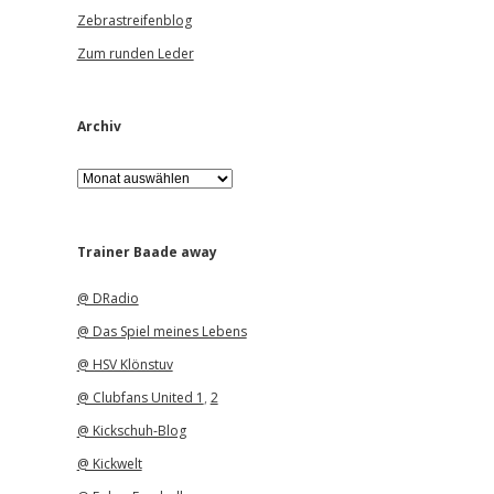
Zebrastreifenblog
Zum runden Leder
Archiv
A
r
c
h
i
Trainer Baade away
v
@ DRadio
@ Das Spiel meines Lebens
@ HSV Klönstuv
@ Clubfans United 1
,
2
@ Kickschuh-Blog
@ Kickwelt