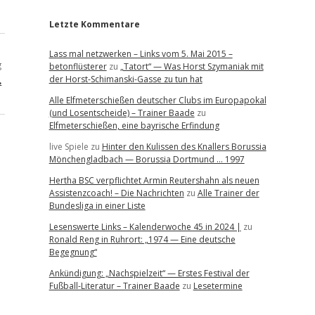
Letzte Kommentare
Lass mal netzwerken – Links vom 5. Mai 2015 –
g
betonflüsterer
zu
„Tatort“ — Was Horst Szymaniak mit
…
der Horst-Schimanski-Gasse zu tun hat
Alle Elfmeterschießen deutscher Clubs im Europapokal
(und Losentscheide) – Trainer Baade
zu
Elfmeterschießen, eine bayrische Erfindung
live Spiele
zu
Hinter den Kulissen des Knallers Borussia
Mönchengladbach — Borussia Dortmund … 1997
Hertha BSC verpflichtet Armin Reutershahn als neuen
Assistenzcoach! – Die Nachrichten
zu
Alle Trainer der
Bundesliga in einer Liste
Lesenswerte Links – Kalenderwoche 45 in 2024 |
zu
Ronald Reng in Ruhrort: „1974 — Eine deutsche
Begegnung“
Ankündigung: „Nachspielzeit“ — Erstes Festival der
Fußball-Literatur – Trainer Baade
zu
Lesetermine