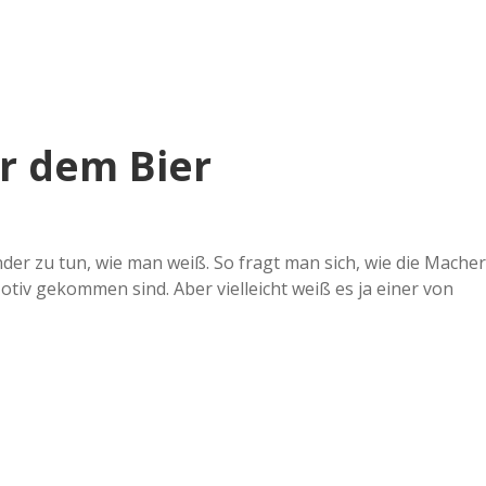
e
r
B
or dem Bier
a
a
der zu tun, wie man weiß. So fragt man sich, wie die Macher
tiv gekommen sind. Aber vielleicht weiß es ja einer von
d
e