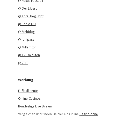
@ Fokus Fussball
@ Der Libero
@ Total beglubbt
@ Radio DU
@ Stehblog
@ fehlpass
@ Millernton
@ 120 minuten
@ ZEIT
Werbung
Fußball heute
Online-Casinos
Bundesliga Live Stream
Vergleichen und finden Sie hier ein Online
Casino ohne