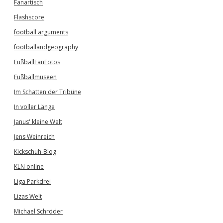
Fanartisch
Flashscore
football arguments
footballandgeography
FußballFanFotos
Fußballmuseen
Im Schatten der Tribüne
In voller Länge
Janus' kleine Welt
Jens Weinreich
Kickschuh-Blog
KLN online
Liga Parkdrei
Lizas Welt
Michael Schröder