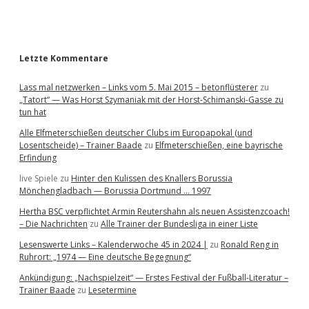
a
r
Letzte Kommentare
Lass mal netzwerken – Links vom 5. Mai 2015 – betonflüsterer
zu
„Tatort“ — Was Horst Szymaniak mit der Horst-Schimanski-Gasse zu
tun hat
Alle Elfmeterschießen deutscher Clubs im Europapokal (und
Losentscheide) – Trainer Baade
zu
Elfmeterschießen, eine bayrische
Erfindung
live Spiele
zu
Hinter den Kulissen des Knallers Borussia
Mönchengladbach — Borussia Dortmund … 1997
Hertha BSC verpflichtet Armin Reutershahn als neuen Assistenzcoach!
– Die Nachrichten
zu
Alle Trainer der Bundesliga in einer Liste
Lesenswerte Links – Kalenderwoche 45 in 2024 |
zu
Ronald Reng in
Ruhrort: „1974 — Eine deutsche Begegnung“
Ankündigung: „Nachspielzeit“ — Erstes Festival der Fußball-Literatur –
Trainer Baade
zu
Lesetermine