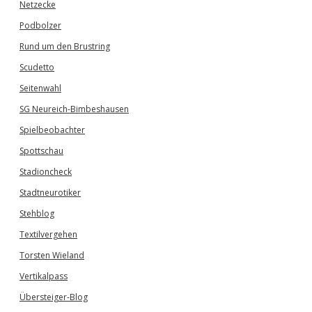
Netzecke
Podbolzer
Rund um den Brustring
Scudetto
Seitenwahl
SG Neureich-Bimbeshausen
Spielbeobachter
Spottschau
Stadioncheck
Stadtneurotiker
Stehblog
Textilvergehen
Torsten Wieland
Vertikalpass
Übersteiger-Blog