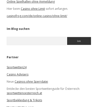
Online Spielhallen ohne Anmeldung
Hier beim
Casino ohne Limit
sofort anfangen.
casinofrog.com/de/online-casino/ohne-limit/
Im Blog suchen
S
u
c
h
e
Partner
n
Sportwetten24
Casino Advisers
Neue
Casinos ohne Sperrdatei
Entdecke den besten Sportwettenguide für Österreich:
sportwettenoesterreich.at
Sportbekleidung & Trikots