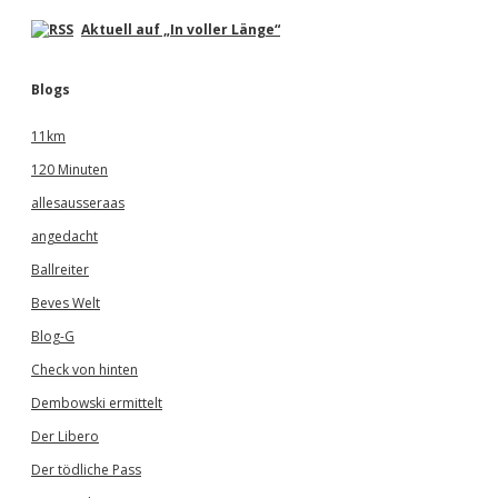
Aktuell auf „In voller Länge“
Blogs
11km
120 Minuten
allesausseraas
angedacht
Ballreiter
Beves Welt
Blog-G
Check von hinten
Dembowski ermittelt
Der Libero
Der tödliche Pass