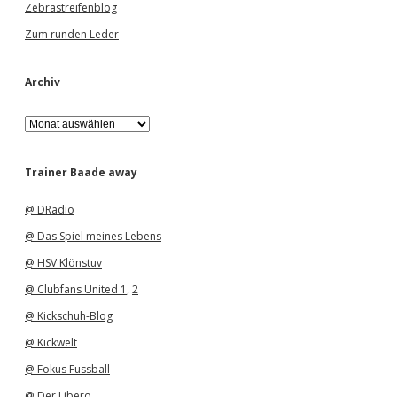
Zebrastreifenblog
Zum runden Leder
Archiv
A
r
c
h
Trainer Baade away
i
v
@ DRadio
@ Das Spiel meines Lebens
@ HSV Klönstuv
@ Clubfans United 1
,
2
@ Kickschuh-Blog
@ Kickwelt
@ Fokus Fussball
@ Der Libero