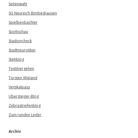
Seitenwahl
SG Neureich-Bimbeshausen
Spielbeobachter
Spottschau
Stadioncheck
Stadtneurotiker
Stehblog
Textilvergehen
Torsten Wieland
Vertikalpass
Übersteiger-Blog
Zebrastreifenblog
Zum runden Leder
Archiv