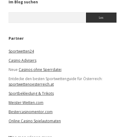
Im Blog suchen
S
u
c
h
e
Partner
n
Sportwetten24
Casino Advisers
Neue
Casinos ohne Sperrdatei
Entdecke den besten Sportwettenguide für Österreich:
sportwettenoesterreich.at
Sportbekleidung & Trikots
Meister-Wetten.com
Bestercasinomentor.com
Online Casino Spielautomaten