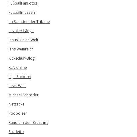
FußballFanFotos
Fußballmuseen
Im Schatten der Tribüne
In voller Länge
Janus' kleine Welt
Jens Weinreich
Kickschuh-Blog
KLN online
Liga Parkdrei
Lizas Welt
Michael Schröder
Netzecke
Podbolzer
Rund um den Brustring
Scudetto