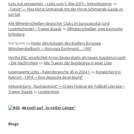
Lass mal netzwerken – Links vom 5. Mai 2015 – betonflüsterer
zu
„Tatort“ — Was Horst Szymaniak mit der Horst-Schimanski-Gasse zu
tun hat
Alle Elfmeterschießen deutscher Clubs im Europapokal (und
Losentscheide) – Trainer Baade
zu
Elfmeterschießen, eine bayrische
Erfindung
live Spiele
zu
Hinter den Kulissen des Knallers Borussia
Mönchengladbach — Borussia Dortmund … 1997
Hertha BSC verpflichtet Armin Reutershahn als neuen Assistenzcoach!
– Die Nachrichten
zu
Alle Trainer der Bundesliga in einer Liste
Lesenswerte Links – Kalenderwoche 45 in 2024 |
zu
Ronald Reng in
Ruhrort: „1974 — Eine deutsche Begegnung“
Ankündigung: „Nachspielzeit“ — Erstes Festival der Fußball-Literatur –
Trainer Baade
zu
Lesetermine
Aktuell auf „In voller Länge“
Blogs