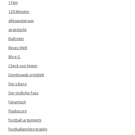
11km
120 Minuten
allesausseraas
angedacht
Ballreiter
Beves Welt
Blog-G
Check von hinten
Dembowski ermittelt
Der Libero
Der tödliche Pass
Fanartisch
Flashscore
football arguments
footballandgeography