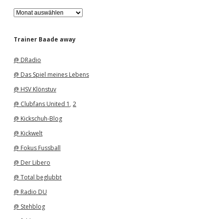
A
r
c
h
Trainer Baade away
i
v
@ DRadio
@ Das Spiel meines Lebens
@ HSV Klönstuv
@ Clubfans United 1
,
2
@ Kickschuh-Blog
@ Kickwelt
@ Fokus Fussball
@ Der Libero
@ Total beglubbt
@ Radio DU
@ Stehblog