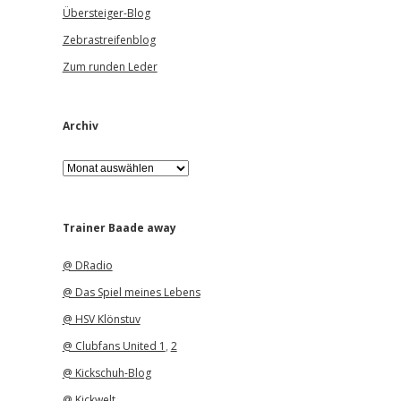
Übersteiger-Blog
Zebrastreifenblog
Zum runden Leder
Archiv
A
r
c
h
i
Trainer Baade away
v
@ DRadio
@ Das Spiel meines Lebens
@ HSV Klönstuv
@ Clubfans United 1
,
2
@ Kickschuh-Blog
@ Kickwelt