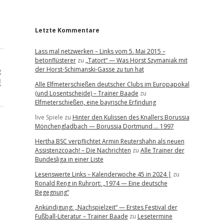
r
Letzte Kommentare
Lass mal netzwerken – Links vom 5. Mai 2015 –
betonflüsterer
zu
„Tatort“ — Was Horst Szymaniak mit
der Horst-Schimanski-Gasse zu tun hat
g
!
Alle Elfmeterschießen deutscher Clubs im Europapokal
(und Losentscheide) – Trainer Baade
zu
Elfmeterschießen, eine bayrische Erfindung
live Spiele
zu
Hinter den Kulissen des Knallers Borussia
Mönchengladbach — Borussia Dortmund … 1997
Hertha BSC verpflichtet Armin Reutershahn als neuen
Assistenzcoach! – Die Nachrichten
zu
Alle Trainer der
Bundesliga in einer Liste
Lesenswerte Links – Kalenderwoche 45 in 2024 |
zu
Ronald Reng in Ruhrort: „1974 — Eine deutsche
Begegnung“
Ankündigung: „Nachspielzeit“ — Erstes Festival der
Fußball-Literatur – Trainer Baade
zu
Lesetermine