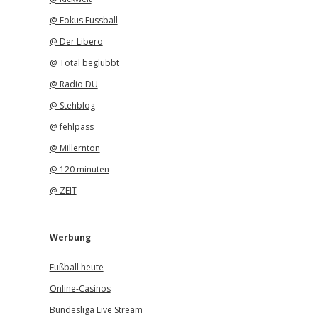
@ Fokus Fussball
@ Der Libero
@ Total beglubbt
@ Radio DU
@ Stehblog
@ fehlpass
@ Millernton
@ 120 minuten
@ ZEIT
Werbung
Fußball heute
Online-Casinos
Bundesliga Live Stream