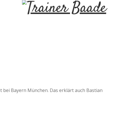
T
r
a
i
n
e
t bei Bayern München. Das erklärt auch Bastian
r
B