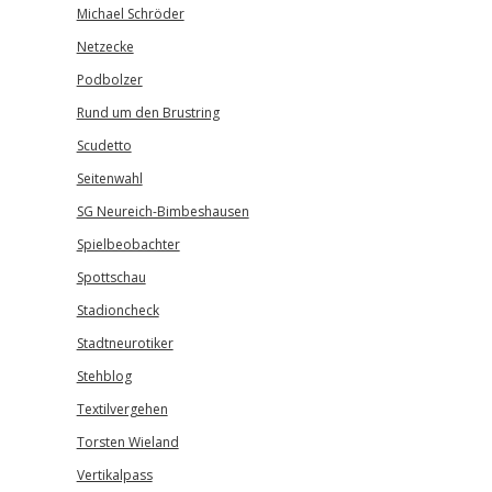
Michael Schröder
Netzecke
Podbolzer
Rund um den Brustring
Scudetto
Seitenwahl
SG Neureich-Bimbeshausen
Spielbeobachter
Spottschau
Stadioncheck
Stadtneurotiker
Stehblog
Textilvergehen
Torsten Wieland
Vertikalpass