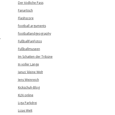
Der tödliche Pass
Fanartisch
Flashscore
football arguments
footballandgeography
,
FußballFanFotos
Fußballmuseen
Im Schatten der Tribüne
In voller Länge
Janus' kleine Welt
Jens Weinreich
Kickschuh-Blog
KLN online
Liga Parkdrei
Lizas Welt