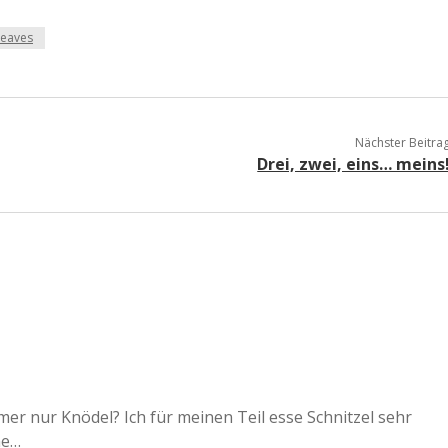
a
eaves
a
Nächster Beitra
d
Drei, zwei, eins… meins
e
mer nur Knödel? Ich für meinen Teil esse Schnitzel sehr
ne…