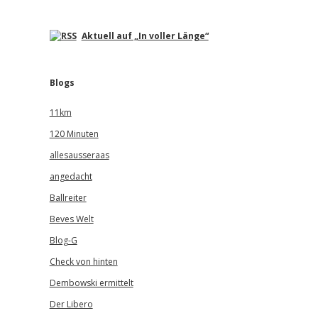
Aktuell auf „In voller Länge“
Blogs
11km
120 Minuten
allesausseraas
angedacht
Ballreiter
Beves Welt
Blog-G
Check von hinten
Dembowski ermittelt
Der Libero