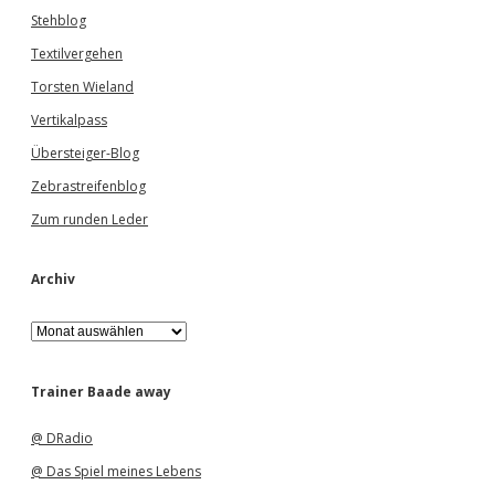
Stehblog
Textilvergehen
Torsten Wieland
Vertikalpass
Übersteiger-Blog
Zebrastreifenblog
Zum runden Leder
Archiv
A
r
c
h
Trainer Baade away
i
v
@ DRadio
@ Das Spiel meines Lebens