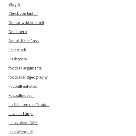
Blog-G
Check von hinten
Dembowski ermittelt
Der Libero
Der tödliche Pass
Fanartisch
Flashscore
football arguments
footballandgeography
FußballFanFotos
Fußballmuseen
Im Schatten der Tribüne
In voller Länge
Janus' kleine Welt
Jens Weinreich