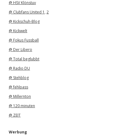
@ HSV Klönstuv
@ Clubfans United 1
,
2
@ Kickschuh-Blog
@ Kickwelt
@ Fokus Fussball
@ Der Libero
@ Total beglubbt
@ Radio DU
@ Stehblog
@ fehlpass
@ Millernton
@ 120 minuten
@ ZEIT
Werbung