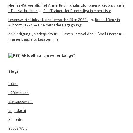
Hertha BSC verpflichtet Armin Reutershahn als neuen Assistenzcoach!
– Die Nachrichten
zu
Alle Trainer der Bundesliga in einer Liste
Lesenswerte Links – Kalenderwoche 45 in 2024 |
zu
Ronald Reng in
Ruhrort: „1974 — Eine deutsche Begegnung“
Ankündigung: „Nachspielzeit“ — Erstes Festival der Fußball-Literatur –
Trainer Baade
zu
Lesetermine
Aktuell auf „In voller Länge“
Blogs
11km
120 Minuten
allesausseraas
angedacht
Ballreiter
Beves Welt