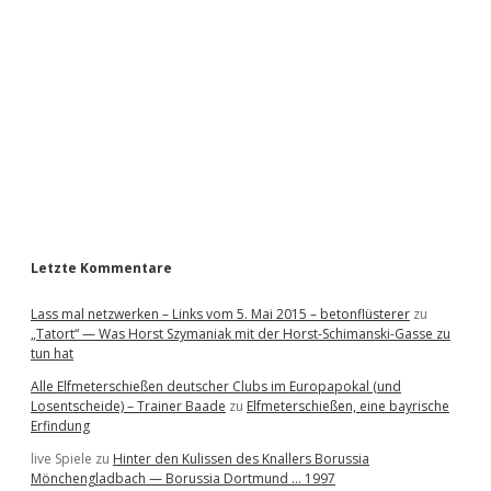
d
e
b
a
r
Letzte Kommentare
Lass mal netzwerken – Links vom 5. Mai 2015 – betonflüsterer
zu
„Tatort“ — Was Horst Szymaniak mit der Horst-Schimanski-Gasse zu
tun hat
Alle Elfmeterschießen deutscher Clubs im Europapokal (und
Losentscheide) – Trainer Baade
zu
Elfmeterschießen, eine bayrische
Erfindung
live Spiele
zu
Hinter den Kulissen des Knallers Borussia
Mönchengladbach — Borussia Dortmund … 1997