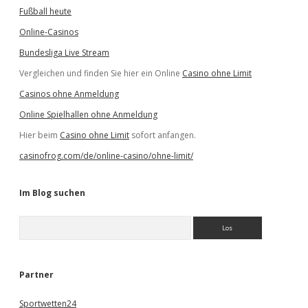
Fußball heute
Online-Casinos
Bundesliga Live Stream
Vergleichen und finden Sie hier ein Online
Casino ohne Limit
Casinos ohne Anmeldung
Online Spielhallen ohne Anmeldung
Hier beim
Casino ohne Limit
sofort anfangen.
casinofrog.com/de/online-casino/ohne-limit/
Im Blog suchen
S
u
c
h
e
Partner
n
Sportwetten24