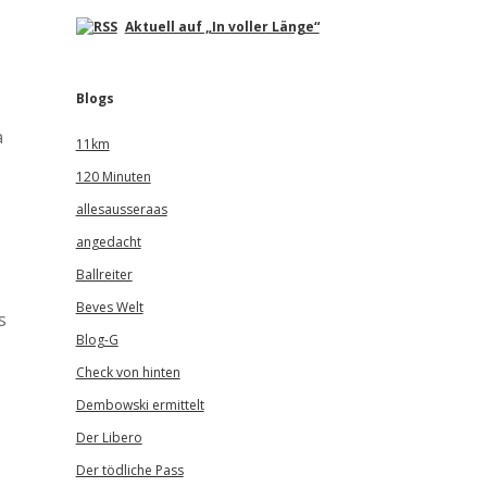
Aktuell auf „In voller Länge“
Blogs
a
11km
120 Minuten
allesausseraas
angedacht
Ballreiter
Beves Welt
s
Blog-G
Check von hinten
Dembowski ermittelt
Der Libero
Der tödliche Pass