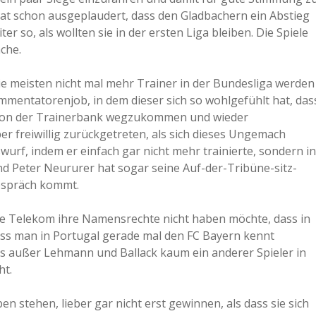
hat schon ausgeplaudert, dass den Gladbachern ein Abstieg
r so, als wollten sie in der ersten Liga bleiben. Die Spiele
che.
die meisten nicht mal mehr Trainer in der Bundesliga werden
mmentatorenjob, in dem dieser sich so wohlgefühlt hat, das
ch von der Trainerbank wegzukommen und wieder
r freiwillig zurückgetreten, als sich dieses Ungemach
urf, indem er einfach gar nicht mehr trainierte, sondern in
d Peter Neururer hat sogar seine Auf-der-Tribüne-sitz-
Gespräch kommt.
die Telekom ihre Namensrechte nicht haben möchte, dass in
dass man in Portugal gerade mal den FC Bayern kennt
ss außer Lehmann und Ballack kaum ein anderer Spieler in
ht.
ben stehen, lieber gar nicht erst gewinnen, als dass sie sich