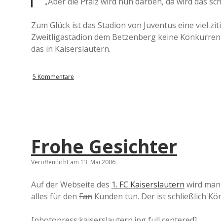
„Aber die Pfalz wird nun darben, da wird das sc
Zum Glück ist das Stadion von Juventus eine viel zi
Zweitligastadion dem Betzenberg keine Konkurrenz. 
das in Kaiserslautern.
5 Kommentare
Frohe Gesichter
Veröffentlicht am 13. Mai 2006
Auf der Webseite des
1. FC Kaiserslautern
wird man 
alles für den
Fan
Kunden tun. Der ist schließlich Kön
[photopress:kaiserslautern.jpg,full,centered]