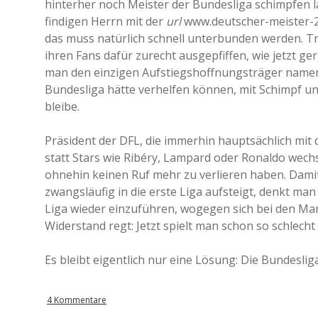
hinterher noch Meister der Bundesliga schimpfen 
findigen Herrn mit der
url
www.deutscher-meister-20
das muss natürlich schnell unterbunden werden. T
ihren Fans dafür zurecht ausgepfiffen, wie jetzt g
man den einzigen Aufstiegshoffnungsträger namens
Bundesliga hätte verhelfen können, mit Schimpf und
bleibe.
Präsident der DFL, die immerhin hauptsächlich mit d
statt Stars wie Ribéry, Lampard oder Ronaldo wech
ohnehin keinen Ruf mehr zu verlieren haben. Damit 
zwangsläufig in die erste Liga aufsteigt, denkt ma
Liga wieder einzuführen, wogegen sich bei den Man
Widerstand regt: Jetzt spielt man schon so schlech
Es bleibt eigentlich nur eine Lösung: Die Bundesliga
4 Kommentare