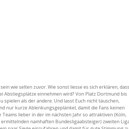
e
r
B
a
a
d
ein wie selten zuvor. Wie sonst liesse es sich erklären, das
rei Abstiegsplätze einnehmen wird? Von Platz Dortmund bis
e
zu spielen als der andere. Und lasst Euch nicht täuschen,
d nur kurze Ablenkungsgeplänkel, damit die Fans keinen
e Teams lieber in der im nächsten Jahr so attraktiven (Köln,
zu ermittelnden namhaften Bundesligaabsteiger) zweiten Lig
d, ein paar Siege einzufahren und damit für gute Stimmung z