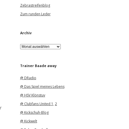
Zebrastreifenblog
Zum runden Leder
Archiv
A
r
c
h
i
Trainer Baade away
v
@ DRadio
@ Das Spiel meines Lebens
@ HSV Klönstuv
@ Clubfans United 1
,
2
r
@ Kickschuh-Blog
@ Kickwelt