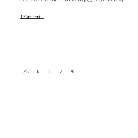
1 Kommentar
B
Zurück
1
2
3
e
i
t
r
a