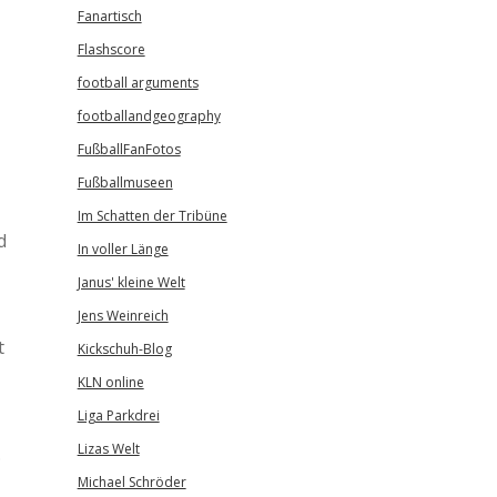
Fanartisch
Flashscore
football arguments
footballandgeography
FußballFanFotos
Fußballmuseen
Im Schatten der Tribüne
d
In voller Länge
Janus' kleine Welt
Jens Weinreich
t
Kickschuh-Blog
KLN online
Liga Parkdrei
Lizas Welt
.
Michael Schröder