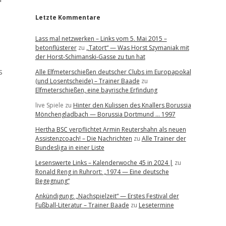
Letzte Kommentare
Lass mal netzwerken – Links vom 5. Mai 2015 –
betonflüsterer
zu
„Tatort“ — Was Horst Szymaniak mit
der Horst-Schimanski-Gasse zu tun hat
s
Alle Elfmeterschießen deutscher Clubs im Europapokal
(und Losentscheide) – Trainer Baade
zu
Elfmeterschießen, eine bayrische Erfindung
live Spiele
zu
Hinter den Kulissen des Knallers Borussia
Mönchengladbach — Borussia Dortmund … 1997
Hertha BSC verpflichtet Armin Reutershahn als neuen
Assistenzcoach! – Die Nachrichten
zu
Alle Trainer der
Bundesliga in einer Liste
Lesenswerte Links – Kalenderwoche 45 in 2024 |
zu
Ronald Reng in Ruhrort: „1974 — Eine deutsche
Begegnung“
Ankündigung: „Nachspielzeit“ — Erstes Festival der
Fußball-Literatur – Trainer Baade
zu
Lesetermine