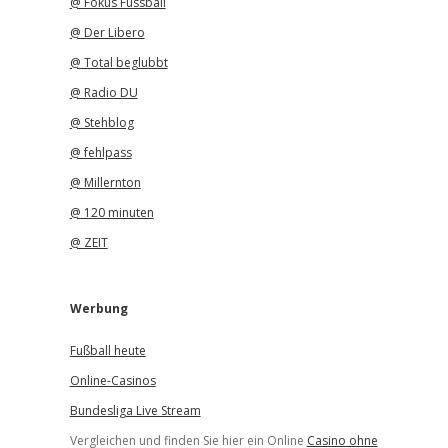
@ Fokus Fussball
@ Der Libero
@ Total beglubbt
@ Radio DU
@ Stehblog
@ fehlpass
@ Millernton
@ 120 minuten
@ ZEIT
Werbung
Fußball heute
Online-Casinos
Bundesliga Live Stream
Vergleichen und finden Sie hier ein Online
Casino ohne