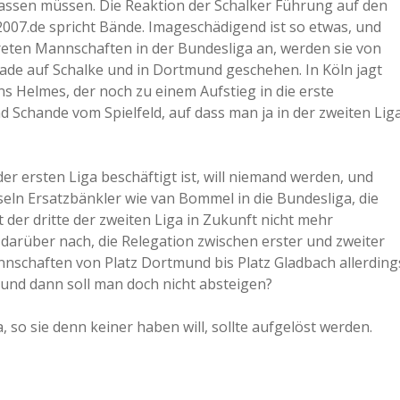
lassen müssen. Die Reaktion der Schalker Führung auf den
07.de spricht Bände. Imageschädigend ist so etwas, und
reten Mannschaften in der Bundesliga an, werden sie von
erade auf Schalke und in Dortmund geschehen. In Köln jagt
 Helmes, der noch zu einem Aufstieg in die erste
 Schande vom Spielfeld, auf dass man ja in der zweiten Lig
er ersten Liga beschäftigt ist, will niemand werden, und
seln Ersatzbänkler wie van Bommel in die Bundesliga, die
der dritte der zweiten Liga in Zukunft nicht mehr
n darüber nach, die Relegation zwischen erster und zweiter
nschaften von Platz Dortmund bis Platz Gladbach allerding
t und dann soll man doch nicht absteigen?
, so sie denn keiner haben will, sollte aufgelöst werden.