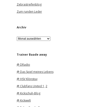
Zebrastreifenblog
Zum runden Leder
Archiv
A
r
c
h
i
Trainer Baade away
v
@ DRadio
@ Das Spiel meines Lebens
@ HSV Klönstuv
@ Clubfans United 1
,
2
@ Kickschuh-Blog
@ Kickwelt