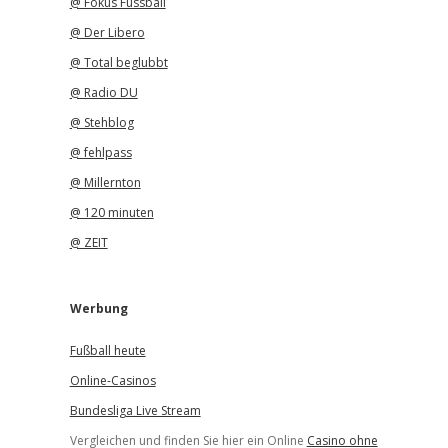
@ Fokus Fussball
@ Der Libero
@ Total beglubbt
@ Radio DU
@ Stehblog
@ fehlpass
@ Millernton
@ 120 minuten
@ ZEIT
Werbung
Fußball heute
Online-Casinos
Bundesliga Live Stream
Vergleichen und finden Sie hier ein Online
Casino ohne