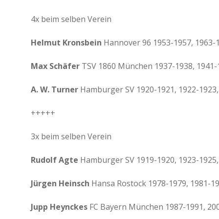
m
T
4x beim selben Verein
e
i
Helmut Kronsbein
Hannover 96 1953-1957, 1963-1
l
n
e
Max Schäfer
TSV 1860 München 1937-1938, 1941-1
h
m
e
A. W. Turner
Hamburger SV 1920-1921, 1922-1923,
r
a
+++++
u
s
d
3x beim selben Verein
e
m
s
Rudolf Agte
Hamburger SV 1919-1920, 1923-1925,
e
l
Jürgen Heinsch
Hansa Rostock 1978-1979, 1981-19
b
e
n
Jupp Heynckes
FC Bayern München 1987-1991, 200
L
a