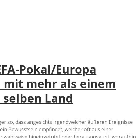
e
r
B
a
UEFA-Pokal/Europa
a
 mit mehr als einem
d
 selben Land
e
ger so, dass angesichts irgendwelcher äußeren Ereignisse
ein Bewusstsein empfindet, welcher oft aus einer
tter wahlweise hineingetutet oder herausposaunt, woraufhin