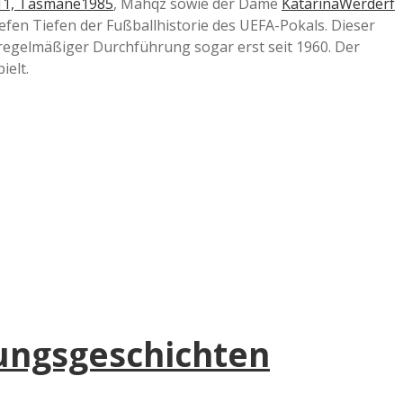
11,
Tasmane1985
, Mahqz sowie der Dame
KatarinaWerderf
tiefen Tiefen der Fußballhistorie des UEFA-Pokals. Dieser
t regelmäßiger Durchführung sogar erst seit 1960. Der
ielt.
zungsgeschichten