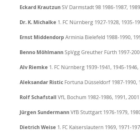
n
Eckard Krautzun
SV Darmstadt 98 1986-1987, 1989
d
Dr. K. Michalke
1. FC Nürnberg 1927-1928, 1935-19
Ernst Middendorp
Arminia Bielefeld 1988-1990, 19
Benno Möhlmann
SpVgg Greuther Fürth 1997-200
Alv Riemke
1. FC Nürnberg 1939-1941, 1945-1946,
Aleksandar Ristic
Fortuna Düsseldorf 1987-1990, 
Rolf Schafstall
VfL Bochum 1982-1986, 1991, 2001
Jürgen Sundermann
VfB Stuttgart 1976-1979, 198
Dietrich Weise
1. FC Kaiserslautern 1969, 1971-197