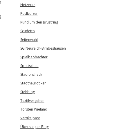
h
Netzecke
Podbolzer
g
Rund um den Brustring
Scudetto
Seitenwahl
SG Neureich-Bimbeshausen
Spielbeobachter
Spottschau
Stadioncheck
Stadtneurotiker
Stehblog
Textilvergehen
Torsten Wieland
Vertikalpass
Übersteiger-Blog