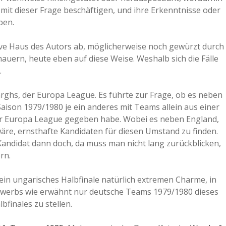
mit dieser Frage beschäftigen, und ihre Erkenntnisse oder
ben.
ktive Haus des Autors ab, möglicherweise noch gewürzt durch
uern, heute eben auf diese Weise. Weshalb sich die Fälle
.
ärghs, der Europa League. Es führte zur Frage, ob es neben
aison 1979/1980 je ein anderes mit Teams allein aus einer
der Europa League gegeben habe. Wobei es neben England,
wäre, ernsthafte Kandidaten für diesen Umstand zu finden.
r Kandidat dann doch, da muss man nicht lang zurückblicken,
rn.
rein ungarisches Halbfinale natürlich extremen Charme, in
bewerbs wie erwähnt nur deutsche Teams 1979/1980 dieses
bfinales zu stellen.