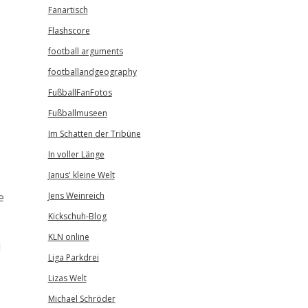
Fanartisch
Flashscore
football arguments
footballandgeography
FußballFanFotos
Fußballmuseen
Im Schatten der Tribüne
In voller Länge
Janus' kleine Welt
e
Jens Weinreich
Kickschuh-Blog
KLN online
d
Liga Parkdrei
Lizas Welt
Michael Schröder