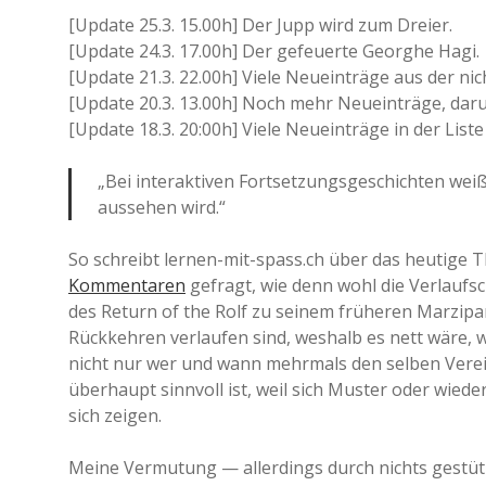
m
[Update 25.3. 15.00h] Der Jupp wird zum Dreier.
U
[Update 24.3. 17.00h] Der gefeuerte Georghe Hagi.
E
F
[Update 21.3. 22.00h] Viele Neueinträge aus der ni
A
[Update 20.3. 13.00h] Noch mehr Neueinträge, daru
-
[Update 18.3. 20:00h] Viele Neueinträge in der Liste
P
o
k
„Bei interaktiven Fortsetzungsgeschichten wei
a
aussehen wird.“
l
/
E
So schreibt lernen-mit-spass.ch über das heutige 
u
Kommentaren
gefragt, wie denn wohl die Verlaufs
r
o
des Return of the Rolf zu seinem früheren Marzip
p
Rückkehren verlaufen sind, weshalb es nett wäre,
a
nicht nur wer und wann mehrmals den selben Verein
L
e
überhaupt sinnvoll ist, weil sich Muster oder wie
a
sich zeigen.
g
u
e
Meine Vermutung — allerdings durch nichts gestütz
/