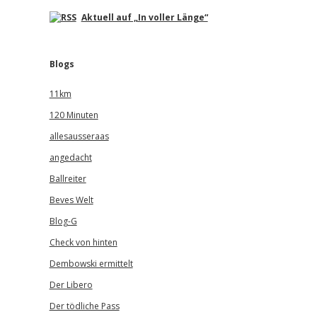
Aktuell auf „In voller Länge“
Blogs
11km
120 Minuten
allesausseraas
angedacht
Ballreiter
Beves Welt
Blog-G
Check von hinten
Dembowski ermittelt
Der Libero
Der tödliche Pass