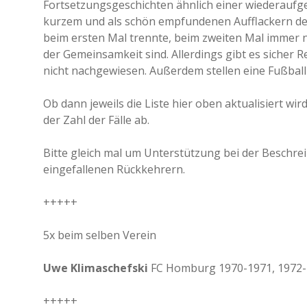
Fortsetzungsgeschichten ähnlich einer wiederauf
M
kurzem und als schön empfundenen Aufflackern der
e
s
beim ersten Mal trennte, beim zweiten Mal immer
s
der Gemeinsamkeit sind. Allerdings gibt es sicher 
e
nicht nachgewiesen. Außerdem stellen eine Fußbal
-
P
o
Ob dann jeweils die Liste hier oben aktualisiert w
k
der Zahl der Fälle ab.
a
l
m
Bitte gleich mal um Unterstützung bei der Beschrei
i
eingefallenen Rückkehrern.
t
m
e
+++++
h
r
a
5x beim selben Verein
l
s
Uwe Klimaschefski
FC Homburg 1970-1971, 1972-1
e
i
n
+++++
e