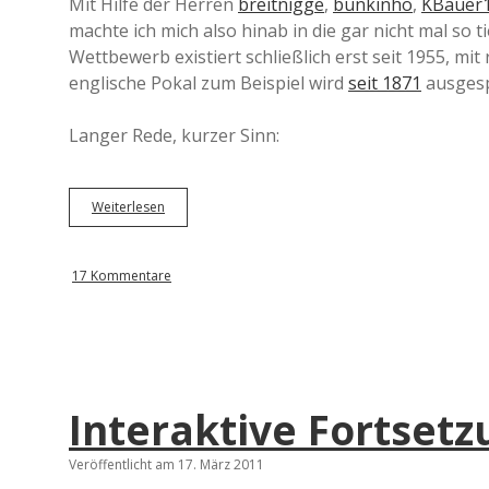
Mit Hilfe der Herren
breitnigge
,
bunkinho
,
KBauer
machte ich mich also hinab in die gar nicht mal so 
Wettbewerb existiert schließlich erst seit 1955, mi
englische Pokal zum Beispiel wird
seit 1871
ausgesp
Langer Rede, kurzer Sinn:
Weiterlesen
A
l
l
e
17 Kommentare
H
a
l
b
f
i
n
Interaktive Fortset
a
l
s
Veröffentlicht am 17. März 2011
i