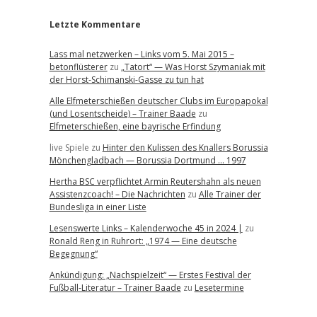
Letzte Kommentare
Lass mal netzwerken – Links vom 5. Mai 2015 –
betonflüsterer
zu
„Tatort“ — Was Horst Szymaniak mit
der Horst-Schimanski-Gasse zu tun hat
Alle Elfmeterschießen deutscher Clubs im Europapokal
(und Losentscheide) – Trainer Baade
zu
Elfmeterschießen, eine bayrische Erfindung
live Spiele
zu
Hinter den Kulissen des Knallers Borussia
Mönchengladbach — Borussia Dortmund … 1997
Hertha BSC verpflichtet Armin Reutershahn als neuen
Assistenzcoach! – Die Nachrichten
zu
Alle Trainer der
Bundesliga in einer Liste
Lesenswerte Links – Kalenderwoche 45 in 2024 |
zu
Ronald Reng in Ruhrort: „1974 — Eine deutsche
Begegnung“
Ankündigung: „Nachspielzeit“ — Erstes Festival der
Fußball-Literatur – Trainer Baade
zu
Lesetermine