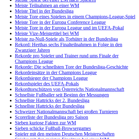
Meiste Teilnahmen an einer WM
Meiste Titel in der Bundesliga
Meiste Tore eines Spielers in einem Champions-League-Spiel
Meiste Tore in der Europa Conference League
Meiste Tore in der Europa League und im UEFA-Pokal
Meiste Vize-Meistertitel bei WM
Meiste zu-Null-Spiele als Torhüter in der Bundesliga
Rekord: Herthas sechs Finalteilnahmen in Folge in den
Zwanziger Jahren
Rekorde pro Spieler und Trainer rund ums Finale der
Champions League
Rekorde: Die schnellsten Tore der Bundesliga-Geschichte
Rekordeinsätze in der Champions League
Rekordsieger der Champions League
Rekordspieler des UEFA-Pokals
Rekordtorschützen von Österreichs Nationalmannschaft
Schnellste Fußballer seit Beginn der Messungen
Schnellste Hattricks der 2. Bundesliga
Schnellste Hattricks der Bundesliga
Schweizer Nationalmannschaft bei großen Turnieren
Scorerliste der Bundesliga pro Saison
Sieben kuriose Fakten zur WM
Sieben schicke Fußball-Browsergames
Spieler mit den meisten Deutschen Meisterschaften