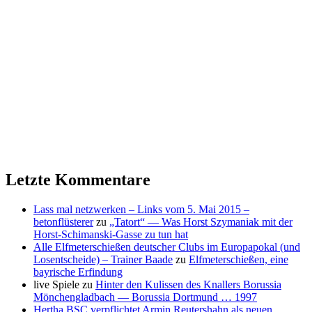
Letzte Kommentare
Lass mal netzwerken – Links vom 5. Mai 2015 –
betonflüsterer
zu
„Tatort“ — Was Horst Szymaniak mit der
Horst-Schimanski-Gasse zu tun hat
Alle Elfmeterschießen deutscher Clubs im Europapokal (und
Losentscheide) – Trainer Baade
zu
Elfmeterschießen, eine
bayrische Erfindung
live Spiele
zu
Hinter den Kulissen des Knallers Borussia
Mönchengladbach — Borussia Dortmund … 1997
Hertha BSC verpflichtet Armin Reutershahn als neuen