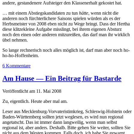
andere, gestandenere Aufsteiger den Klassenerhalt gekostet hat.
… mit einem Abstiegskandidaten zu tun
hätte
, wenn nicht die
anderen noch fürchterlichere Saisons spielen würden als es der
Herbsmeister von 2008 eben nicht zu Wege bringt. Dass der Hertha
diese klitzekleine Aufgabe misslingt, bei ihrem eigenen Absturz
noch den einen oder anderen mitzureißen, das darf man ihr wirklich
übel nehmen.
So lange rechnerisch noch alles möglich ist, darf man aber noch ho-
ho-ho-Hoffenheim.
6 Kommentare
Am Hause — Ein Beitrag für Bastarde
Veröffentlicht am 11. Mai 2008
Zu, eigentlich. Heute aber mal am.
Leser aus Mecklenburg-Vorvateristimkrieg, Schleswig-Holstein oder
Baden-Württemberg sollten jetzt weglesen, es wird nun regional
angetatscht. Das ist immer dann langweilig, wenn man selbst
regional ist, aber anders. Deshalb. Bitte gehen Sie weiter, sollten Sie
nicht aus dem Westen kommen. Falls doch, ich habe Sie gewarnt.