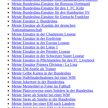
Meiste Bundesliga-Einsätze für Borussia Dortmund
Meiste Bundesliga-Einsätze für den 1. FC Köln
Meiste Bundesliga-Einsätze für den Hamburger SV
Meiste Bundesliga-Einsätze für Eintracht Frankfurt
Meiste Einsätze 2. Bundesliga
Meiste Einsätze als Kapitän der deutschen
Nationalmannschaft
Meiste Einsätze in der Champions League
Meiste Einsätze in der Eredivisie
Meiste Einsätze in der Europa League
Meiste Einsätze in der Ligue 1
Meiste Einsätze in der Premier League
Meiste Einsätze in der Schweizer Super League
Meiste Einsätze in Pflichtspielen für den FC Liverpool
Meiste Einsätze Primera Division / La Liga
Meiste EM-Spiele als Trainer
Meiste Gelbe Karten in der Bundesliga
Meiste Halbfinalteilnahmen bei einer WM
Meiste Jokertore in der Bundesliga
Meiste Meistertitel in Folge im Fußball
Meiste Platzverweise eines Spielers in der Bundesliga
Meiste Siege als Spieler bei einer WM
Meiste Siege als Spieler in der Bundesliga
Meiste Spiele bei einer EM nach Ländern
Meiste Spiele bei einer EM nach Spielern