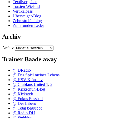
Textilvergehen
Torsten Wieland
Vertikalpass
Übersteiger-Blog
Zebrastreifenblog
Zum runden Leder
Archiv
Archiv
Trainer Baade away
@ DRadio
@ Das Spiel meines Lebens
@ HSV Klönstuv
@ Clubfans United 1
,
2
@ Kickschuh-Blog
@ Kickwelt
@ Fokus Fussball
@ Der Libero
@ Total beglubbt
@ Radio DU
@ Stehblog