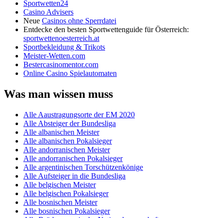
Sportwetten24
Casino Advisers
Neue
Casinos ohne Sperrdatei
Entdecke den besten Sportwettenguide für Österreich:
sportwettenoesterreich.at
Sportbekleidung & Trikots
Meister-Wetten.com
Bestercasinomentor.com
Online Casino Spielautomaten
Was man wissen muss
Alle Aaustragungsorte der EM 2020
Alle Absteiger der Bundesliga
Alle albanischen Meister
Alle albanischen Pokalsieger
Alle andorranischen Meister
Alle andorranischen Pokalsieger
Alle argentinischen Torschützenkönige
Alle Aufsteiger in die Bundesliga
Alle belgischen Meister
Alle belgischen Pokalsieger
Alle bosnischen Meister
Alle bosnischen Pokalsieger