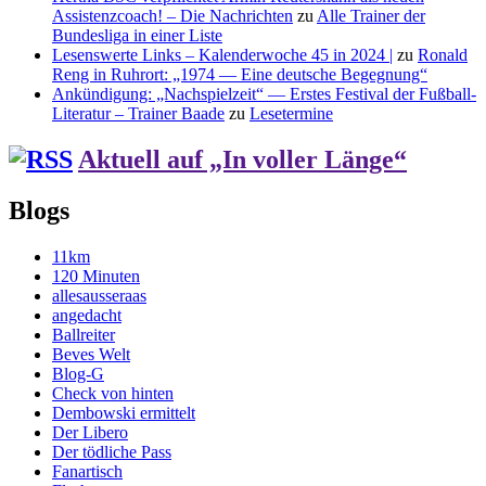
Assistenzcoach! – Die Nachrichten
zu
Alle Trainer der
Bundesliga in einer Liste
Lesenswerte Links – Kalenderwoche 45 in 2024 |
zu
Ronald
Reng in Ruhrort: „1974 — Eine deutsche Begegnung“
Ankündigung: „Nachspielzeit“ — Erstes Festival der Fußball-
Literatur – Trainer Baade
zu
Lesetermine
Aktuell auf „In voller Länge“
Blogs
11km
120 Minuten
allesausseraas
angedacht
Ballreiter
Beves Welt
Blog-G
Check von hinten
Dembowski ermittelt
Der Libero
Der tödliche Pass
Fanartisch