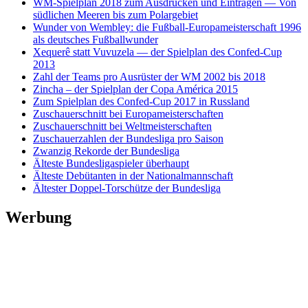
WM-Spielplan 2018 zum Ausdrucken und Eintragen — Von
südlichen Meeren bis zum Polargebiet
Wunder von Wembley: die Fußball-Europameisterschaft 1996
als deutsches Fußballwunder
Xequerê statt Vuvuzela — der Spielplan des Confed-Cup
2013
Zahl der Teams pro Ausrüster der WM 2002 bis 2018
Zincha – der Spielplan der Copa América 2015
Zum Spielplan des Confed-Cup 2017 in Russland
Zuschauerschnitt bei Europameisterschaften
Zuschauerschnitt bei Weltmeisterschaften
Zuschauerzahlen der Bundesliga pro Saison
Zwanzig Rekorde der Bundesliga
Älteste Bundesligaspieler überhaupt
Älteste Debütanten in der Nationalmannschaft
Ältester Doppel-Torschütze der Bundesliga
Werbung