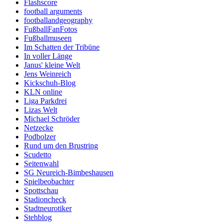
Flashscore
football arguments
footballandgeography
FußballFanFotos
Fußballmuseen
Im Schatten der Tribüne
In voller Länge
Janus' kleine Welt
Jens Weinreich
Kickschuh-Blog
KLN online
Liga Parkdrei
Lizas Welt
Michael Schröder
Netzecke
Podbolzer
Rund um den Brustring
Scudetto
Seitenwahl
SG Neureich-Bimbeshausen
Spielbeobachter
Spottschau
Stadioncheck
Stadtneurotiker
Stehblog