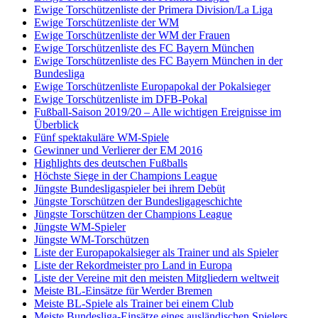
Ewige Torschützenliste der Primera Division/La Liga
Ewige Torschützenliste der WM
Ewige Torschützenliste der WM der Frauen
Ewige Torschützenliste des FC Bayern München
Ewige Torschützenliste des FC Bayern München in der
Bundesliga
Ewige Torschützenliste Europapokal der Pokalsieger
Ewige Torschützenliste im DFB-Pokal
Fußball-Saison 2019/20 – Alle wichtigen Ereignisse im
Überblick
Fünf spektakuläre WM-Spiele
Gewinner und Verlierer der EM 2016
Highlights des deutschen Fußballs
Höchste Siege in der Champions League
Jüngste Bundesligaspieler bei ihrem Debüt
Jüngste Torschützen der Bundesligageschichte
Jüngste Torschützen der Champions League
Jüngste WM-Spieler
Jüngste WM-Torschützen
Liste der Europapokalsieger als Trainer und als Spieler
Liste der Rekordmeister pro Land in Europa
Liste der Vereine mit den meisten Mitgliedern weltweit
Meiste BL-Einsätze für Werder Bremen
Meiste BL-Spiele als Trainer bei einem Club
Meiste Bundesliga-Einsätze eines ausländischen Spielers