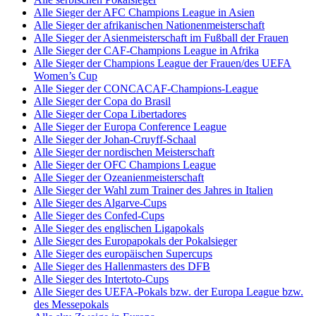
Alle Sieger der AFC Champions League in Asien
Alle Sieger der afrikanischen Nationenmeisterschaft
Alle Sieger der Asienmeisterschaft im Fußball der Frauen
Alle Sieger der CAF-Champions League in Afrika
Alle Sieger der Champions League der Frauen/des UEFA
Women’s Cup
Alle Sieger der CONCACAF-Champions-League
Alle Sieger der Copa do Brasil
Alle Sieger der Copa Libertadores
Alle Sieger der Europa Conference League
Alle Sieger der Johan-Cruyff-Schaal
Alle Sieger der nordischen Meisterschaft
Alle Sieger der OFC Champions League
Alle Sieger der Ozeanienmeisterschaft
Alle Sieger der Wahl zum Trainer des Jahres in Italien
Alle Sieger des Algarve-Cups
Alle Sieger des Confed-Cups
Alle Sieger des englischen Ligapokals
Alle Sieger des Europapokals der Pokalsieger
Alle Sieger des europäischen Supercups
Alle Sieger des Hallenmasters des DFB
Alle Sieger des Intertoto-Cups
Alle Sieger des UEFA-Pokals bzw. der Europa League bzw.
des Messepokals