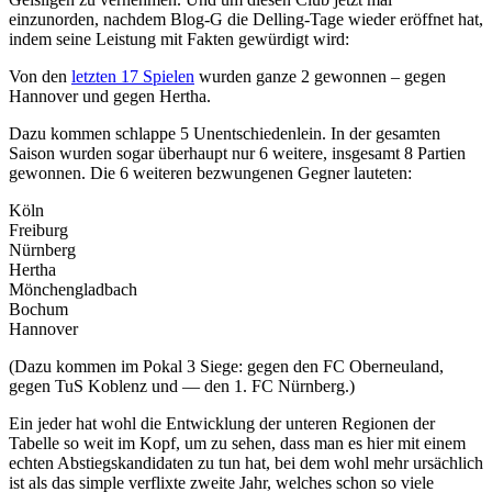
einzunorden, nachdem Blog-G die Delling-Tage wieder eröffnet hat,
indem seine Leistung mit Fakten gewürdigt wird:
Von den
letzten 17 Spielen
wurden ganze 2 gewonnen – gegen
Hannover und gegen Hertha.
Dazu kommen schlappe 5 Unentschiedenlein. In der gesamten
Saison wurden sogar überhaupt nur 6 weitere, insgesamt 8 Partien
gewonnen. Die 6 weiteren bezwungenen Gegner lauteten:
Köln
Freiburg
Nürnberg
Hertha
Mönchengladbach
Bochum
Hannover
(Dazu kommen im Pokal 3 Siege: gegen den FC Oberneuland,
gegen TuS Koblenz und — den 1. FC Nürnberg.)
Ein jeder hat wohl die Entwicklung der unteren Regionen der
Tabelle so weit im Kopf, um zu sehen, dass man es hier mit einem
echten Abstiegskandidaten zu tun hat, bei dem wohl mehr ursächlich
ist als das simple verflixte zweite Jahr, welches schon so viele