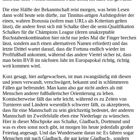
Die eine Hälfte der Bekanntschaft reist morgen, was beim Lesen
dann wohl heute sein dürfte, zur Tinnitus-artigen Aufstiegsfeier der
einen, wahren Borussia (sofern man URLs als Kriterium gelten
lässt), die andere freut sich mit Schalke über die semi-Qualifikation
Schalkes für die Chämpions League (deren unakzeptable
Buchstabenkombination hier nicht nur jedes Mal die Finger brechen
lässt, sondern auch einen alternativen Namen erfordert) und das
letzte Drittel wartet darauf, dass die Fortuna endlich wieder im
Profifußball ankommt, während das andere Viertel sicher ist, dass
man beim BVB im nächsten Jahr im Europapokal richtig, richtig
weit kommen wird.
Kurz gesagt, hier aufgewachsen, ist man zwangsläufig mit diesen
und jenen verwandt, verschwägert, bekannt und in schlimmeren
Fällen gar befreundet. Man kann also gar nicht anders als mit
Menschen anderer fußballerischer Orientierung zu leben.
Komischerweise fällt das sehr leicht, während es zu Zeiten von
Turnieren und Ländern wesentlich schwerer fällt, zu akzeptieren,
dass für eine Mannschaft zu sein gleichzeitig bedeutet, der anderen
Mannschaft im Zweifelsfalle eben eine Niederlage zu wünschen.
Hier in dieser Mischpoke aus Schalke, Gladbach, Dortmund und
was es eben sonst noch gibt, ist morgen bis heute jedenfalls großer
Feiertag angesagt. Und das Wundersame daran ist: Es fahren sogar
Menschen mit nach Gladbach, die gar keine Gladbach-, sondern