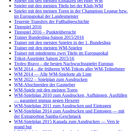
Spieler mit den meisten Einsätzen bei einer WM
Spieler mit den meisten Titeln bei der Klub-WM
Spieler mit den meisten Toren in der Champions League bzw.
im Europapokal der Landesmeister
Teuerste Transfers der Fußballgeschichte
Tippspiel 2016
Tippspiel 2016 – Punkteübersicht
Trainer Bundesliga-Saison 2015/2016
Trainer mit den meisten Spielen in der 1. Bundesliga
Trainer mit den meisten WM-Spielen
Trainer mit mindestens zwei Titeln im Europapokal
Trikot-Ausrüster Saison 2015/16
Trofeo Bravo – die besten Nachwuchsspieler Europas
WM 2014 – die früheren WM-Trikots aller WM-Teilnehmer
WM 2014 — Alle WM-Spielorte als Liste
WM 2022 – Spielplan zum Ausdrucken
WM-Abschneiden der Gastgeber
WM-Spiele mit den meisten Toren
WM-Spielplan 2010 zum Ausdrucken, Aufhängen, Ausfüllen
— garantiert immun gegen Hexerei
WM-Spielplan 2011 zum Ausdrucken und Eintragen
WM-Spielplan 2014 zum Ausdrucken und Eintragen — mit
der Extraportion Samba-Geschmack
WM-Spielplan 2015 Kanada zum Ausdrucken — Vers le
grand but