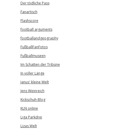
Der tödliche Pass
Fanartisch
Flashscore
football arguments
footballandgeography
FußballFanFotos
Fußballmuseen
Im Schatten der Tribüne
In voller Länge
Janus' kleine Welt
Jens Weinreich
Kickschuh-Blog
KLN online
Liga Parkdrei
Lizas Welt