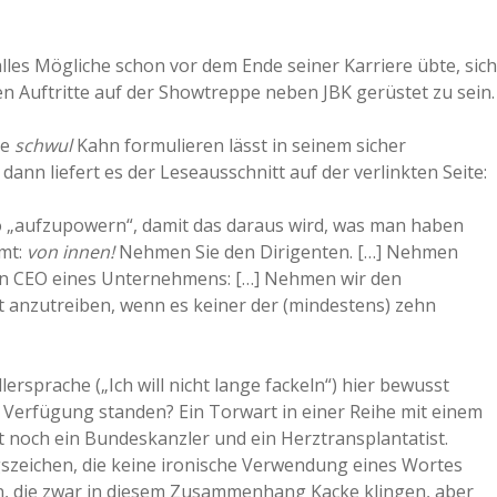
lles Mögliche schon vor dem Ende seiner Karriere übte, sich
en Auftritte auf der Showtreppe neben JBK gerüstet zu sein.
ie
schwul
Kahn formulieren lässt in seinem sicher
nn liefert es der Leseausschnitt auf der verlinkten Seite:
o „aufzupowern“, damit das daraus wird, was man haben
mmt:
von innen!
Nehmen Sie den Dirigenten. […] Nehmen
den CEO eines Unternehmens: […] Nehmen wir den
t anzutreiben, wenn es keiner der (mindestens) zehn
ersprache („Ich will nicht lange fackeln“) hier bewusst
 Verfügung standen? Ein Torwart in einer Reihe mit einem
lt noch ein Bundeskanzler und ein Herztransplantatist.
gszeichen, die keine ironische Verwendung eines Wortes
en, die zwar in diesem Zusammenhang Kacke klingen, aber