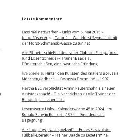
r
Letzte Kommentare
Lass mal netzwerken – Links vom 5. Mai 2015 –
betonflüsterer
zu
„Tatort“ — Was Horst Szymaniak mit
der Horst-Schimanski-Gasse zu tun hat
h
Alle Elfmeterschießen deutscher Clubs im Europapokal
(und Losentscheide) – Trainer Baade
zu
Elfmeterschießen, eine bayrische Erfindung
live Spiele
zu
Hinter den Kulissen des Knallers Borussia
Mönchengladbach — Borussia Dortmund … 1997
Hertha BSC verpflichtet Armin Reutershahn als neuen
n
Assistenzcoach! – Die Nachrichten
zu
Alle Trainer der
Bundesliga in einer Liste
Lesenswerte Links – Kalenderwoche 45 in 2024 |
zu
Ronald Reng in Ruhrort: „1974 — Eine deutsche
Begegnung“
Ankündigung: „Nachspielzeit“ — Erstes Festival der
Fußball-Literatur – Trainer Baade
zu
Lesetermine