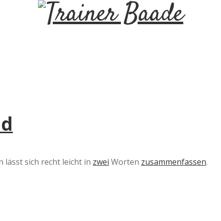
T
r
a
i
ed
n
e
ässt sich recht leicht in
zwei
Worten
zusammenfassen
.
r
B