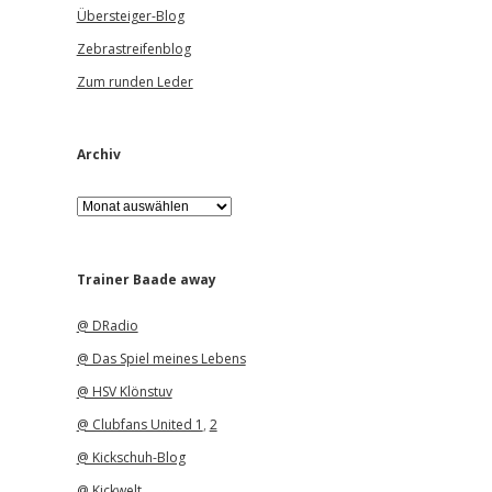
Übersteiger-Blog
Zebrastreifenblog
Zum runden Leder
Archiv
A
r
c
h
i
Trainer Baade away
v
@ DRadio
@ Das Spiel meines Lebens
@ HSV Klönstuv
@ Clubfans United 1
,
2
@ Kickschuh-Blog
@ Kickwelt