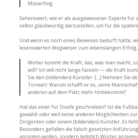
Misserfolg
Sehenswert, wie er als ausgewiesener Experte für a
selbst glaubwürdig darzustellen, um für die später
Und wenn es noch eines Beweises bedurft hätte, w
lesenswerten Wegweiser zum lebenslangen Erfolg, da
Woher kommt die Kraft, das, was man macht, s
will? Ich will nicht lange fackeln — die Kraft ko
Sie den (bildenden) Künstler. […] Nehmen Sie 
Torwart: Warum schafft er es, seine Mannschaf
anderen auf dem Platz mehr hinbekommt?
Hat das einer für Doofe geschrieben? Ist die Fußball
gewählt oder weil keine anderen Möglichkeiten zur
Dirigenten oder einem (bildenden) Künstler. Es feh
Besonders gefallen die falsch gesetzten Anführun
anzeigen wollen, sondern lediglich Wörter anzeig