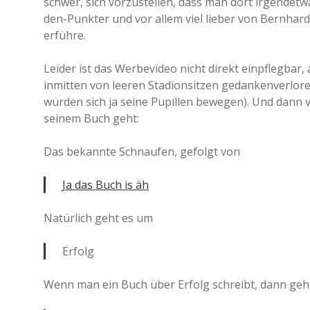
schwer, sich vorzustellen, dass man dort irgendetwa
den-Punkter und vor allem viel lieber von Bernhard 
erführe.
Leider ist das Werbevideo nicht direkt einpflegbar,
inmitten von leeren Stadionsitzen gedankenverloren
würden sich ja seine Pupillen bewegen). Und dann 
seinem Buch geht:
Das bekannte Schnaufen, gefolgt von
Ja das Buch is äh
Natürlich geht es um
Erfolg
Wenn man ein Buch über Erfolg schreibt, dann geht