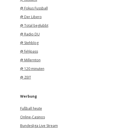
@ Fokus Fussball
@ Der Libero
@ Total beglubbt
@ Radio DU
@ Stehblog
@ fehlpass
@ Millernton
@ 120 minuten
@ ZEIT
Werbung
Fußball heute
Online-Casinos
Bundesliga Live Stream