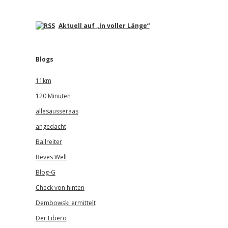
Aktuell auf „In voller Länge“
Blogs
11km
120 Minuten
allesausseraas
angedacht
Ballreiter
Beves Welt
Blog-G
Check von hinten
Dembowski ermittelt
Der Libero