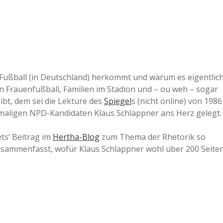
a
a
d
 Fußball (in Deutschland) herkommt und warum es eigentlic
 Frauenfußball, Familien im Stadion und – ou weh – sogar
bt, dem sei die Lektüre des
Spiegel
s (nicht online) von 1986
e
emaligen NPD-Kandidaten Klaus Schlappner ans Herz gelegt.
ets‘ Beitrag im
Hertha-Blog
zum Thema der Rhetorik so
zusammenfasst, wofür Klaus Schlappner wohl über 200 Seite