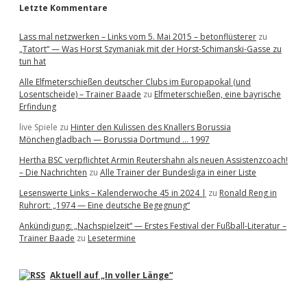
Letzte Kommentare
Lass mal netzwerken – Links vom 5. Mai 2015 – betonflüsterer
zu
„Tatort“ — Was Horst Szymaniak mit der Horst-Schimanski-Gasse zu
tun hat
Alle Elfmeterschießen deutscher Clubs im Europapokal (und
Losentscheide) – Trainer Baade
zu
Elfmeterschießen, eine bayrische
Erfindung
live Spiele
zu
Hinter den Kulissen des Knallers Borussia
Mönchengladbach — Borussia Dortmund … 1997
Hertha BSC verpflichtet Armin Reutershahn als neuen Assistenzcoach!
– Die Nachrichten
zu
Alle Trainer der Bundesliga in einer Liste
Lesenswerte Links – Kalenderwoche 45 in 2024 |
zu
Ronald Reng in
Ruhrort: „1974 — Eine deutsche Begegnung“
Ankündigung: „Nachspielzeit“ — Erstes Festival der Fußball-Literatur –
Trainer Baade
zu
Lesetermine
Aktuell auf „In voller Länge“