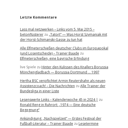
r
Letzte Kommentare
Lass mal netzwerken – Links vom 5. Mai 2015 –
betonflüsterer
zu
„Tatort“ — Was Horst Szymaniak mit
der Horst-Schimanski-Gasse zu tun hat
Alle Elfmeterschießen deutscher Clubs im Europapokal
(und Losentscheide) – Trainer Baade
zu
Elfmeterschießen, eine bayrische Erfindung
live Spiele
zu
Hinter den Kulissen des Knallers Borussia
Mönchengladbach — Borussia Dortmund … 1997
Hertha BSC verpflichtet Armin Reutershahn als neuen
Assistenzcoach! – Die Nachrichten
zu
Alle Trainer der
Bundesliga in einer Liste
Lesenswerte Links – Kalenderwoche 45 in 2024 |
zu
Ronald Reng in Ruhrort: „1974 — Eine deutsche
Begegnung“
Ankündigung: „Nachspielzeit“ — Erstes Festival der
Fußball-Literatur – Trainer Baade
zu
Lesetermine