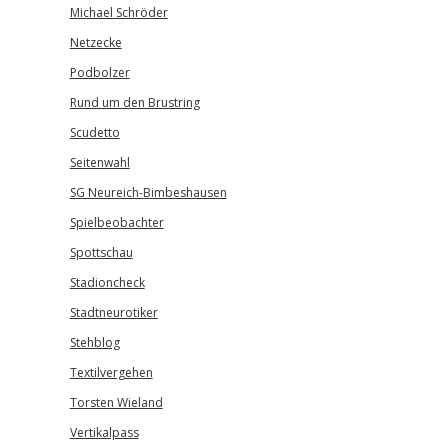
Michael Schröder
Netzecke
Podbolzer
Rund um den Brustring
Scudetto
Seitenwahl
SG Neureich-Bimbeshausen
Spielbeobachter
Spottschau
Stadioncheck
Stadtneurotiker
Stehblog
Textilvergehen
Torsten Wieland
Vertikalpass