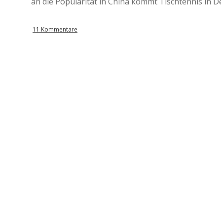
an die Popularität in China kommt Tischtennis in D
11 Kommentare