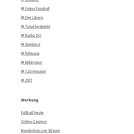
@ Fokus Fussball
@ Der Libero
@ Total beglubbt
@ Radio DU
@ Stehblog
@ fehlpass
@ Millernton
@ 120 minuten
@ ZEIT
Werbung
Fußball heute
Online-Casinos
Bundesliga Live Stream