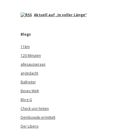
Aktuell auf „In voller Länge“
r
Blogs
11km
120 Minuten
allesausseraas
angedacht
Ballreiter
Beves Welt
Blog-G
Check von hinten
Dembowski ermittelt
Der Libero