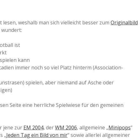
a
 lesen, weshalb man sich vielleicht besser zum
Originalbild
a
 wundert:
tball ist
d
rkt
 spielen kann
e
Stadien immer noch so viel Platz hinterm (Association-
unstrasen) spielen, aber niemand auf Asche oder
Ligen)
ssen Seite eine herrliche Spielwiese für den gemeinen
er jene zur
EM 2004
, der
WM 2006
, allgemeine „
Minipops
“
s „
Jeden Tag ein Bild von mir
“ sowie allerlei allgemeiner