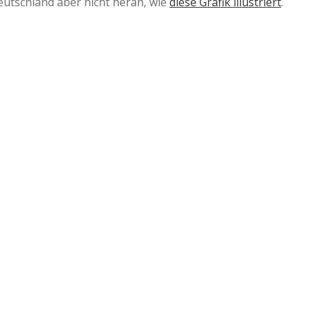
eutschland aber nicht heran, wie
diese Grafik illustriert
.