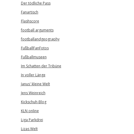
Der tödliche Pass
Fanartisch
Flashscore
football arguments
footballandgeography
FußballFanFotos
Fußballmuseen
Im Schatten der Tribüne
In voller Länge
Janus' kleine Welt
Jens Weinreich
Kickschuh-Blog
KLN online
Liga Parkdrei
Lizas Welt