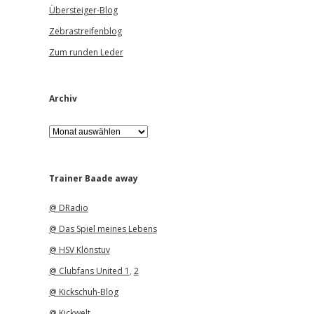
Übersteiger-Blog
Zebrastreifenblog
Zum runden Leder
Archiv
A
r
c
h
i
Trainer Baade away
v
@ DRadio
@ Das Spiel meines Lebens
@ HSV Klönstuv
@ Clubfans United 1
,
2
@ Kickschuh-Blog
@ Kickwelt