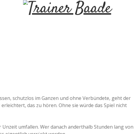
T
r
a
i
n
e
ssen, schutzlos im Ganzen und ohne Verbündete, geht der
erleichtert, das zu hören. Ohne sie würde das Spiel nicht
r
B
r Unzeit umfallen. Wer danach anderthalb Stunden lang von