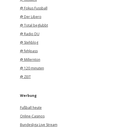
@ Fokus Fussball
@ Der Libero
@ Total beglubbt
@ Radio DU
@ Stehblog
@ fehlpass
@ Millernton
@ 120 minuten
@ ZEIT
Werbung
Fußball heute
Online-Casinos
Bundesliga Live Stream