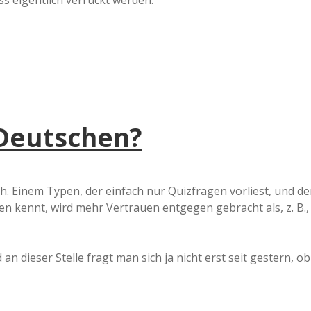
s eigentlich verrückt werden.
a
a
d
Deutschen?
e
ch. Einem Typen, der einfach nur Quizfragen vorliest, und de
n kennt, wird mehr Vertrauen entgegen gebracht als, z. B.,
 an dieser Stelle fragt man sich ja nicht erst seit gestern, ob