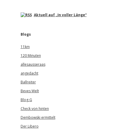
Aktuell auf „In voller Länge“
Blogs
11km
120 Minuten
allesausseraas
angedacht
Ballreiter
Beves Welt
Blog-G
Check von hinten
Dembowski ermittelt
Der Libero