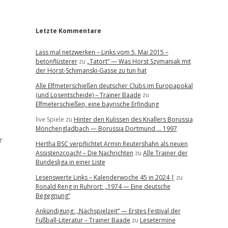
r
Letzte Kommentare
Lass mal netzwerken – Links vom 5. Mai 2015 –
betonflüsterer
zu
„Tatort“ — Was Horst Szymaniak mit
der Horst-Schimanski-Gasse zu tun hat
Alle Elfmeterschießen deutscher Clubs im Europapokal
(und Losentscheide) – Trainer Baade
zu
Elfmeterschießen, eine bayrische Erfindung
live Spiele
zu
Hinter den Kulissen des Knallers Borussia
Mönchengladbach — Borussia Dortmund … 1997
r
Hertha BSC verpflichtet Armin Reutershahn als neuen
Assistenzcoach! – Die Nachrichten
zu
Alle Trainer der
Bundesliga in einer Liste
Lesenswerte Links – Kalenderwoche 45 in 2024 |
zu
Ronald Reng in Ruhrort: „1974 — Eine deutsche
Begegnung“
Ankündigung: „Nachspielzeit“ — Erstes Festival der
Fußball-Literatur – Trainer Baade
zu
Lesetermine