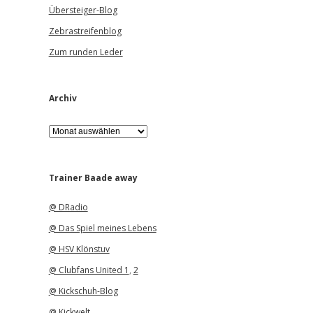
Übersteiger-Blog
Zebrastreifenblog
Zum runden Leder
Archiv
A
r
c
h
i
Trainer Baade away
v
@ DRadio
@ Das Spiel meines Lebens
@ HSV Klönstuv
@ Clubfans United 1
,
2
@ Kickschuh-Blog
@ Kickwelt