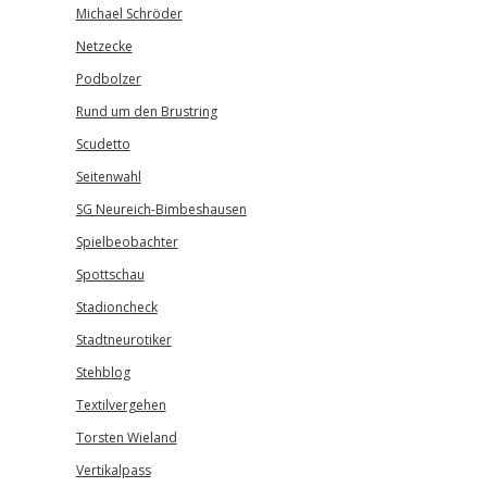
Michael Schröder
Netzecke
Podbolzer
Rund um den Brustring
Scudetto
Seitenwahl
SG Neureich-Bimbeshausen
Spielbeobachter
Spottschau
Stadioncheck
Stadtneurotiker
Stehblog
Textilvergehen
Torsten Wieland
Vertikalpass