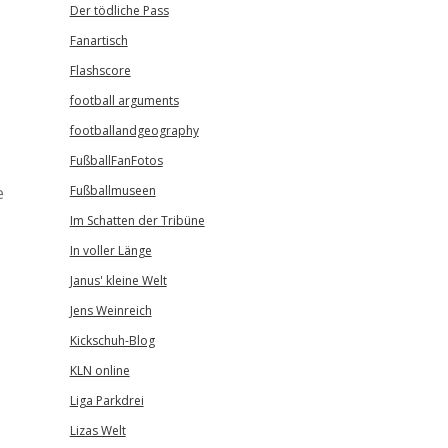
Der tödliche Pass
Fanartisch
Flashscore
football arguments
footballandgeography
FußballFanFotos
e
Fußballmuseen
Im Schatten der Tribüne
In voller Länge
Janus' kleine Welt
Jens Weinreich
Kickschuh-Blog
KLN online
Liga Parkdrei
Lizas Welt