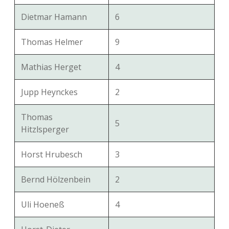
Dietmar Hamann
6
Thomas Helmer
9
Mathias Herget
4
Jupp Heynckes
2
Thomas
5
Hitzlsperger
Horst Hrubesch
3
Bernd Hölzenbein
2
Uli Hoeneß
4