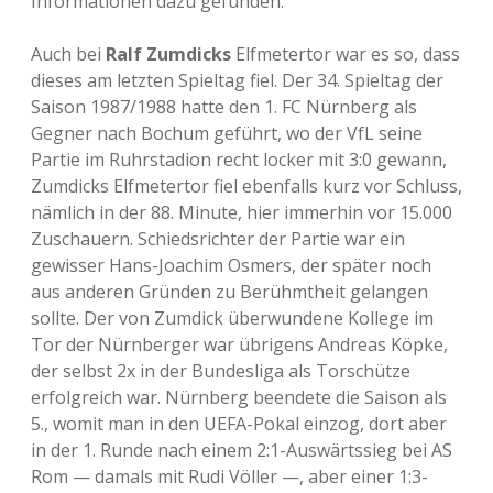
Informationen dazu gefunden.
Auch bei
Ralf Zumdicks
Elfmetertor war es so, dass
dieses am letzten Spieltag fiel. Der 34. Spieltag der
Saison 1987/1988 hatte den 1. FC Nürnberg als
Gegner nach Bochum geführt, wo der VfL seine
Partie im Ruhrstadion recht locker mit 3:0 gewann,
Zumdicks Elfmetertor fiel ebenfalls kurz vor Schluss,
nämlich in der 88. Minute, hier immerhin vor 15.000
Zuschauern. Schiedsrichter der Partie war ein
gewisser Hans-Joachim Osmers, der später noch
aus anderen Gründen zu Berühmtheit gelangen
sollte. Der von Zumdick überwundene Kollege im
Tor der Nürnberger war übrigens Andreas Köpke,
der selbst 2x in der Bundesliga als Torschütze
erfolgreich war. Nürnberg beendete die Saison als
5., womit man in den UEFA-Pokal einzog, dort aber
in der 1. Runde nach einem 2:1-Auswärtssieg bei AS
Rom — damals mit Rudi Völler —, aber einer 1:3-