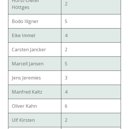
Horst-Dieter
2
Höttges
Bodo Illgner
5
Eike Immel
4
Carsten Jancker
2
Marcell Jansen
5
Jens Jeremies
3
Manfred Kaltz
4
Oliver Kahn
6
Ulf Kirsten
2