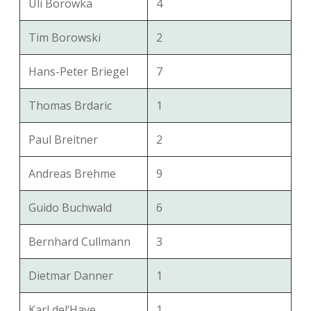
Uli Borowka
4
Tim Borowski
2
Hans-Peter Briegel
7
Thomas Brdaric
1
Paul Breitner
2
Andreas Brehme
9
Guido Buchwald
6
Bernhard Cullmann
3
Dietmar Danner
1
Karl del‘Haye
1