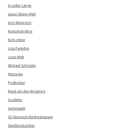
In voller Länge
Janus' kleine Welt
Jens Weinreich
Kickschuh-Blog
KLN online
Liga Parkdrei
Lizas Welt
Michael Schröder
Netzecke
Podbolzer
Rund um den Brustring
Scudetto
Seitenwahl
SG Neureich-Bimbeshausen
Spielbeobachter