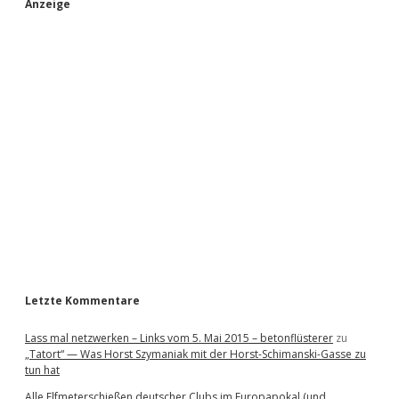
S
Anzeige
i
d
e
b
a
r
Letzte Kommentare
Lass mal netzwerken – Links vom 5. Mai 2015 – betonflüsterer
zu
„Tatort“ — Was Horst Szymaniak mit der Horst-Schimanski-Gasse zu
tun hat
Alle Elfmeterschießen deutscher Clubs im Europapokal (und