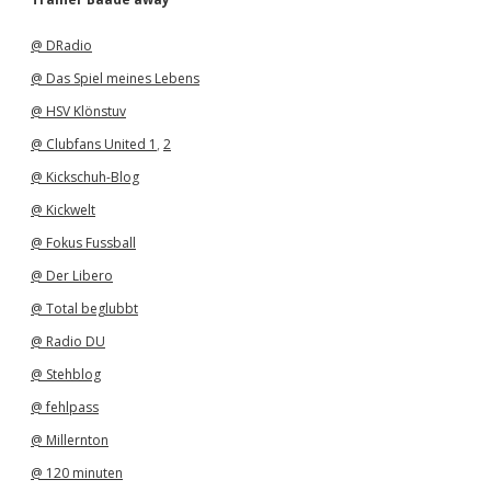
i
v
@ DRadio
@ Das Spiel meines Lebens
@ HSV Klönstuv
@ Clubfans United 1
,
2
@ Kickschuh-Blog
@ Kickwelt
@ Fokus Fussball
@ Der Libero
@ Total beglubbt
@ Radio DU
@ Stehblog
@ fehlpass
@ Millernton
@ 120 minuten