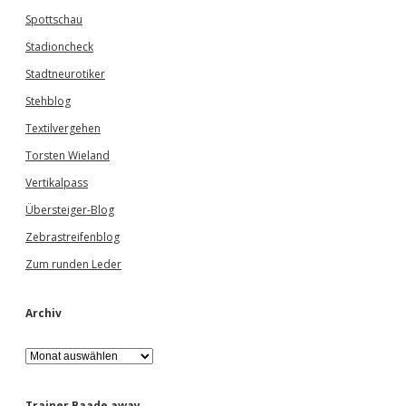
Spottschau
Stadioncheck
Stadtneurotiker
Stehblog
Textilvergehen
Torsten Wieland
Vertikalpass
Übersteiger-Blog
Zebrastreifenblog
Zum runden Leder
Archiv
A
r
c
h
Trainer Baade away