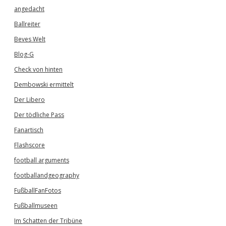
angedacht
Ballreiter
Beves Welt
Blog-G
Check von hinten
Dembowski ermittelt
Der Libero
Der tödliche Pass
Fanartisch
Flashscore
football arguments
footballandgeography
FußballFanFotos
Fußballmuseen
Im Schatten der Tribüne