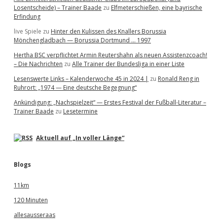
Losentscheide) – Trainer Baade
zu
Elfmeterschießen, eine bayrische
Erfindung
live Spiele
zu
Hinter den Kulissen des Knallers Borussia
Mönchengladbach — Borussia Dortmund … 1997
Hertha BSC verpflichtet Armin Reutershahn als neuen Assistenzcoach!
– Die Nachrichten
zu
Alle Trainer der Bundesliga in einer Liste
Lesenswerte Links – Kalenderwoche 45 in 2024 |
zu
Ronald Reng in
Ruhrort: „1974 — Eine deutsche Begegnung“
Ankündigung: „Nachspielzeit“ — Erstes Festival der Fußball-Literatur –
Trainer Baade
zu
Lesetermine
Aktuell auf „In voller Länge“
Blogs
11km
120 Minuten
allesausseraas