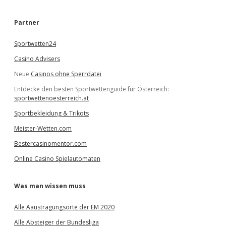
c
h
e
Partner
n
Sportwetten24
Casino Advisers
Neue
Casinos ohne Sperrdatei
Entdecke den besten Sportwettenguide für Österreich:
sportwettenoesterreich.at
Sportbekleidung & Trikots
Meister-Wetten.com
Bestercasinomentor.com
Online Casino Spielautomaten
Was man wissen muss
Alle Aaustragungsorte der EM 2020
Alle Absteiger der Bundesliga