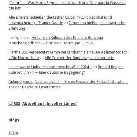
„Tatort“ — Was Horst Szymaniak mit der Horst-Schimanski-Gasse zu
tun hat
Alle Elfmeterschießen deutscher Clubs im Europapokal (und
Losentscheide) – Trainer Baade
zu
Elfmeterschießen, eine bayrische
Erfindung
live Spiele
zu
Hinter den Kulissen des Knallers Borussia
Mönchengladbach — Borussia Dortmund … 1997
Hertha BSC verpflichtet Armin Reutershahn als neuen Assistenzcoach!
– Die Nachrichten
zu
Alle Trainer der Bundesliga in einer Liste
Lesenswerte Links – Kalenderwoche 45 in 2024 |
zu
Ronald Reng in
Ruhrort: „1974 — Eine deutsche Begegnung“
Ankündigung: „Nachspielzeit“ — Erstes Festival der Fußball-Literatur –
Trainer Baade
zu
Lesetermine
Aktuell auf „In voller Länge“
Blogs
11km