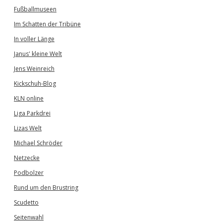
Fußballmuseen
Im Schatten der Tribüne
In voller Länge
Janus' kleine Welt
Jens Weinreich
Kickschuh-Blog
KLN online
Liga Parkdrei
Lizas Welt
Michael Schröder
Netzecke
Podbolzer
Rund um den Brustring
Scudetto
Seitenwahl