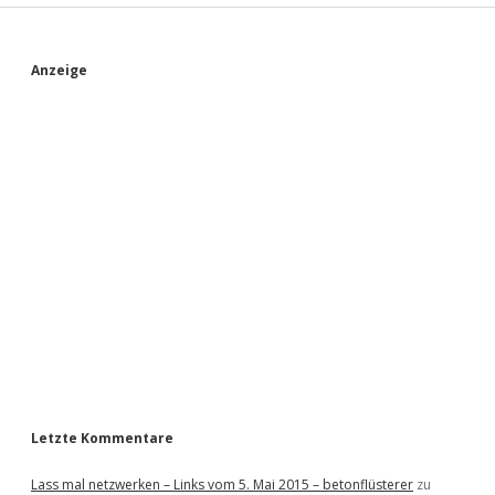
S
Anzeige
i
d
e
b
a
r
Letzte Kommentare
Lass mal netzwerken – Links vom 5. Mai 2015 – betonflüsterer
zu