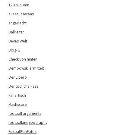
120 Minuten
allesausseraas
angedacht
Ballreiter
Beves Welt
Blog-G
Check von hinten
Dembowski ermittelt
Der Libero
Der tödliche Pass
Fanartisch
Flashscore
football arguments
footballandgeography
FußballFanFotos