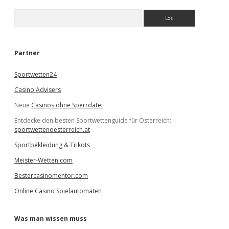
S
u
c
h
e
Partner
n
Sportwetten24
Casino Advisers
Neue
Casinos ohne Sperrdatei
Entdecke den besten Sportwettenguide für Österreich:
sportwettenoesterreich.at
Sportbekleidung & Trikots
Meister-Wetten.com
Bestercasinomentor.com
Online Casino Spielautomaten
Was man wissen muss