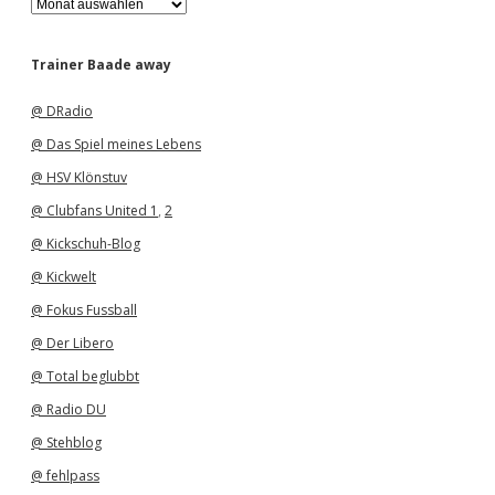
r
c
h
Trainer Baade away
i
v
@ DRadio
@ Das Spiel meines Lebens
@ HSV Klönstuv
@ Clubfans United 1
,
2
@ Kickschuh-Blog
@ Kickwelt
@ Fokus Fussball
@ Der Libero
@ Total beglubbt
@ Radio DU
@ Stehblog
@ fehlpass