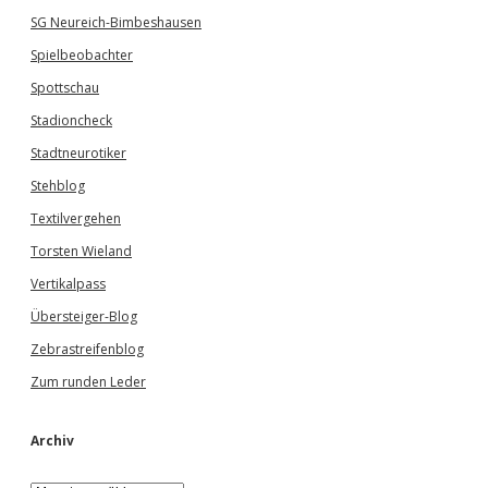
SG Neureich-Bimbeshausen
Spielbeobachter
Spottschau
Stadioncheck
Stadtneurotiker
Stehblog
Textilvergehen
Torsten Wieland
Vertikalpass
Übersteiger-Blog
Zebrastreifenblog
Zum runden Leder
Archiv
A