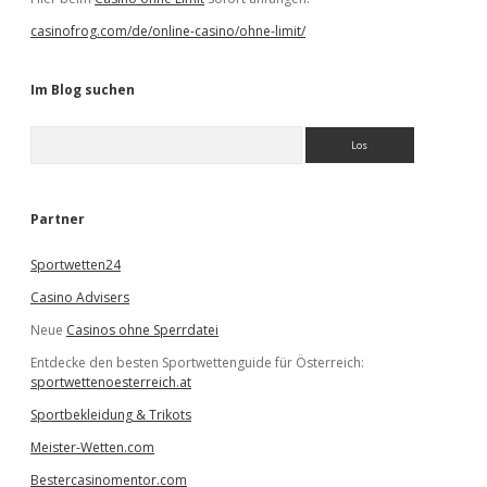
casinofrog.com/de/online-casino/ohne-limit/
Im Blog suchen
S
u
c
h
e
Partner
n
Sportwetten24
Casino Advisers
Neue
Casinos ohne Sperrdatei
Entdecke den besten Sportwettenguide für Österreich:
sportwettenoesterreich.at
Sportbekleidung & Trikots
Meister-Wetten.com
Bestercasinomentor.com