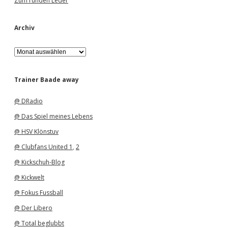
Zum runden Leder
Archiv
A
r
c
h
Trainer Baade away
i
v
@ DRadio
@ Das Spiel meines Lebens
@ HSV Klönstuv
@ Clubfans United 1
,
2
@ Kickschuh-Blog
@ Kickwelt
@ Fokus Fussball
@ Der Libero
@ Total beglubbt