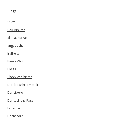
Blogs
11km
120 Minuten
allesausseraas
angedacht
Ballreiter
Beves Welt
Blog-G
Check von hinten
Dembowski ermittelt
Der Libero
Der tödliche Pass
Fanartisch
Flashscore