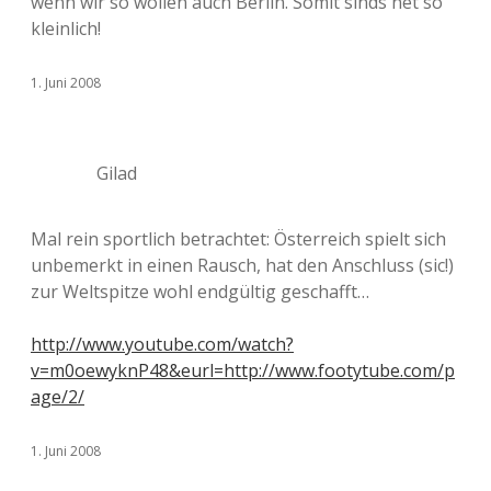
wenn wir so wollen auch Berlin. Somit sinds net so
kleinlich!
1. Juni 2008
Gilad
Mal rein sportlich betrachtet: Österreich spielt sich
unbemerkt in einen Rausch, hat den Anschluss (sic!)
zur Weltspitze wohl endgültig geschafft…
http://www.youtube.com/watch?
v=m0oewyknP48&eurl=http://www.footytube.com/p
age/2/
1. Juni 2008