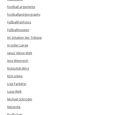
football arguments
footballandgeography
FußballFanFotos
Fußballmuseen
Im Schatten der Tribüne
In voller Länge
Janus' kleine Welt
Jens Weinreich
Kickschuh-Blog
KLN online
Liga Parkdrei
Lizas Welt
Michael Schröder
Netzecke
Podbolzer