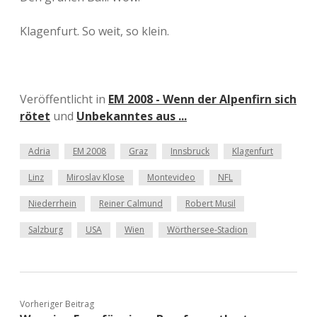
Klagenfurt. So weit, so klein.
Veröffentlicht in
EM 2008 - Wenn der Alpenfirn sich
rötet
und
Unbekanntes aus ...
Adria
EM 2008
Graz
Innsbruck
Klagenfurt
Linz
Miroslav Klose
Montevideo
NFL
Niederrhein
Reiner Calmund
Robert Musil
Salzburg
USA
Wien
Wörthersee-Stadion
Vorheriger Beitrag