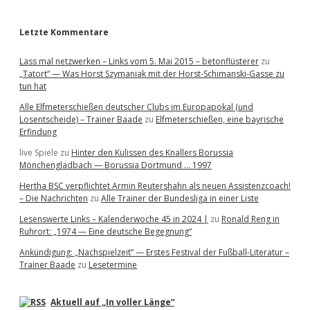
r
Letzte Kommentare
Lass mal netzwerken – Links vom 5. Mai 2015 – betonflüsterer
zu
„Tatort“ — Was Horst Szymaniak mit der Horst-Schimanski-Gasse zu
tun hat
Alle Elfmeterschießen deutscher Clubs im Europapokal (und
Losentscheide) – Trainer Baade
zu
Elfmeterschießen, eine bayrische
Erfindung
live Spiele
zu
Hinter den Kulissen des Knallers Borussia
Mönchengladbach — Borussia Dortmund … 1997
Hertha BSC verpflichtet Armin Reutershahn als neuen Assistenzcoach!
– Die Nachrichten
zu
Alle Trainer der Bundesliga in einer Liste
Lesenswerte Links – Kalenderwoche 45 in 2024 |
zu
Ronald Reng in
Ruhrort: „1974 — Eine deutsche Begegnung“
Ankündigung: „Nachspielzeit“ — Erstes Festival der Fußball-Literatur –
Trainer Baade
zu
Lesetermine
Aktuell auf „In voller Länge“