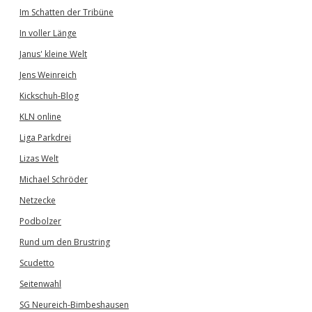
Im Schatten der Tribüne
In voller Länge
Janus' kleine Welt
Jens Weinreich
Kickschuh-Blog
KLN online
Liga Parkdrei
Lizas Welt
Michael Schröder
Netzecke
Podbolzer
Rund um den Brustring
Scudetto
Seitenwahl
SG Neureich-Bimbeshausen