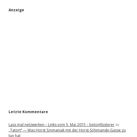
S
Anzeige
i
d
e
b
a
r
Letzte Kommentare
Lass mal netzwerken – Links vom 5. Mai 2015 – betonflüsterer
zu
„Tatort“ — Was Horst Szymaniak mit der Horst-Schimanski-Gasse zu
tun hat