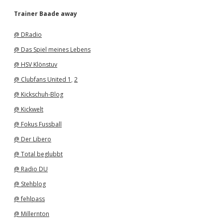
c
h
Trainer Baade away
i
v
@ DRadio
@ Das Spiel meines Lebens
@ HSV Klönstuv
@ Clubfans United 1
,
2
@ Kickschuh-Blog
@ Kickwelt
@ Fokus Fussball
@ Der Libero
@ Total beglubbt
@ Radio DU
@ Stehblog
@ fehlpass
@ Millernton