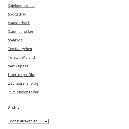
Spielbeobachter
Spottschau
Stadioncheck
Stadtneurotiker
Stehblog
Textilvergehen
Torsten Wieland
Vertikalpass
Übersteiger-Blog
Zebrastreifenblog
Zum runden Leder
Archiv
A
r