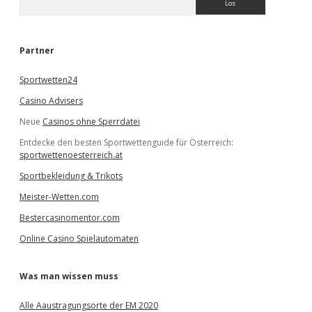
u
c
h
e
Partner
n
Sportwetten24
Casino Advisers
Neue
Casinos ohne Sperrdatei
Entdecke den besten Sportwettenguide für Österreich:
sportwettenoesterreich.at
Sportbekleidung & Trikots
Meister-Wetten.com
Bestercasinomentor.com
Online Casino Spielautomaten
Was man wissen muss
Alle Aaustragungsorte der EM 2020