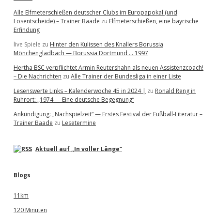
Alle Elfmeterschießen deutscher Clubs im Europapokal (und
Losentscheide) – Trainer Baade
zu
Elfmeterschießen, eine bayrische
Erfindung
live Spiele
zu
Hinter den Kulissen des Knallers Borussia
Mönchengladbach — Borussia Dortmund … 1997
Hertha BSC verpflichtet Armin Reutershahn als neuen Assistenzcoach!
– Die Nachrichten
zu
Alle Trainer der Bundesliga in einer Liste
Lesenswerte Links – Kalenderwoche 45 in 2024 |
zu
Ronald Reng in
Ruhrort: „1974 — Eine deutsche Begegnung“
Ankündigung: „Nachspielzeit“ — Erstes Festival der Fußball-Literatur –
Trainer Baade
zu
Lesetermine
Aktuell auf „In voller Länge“
Blogs
11km
120 Minuten