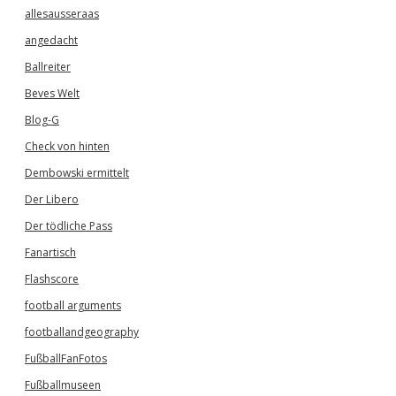
allesausseraas
angedacht
Ballreiter
Beves Welt
Blog-G
Check von hinten
Dembowski ermittelt
Der Libero
Der tödliche Pass
Fanartisch
Flashscore
football arguments
footballandgeography
FußballFanFotos
Fußballmuseen