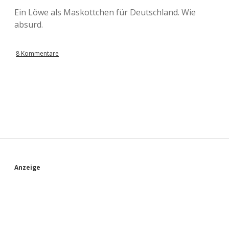
Ein Löwe als Maskottchen für Deutschland. Wie
absurd.
8 Kommentare
S
Anzeige
i
d