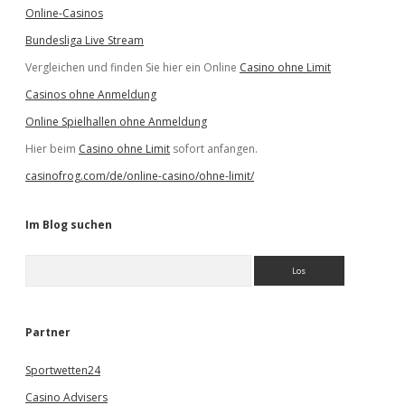
Online-Casinos
Bundesliga Live Stream
Vergleichen und finden Sie hier ein Online
Casino ohne Limit
Casinos ohne Anmeldung
Online Spielhallen ohne Anmeldung
Hier beim
Casino ohne Limit
sofort anfangen.
casinofrog.com/de/online-casino/ohne-limit/
Im Blog suchen
S
u
c
h
e
Partner
n
Sportwetten24
Casino Advisers