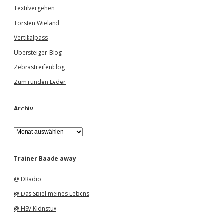
Textilvergehen
Torsten Wieland
Vertikalpass
Übersteiger-Blog
Zebrastreifenblog
Zum runden Leder
Archiv
A
r
c
h
Trainer Baade away
i
v
@ DRadio
@ Das Spiel meines Lebens
@ HSV Klönstuv