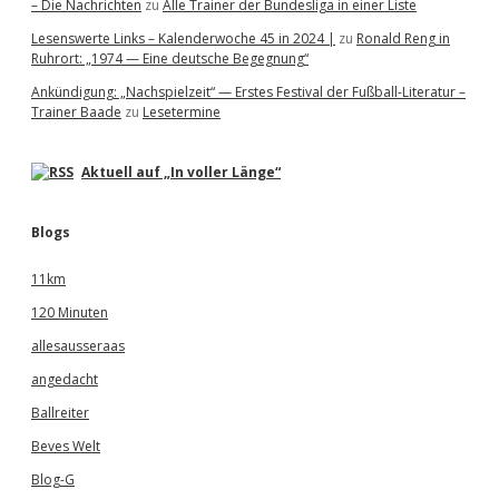
– Die Nachrichten
zu
Alle Trainer der Bundesliga in einer Liste
Lesenswerte Links – Kalenderwoche 45 in 2024 |
zu
Ronald Reng in
Ruhrort: „1974 — Eine deutsche Begegnung“
Ankündigung: „Nachspielzeit“ — Erstes Festival der Fußball-Literatur –
Trainer Baade
zu
Lesetermine
Aktuell auf „In voller Länge“
Blogs
11km
120 Minuten
allesausseraas
angedacht
Ballreiter
Beves Welt
Blog-G