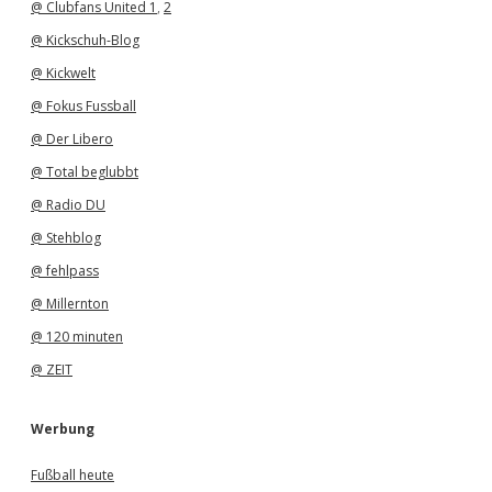
@ Clubfans United 1
,
2
@ Kickschuh-Blog
@ Kickwelt
@ Fokus Fussball
@ Der Libero
@ Total beglubbt
@ Radio DU
@ Stehblog
@ fehlpass
@ Millernton
@ 120 minuten
@ ZEIT
Werbung
Fußball heute