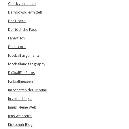
Check von hinten
Dembowski ermittelt
Der Libero
Der tödliche Pass
Fanartisch
Flashscore
football arguments
footballandgeography
FußballFanFotos
Fußballmuseen
Im Schatten der Tribüne
In voller Länge
Janus' kleine Welt
Jens Weinreich
Kickschuh-Blog