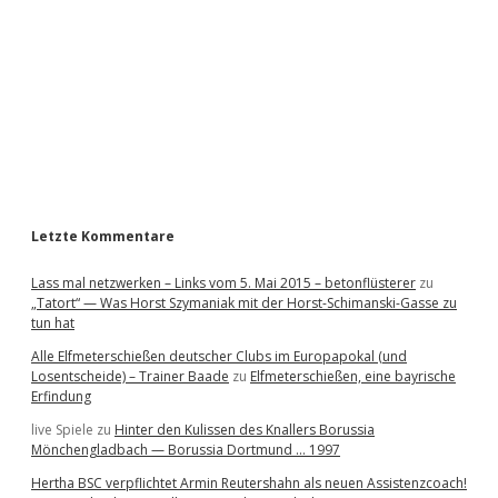
e
b
a
r
Letzte Kommentare
Lass mal netzwerken – Links vom 5. Mai 2015 – betonflüsterer
zu
„Tatort“ — Was Horst Szymaniak mit der Horst-Schimanski-Gasse zu
tun hat
Alle Elfmeterschießen deutscher Clubs im Europapokal (und
Losentscheide) – Trainer Baade
zu
Elfmeterschießen, eine bayrische
Erfindung
live Spiele
zu
Hinter den Kulissen des Knallers Borussia
Mönchengladbach — Borussia Dortmund … 1997
Hertha BSC verpflichtet Armin Reutershahn als neuen Assistenzcoach!