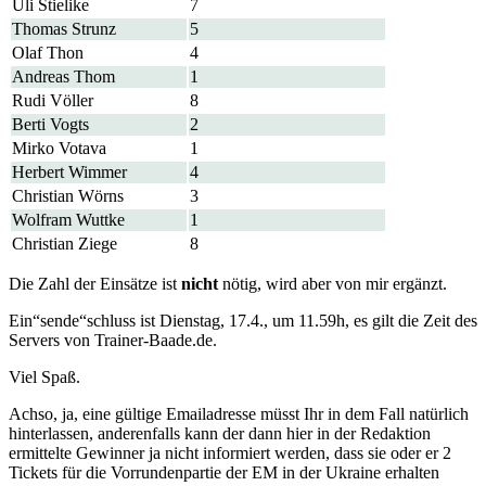
Uli Stielike
7
Thomas Strunz
5
Olaf Thon
4
Andreas Thom
1
Rudi Völler
8
Berti Vogts
2
Mirko Votava
1
Herbert Wimmer
4
Christian Wörns
3
Wolfram Wuttke
1
Christian Ziege
8
Die Zahl der Einsätze ist
nicht
nötig, wird aber von mir ergänzt.
Ein“sende“schluss ist Dienstag, 17.4., um 11.59h, es gilt die Zeit des
Servers von Trainer-Baade.de.
Viel Spaß.
Achso, ja, eine gültige Emailadresse müsst Ihr in dem Fall natürlich
hinterlassen, anderenfalls kann der dann hier in der Redaktion
ermittelte Gewinner ja nicht informiert werden, dass sie oder er 2
Tickets für die Vorrundenpartie der EM in der Ukraine erhalten