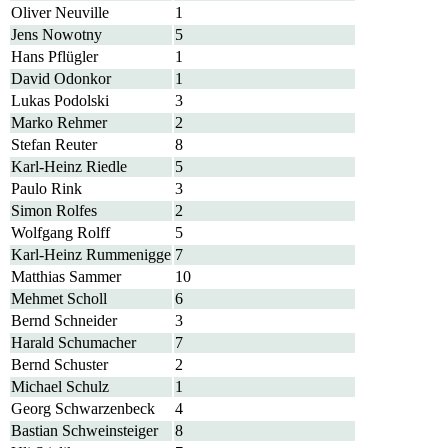
Oliver Neuville
1
Jens Nowotny
5
Hans Pflügler
1
David Odonkor
1
Lukas Podolski
3
Marko Rehmer
2
Stefan Reuter
8
Karl-Heinz Riedle
5
Paulo Rink
3
Simon Rolfes
2
Wolfgang Rolff
5
Karl-Heinz Rummenigge
7
Matthias Sammer
10
Mehmet Scholl
6
Bernd Schneider
3
Harald Schumacher
7
Bernd Schuster
2
Michael Schulz
1
Georg Schwarzenbeck
4
Bastian Schweinsteiger
8