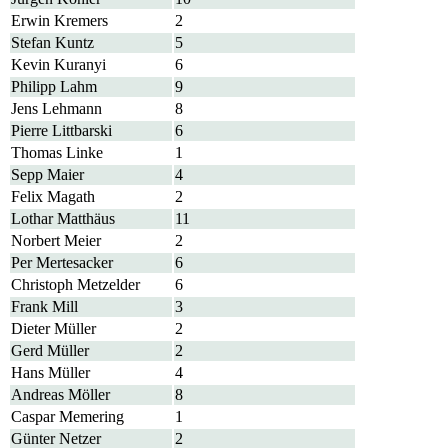
Erwin Kremers
2
Stefan Kuntz
5
Kevin Kuranyi
6
Philipp Lahm
9
Jens Lehmann
8
Pierre Littbarski
6
Thomas Linke
1
Sepp Maier
4
Felix Magath
2
Lothar Matthäus
11
Norbert Meier
2
Per Mertesacker
6
Christoph Metzelder
6
Frank Mill
3
Dieter Müller
2
Gerd Müller
2
Hans Müller
4
Andreas Möller
8
Caspar Memering
1
Günter Netzer
2