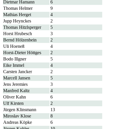
Dietmar Hamann
6
Thomas Helmer
9
Mathias Herget
4
Jupp Heynckes
2
Thomas Hitzlsperger
5
Horst Hrubesch
3
Bernd Hölzenbein
2
Uli Hoeneß
4
Horst-Dieter Höttges
2
Bodo Illgner
5
Eike Immel
4
Carsten Jancker
2
Marcell Jansen
5
Jens Jeremies
3
Manfred Kaltz
4
Oliver Kahn
6
Ulf Kirsten
2
Jürgen Klinsmann
13
Miroslav Klose
8
Andreas Köpke
6
Jürgen Kohler
10