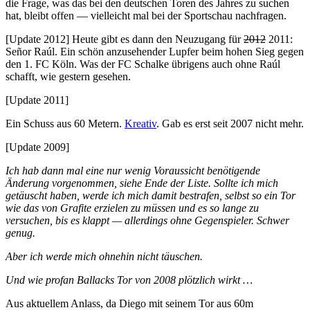
die Frage, was das bei den deutschen Toren des Jahres zu suchen
hat, bleibt offen — vielleicht mal bei der Sportschau nachfragen.
[Update 2012] Heute gibt es dann den Neuzugang für
2012
2011:
Señor Raúl. Ein schön anzusehender Lupfer beim hohen Sieg gegen
den 1. FC Köln. Was der FC Schalke übrigens auch ohne Raúl
schafft, wie gestern gesehen.
[Update 2011]
Ein Schuss aus 60 Metern.
Kreativ
. Gab es erst seit 2007 nicht mehr.
[Update 2009]
Ich hab dann mal eine nur wenig Voraussicht benötigende
Änderung vorgenommen, siehe Ende der Liste. Sollte ich mich
getäuscht haben, werde ich mich damit bestrafen, selbst so ein Tor
wie das von Grafite erzielen zu müssen und es so lange zu
versuchen, bis es klappt — allerdings ohne Gegenspieler. Schwer
genug.
Aber ich werde mich ohnehin nicht täuschen.
Und wie profan Ballacks Tor von 2008 plötzlich wirkt …
Aus aktuellem Anlass, da Diego mit seinem Tor aus 60m