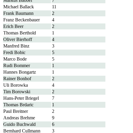
Markus Babbel
7
Michael Ballack
11
Frank Baumann
2
Franz Beckenbauer
4
Erich Beer
2
Thomas Berthold
1
Oliver Bierhoff
4
Manfred Binz
3
Fredi Bobic
5
Marco Bode
5
Rudi Bommer
1
Hannes Bongartz
1
Rainer Bonhof
2
Uli Borowka
4
Tim Borowski
2
Hans-Peter Briegel
7
Thomas Brdaric
1
Paul Breitner
2
Andreas Brehme
9
Guido Buchwald
6
Bernhard Cullmann
3