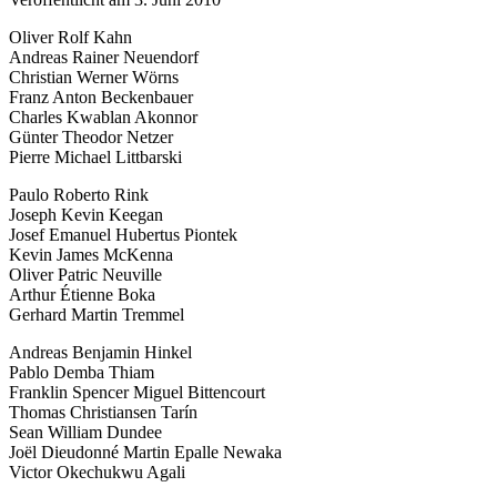
Oliver Rolf Kahn
Andreas Rainer Neuendorf
Christian Werner Wörns
Franz Anton Beckenbauer
Charles Kwablan Akonnor
Günter Theodor Netzer
Pierre Michael Littbarski
Paulo Roberto Rink
Joseph Kevin Keegan
Josef Emanuel Hubertus Piontek
Kevin James McKenna
Oliver Patric Neuville
Arthur Étienne Boka
Gerhard Martin Tremmel
Andreas Benjamin Hinkel
Pablo Demba Thiam
Franklin Spencer Miguel Bittencourt
Thomas Christiansen Tarín
Sean William Dundee
Joël Dieudonné Martin Epalle Newaka
Victor Okechukwu Agali