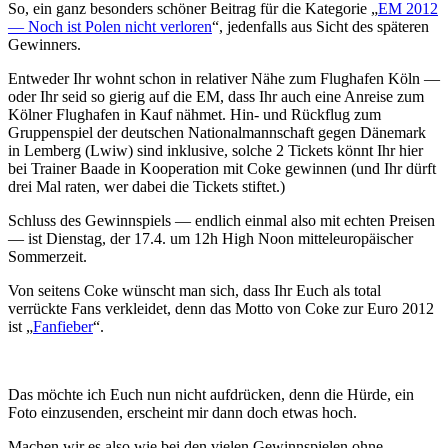
So, ein ganz besonders schöner Beitrag für die Kategorie „
EM 2012
— Noch ist Polen nicht verloren
“, jedenfalls aus Sicht des späteren
Gewinners.
Entweder Ihr wohnt schon in relativer Nähe zum Flughafen Köln —
oder Ihr seid so gierig auf die EM, dass Ihr auch eine Anreise zum
Kölner Flughafen in Kauf nähmet. Hin- und Rückflug zum
Gruppenspiel der deutschen Nationalmannschaft gegen Dänemark
in Lemberg (Lwiw) sind inklusive, solche 2 Tickets könnt Ihr hier
bei Trainer Baade in Kooperation mit Coke gewinnen (und Ihr dürft
drei Mal raten, wer dabei die Tickets stiftet.)
Schluss des Gewinnspiels — endlich einmal also mit echten Preisen
— ist Dienstag, der 17.4. um 12h High Noon mitteleuropäischer
Sommerzeit.
Von seitens Coke wünscht man sich, dass Ihr Euch als total
verrückte Fans verkleidet, denn das Motto von Coke zur Euro 2012
ist „
Fanfieber
“.
Das möchte ich Euch nun nicht aufdrücken, denn die Hürde, ein
Foto einzusenden, erscheint mir dann doch etwas hoch.
Machen wir es also wie bei den vielen Gewinnspielen ohne