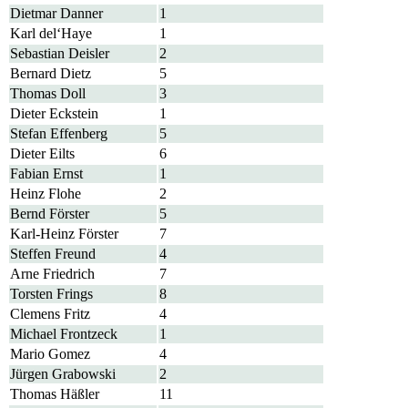
Dietmar Danner
1
Karl del‘Haye
1
Sebastian Deisler
2
Bernard Dietz
5
Thomas Doll
3
Dieter Eckstein
1
Stefan Effenberg
5
Dieter Eilts
6
Fabian Ernst
1
Heinz Flohe
2
Bernd Förster
5
Karl-Heinz Förster
7
Steffen Freund
4
Arne Friedrich
7
Torsten Frings
8
Clemens Fritz
4
Michael Frontzeck
1
Mario Gomez
4
Jürgen Grabowski
2
Thomas Häßler
11