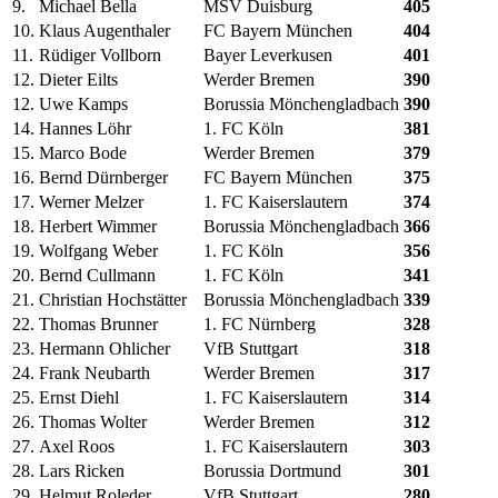
9.
Michael Bella
MSV Duisburg
405
10.
Klaus Augenthaler
FC Bayern München
404
11.
Rüdiger Vollborn
Bayer Leverkusen
401
12.
Dieter Eilts
Werder Bremen
390
12.
Uwe Kamps
Borussia Mönchengladbach
390
14.
Hannes Löhr
1. FC Köln
381
15.
Marco Bode
Werder Bremen
379
16.
Bernd Dürnberger
FC Bayern München
375
17.
Werner Melzer
1. FC Kaiserslautern
374
18.
Herbert Wimmer
Borussia Mönchengladbach
366
19.
Wolfgang Weber
1. FC Köln
356
20.
Bernd Cullmann
1. FC Köln
341
21.
Christian Hochstätter
Borussia Mönchengladbach
339
22.
Thomas Brunner
1. FC Nürnberg
328
23.
Hermann Ohlicher
VfB Stuttgart
318
24.
Frank Neubarth
Werder Bremen
317
25.
Ernst Diehl
1. FC Kaiserslautern
314
26.
Thomas Wolter
Werder Bremen
312
27.
Axel Roos
1. FC Kaiserslautern
303
28.
Lars Ricken
Borussia Dortmund
301
29.
Helmut Roleder
VfB Stuttgart
280