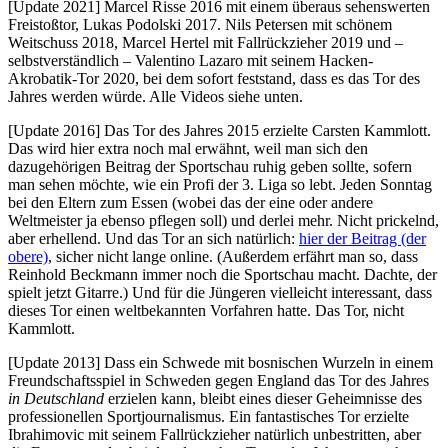
[Update 2021] Marcel Risse 2016 mit einem überaus sehenswerten
Freistoßtor, Lukas Podolski 2017. Nils Petersen mit schönem
Weitschuss 2018, Marcel Hertel mit Fallrückzieher 2019 und –
selbstverständlich – Valentino Lazaro mit seinem Hacken-
Akrobatik-Tor 2020, bei dem sofort feststand, dass es das Tor des
Jahres werden würde. Alle Videos siehe unten.
[Update 2016] Das Tor des Jahres 2015 erzielte Carsten Kammlott.
Das wird hier extra noch mal erwähnt, weil man sich den
dazugehörigen Beitrag der Sportschau ruhig geben sollte, sofern
man sehen möchte, wie ein Profi der 3. Liga so lebt. Jeden Sonntag
bei den Eltern zum Essen (wobei das der eine oder andere
Weltmeister ja ebenso pflegen soll) und derlei mehr. Nicht prickelnd,
aber erhellend. Und das Tor an sich natürlich:
hier der Beitrag (der
obere)
, sicher nicht lange online. (Außerdem erfährt man so, dass
Reinhold Beckmann immer noch die Sportschau macht. Dachte, der
spielt jetzt Gitarre.) Und für die Jüngeren vielleicht interessant, dass
dieses Tor einen weltbekannten Vorfahren hatte. Das Tor, nicht
Kammlott.
[Update 2013] Dass ein Schwede mit bosnischen Wurzeln in einem
Freundschaftsspiel in Schweden gegen England das Tor des Jahres
in Deutschland
erzielen kann, bleibt eines dieser Geheimnisse des
professionellen Sportjournalismus. Ein fantastisches Tor erzielte
Ibrahimovic mit seinem Fallrückzieher natürlich unbestritten, aber