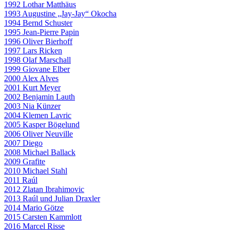
1992 Lothar Matthäus
1993 Augustine „Jay-Jay“ Okocha
1994 Bernd Schuster
1995 Jean-Pierre Papin
1996 Oliver Bierhoff
1997 Lars Ricken
1998 Olaf Marschall
1999 Giovane Elber
2000 Alex Alves
2001 Kurt Meyer
2002 Benjamin Lauth
2003 Nia Künzer
2004 Klemen Lavric
2005 Kasper Bögelund
2006 Oliver Neuville
2007 Diego
2008 Michael Ballack
2009 Grafite
2010 Michael Stahl
2011 Raúl
2012 Zlatan Ibrahimovic
2013 Raúl und Julian Draxler
2014 Mario Götze
2015 Carsten Kammlott
2016 Marcel Risse