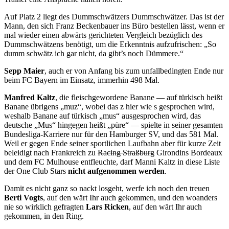
Auf Platz 2 liegt des Dummschwätzers Dummschwätzer. Das ist der
Mann, den sich Franz Beckenbauer ins Büro bestellen lässt, wenn er
mal wieder einen abwärts gerichteten Vergleich bezüglich des
Dummschwätzens benötigt, um die Erkenntnis aufzufrischen: „So
dumm schwätz ich gar nicht, da gibt’s noch Dümmere.“
Sepp Maier
, auch er von Anfang bis zum unfallbedingten Ende nur
beim FC Bayern im Einsatz, immerhin 498 Mal.
Manfred Kaltz
, die fleischgewordene Banane — auf türkisch heißt
Banane übrigens „muz“, wobei das z hier wie s gesprochen wird,
weshalb Banane auf türkisch „mus“ ausgesprochen wird, das
deutsche „Mus“ hingegen heißt „püre“ — spielte in seiner gesamten
Bundesliga-Karriere nur für den Hamburger SV, und das 581 Mal.
Weil er gegen Ende seiner sportlichen Laufbahn aber für kurze Zeit
beleidigt nach Frankreich zu
Racing Straßburg
Girondins Bordeaux
und dem FC Mulhouse entfleuchte, darf Manni Kaltz in diese Liste
der One Club Stars
nicht aufgenommen werden
.
Damit es nicht ganz so nackt losgeht, werfe ich noch den treuen
Berti Vogts
, auf den wärt Ihr auch gekommen, und den woanders
nie so wirklich gefragten
Lars Ricken
, auf den wärt Ihr auch
gekommen, in den Ring.