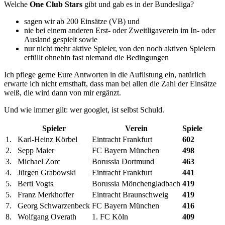
Welche
One Club Stars
gibt und gab es in der Bundesliga?
sagen wir ab 200 Einsätze (VB) und
nie bei einem anderen Erst- oder Zweitligaverein im In- oder
Ausland gespielt sowie
nur nicht mehr aktive Spieler, von den noch aktiven Spielern
erfüllt ohnehin fast niemand die Bedingungen
Ich pflege gerne Eure Antworten in die Auflistung ein, natürlich
erwarte ich nicht ernsthaft, dass man bei allen die Zahl der Einsätze
weiß, die wird dann von mir ergänzt.
Und wie immer gilt: wer googlet, ist selbst Schuld.
Spieler
Verein
Spiele
1.
Karl-Heinz Körbel
Eintracht Frankfurt
602
2.
Sepp Maier
FC Bayern München
498
3.
Michael Zorc
Borussia Dortmund
463
4.
Jürgen Grabowski
Eintracht Frankfurt
441
5.
Berti Vogts
Borussia Mönchengladbach
419
5.
Franz Merkhoffer
Eintracht Braunschweig
419
7.
Georg Schwarzenbeck
FC Bayern München
416
8.
Wolfgang Overath
1. FC Köln
409