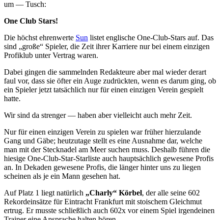
um — Tusch:
One Club Stars!
Die höchst ehrenwerte
Sun
listet englische One-Club-Stars auf. Das
sind „große“ Spieler, die Zeit ihrer Karriere nur bei einem einzigen
Profiklub unter Vertrag waren.
Dabei gingen die sammelnden Redakteure aber mal wieder derart
faul vor, dass sie öfter ein Auge zudrückten, wenn es darum ging, ob
ein Spieler jetzt tatsächlich nur für einen einzigen Verein gespielt
hatte.
Wir sind da strenger — haben aber vielleicht auch mehr Zeit.
Nur für einen einzigen Verein zu spielen war früher hierzulande
Gang und Gäbe; heutzutage stellt es eine Ausnahme dar, welche
man mit der Stecknadel am Meer suchen muss. Deshalb führen die
hiesige One-Club-Star-Starliste auch hauptsächlich gewesene Profis
an. In Dekaden gewesene Profis, die länger hinter uns zu liegen
scheinen als je ein Mann gesehen hat.
Auf Platz 1 liegt natürlich
„Charly“ Körbel
, der alle seine 602
Rekordeinsätze für Eintracht Frankfurt mit stoischem Gleichmut
ertrug. Er musste schließlich auch 602x vor einem Spiel irgendeinen
Trainer eine Ansprache halten hören.