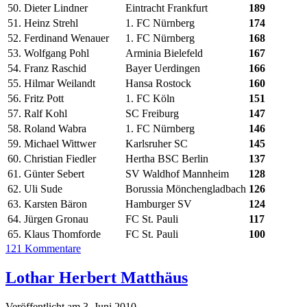
50.
Dieter Lindner
Eintracht Frankfurt
189
51.
Heinz Strehl
1. FC Nürnberg
174
52.
Ferdinand Wenauer
1. FC Nürnberg
168
53.
Wolfgang Pohl
Arminia Bielefeld
167
54.
Franz Raschid
Bayer Uerdingen
166
55.
Hilmar Weilandt
Hansa Rostock
160
56.
Fritz Pott
1. FC Köln
151
57.
Ralf Kohl
SC Freiburg
147
58.
Roland Wabra
1. FC Nürnberg
146
59.
Michael Wittwer
Karlsruher SC
145
60.
Christian Fiedler
Hertha BSC Berlin
137
61.
Günter Sebert
SV Waldhof Mannheim
128
62.
Uli Sude
Borussia Mönchengladbach
126
63.
Karsten Bäron
Hamburger SV
124
64.
Jürgen Gronau
FC St. Pauli
117
65.
Klaus Thomforde
FC St. Pauli
100
121 Kommentare
Lothar Herbert Matthäus
Veröffentlicht am 3. Juni 2010