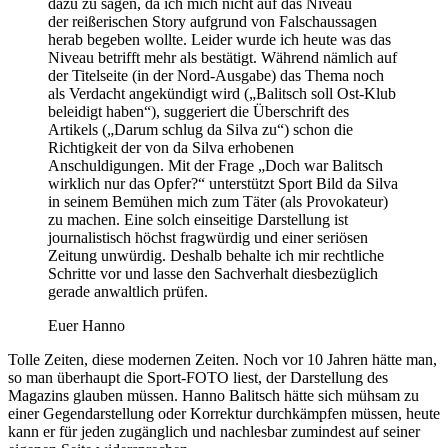
dazu zu sagen, da ich mich nicht auf das Niveau
der reißerischen Story aufgrund von Falschaussagen
herab begeben wollte. Leider wurde ich heute was das
Niveau betrifft mehr als bestätigt. Während nämlich auf
der Titelseite (in der Nord-Ausgabe) das Thema noch
als Verdacht angekündigt wird („Balitsch soll Ost-Klub
beleidigt haben“), suggeriert die Überschrift des
Artikels („Darum schlug da Silva zu“) schon die
Richtigkeit der von da Silva erhobenen
Anschuldigungen. Mit der Frage „Doch war Balitsch
wirklich nur das Opfer?“ unterstützt Sport Bild da Silva
in seinem Bemühen mich zum Täter (als Provokateur)
zu machen. Eine solch einseitige Darstellung ist
journalistisch höchst fragwürdig und einer seriösen
Zeitung unwürdig. Deshalb behalte ich mir rechtliche
Schritte vor und lasse den Sachverhalt diesbezüglich
gerade anwaltlich prüfen.
Euer Hanno
Tolle Zeiten, diese modernen Zeiten. Noch vor 10 Jahren hätte man,
so man überhaupt die Sport-FOTO liest, der Darstellung des
Magazins glauben müssen. Hanno Balitsch hätte sich mühsam zu
einer Gegendarstellung oder Korrektur durchkämpfen müssen, heute
kann er für jeden zugänglich und nachlesbar zumindest auf seiner