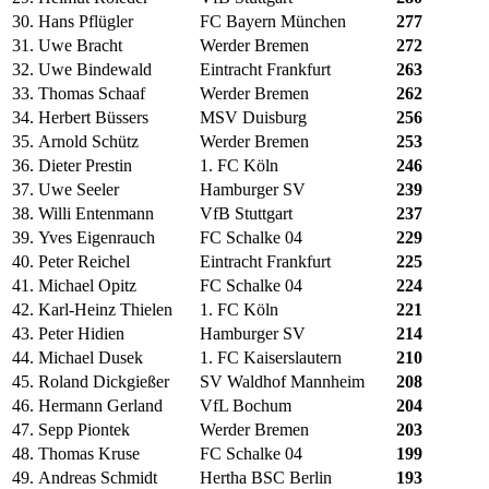
30.
Hans Pflügler
FC Bayern München
277
31.
Uwe Bracht
Werder Bremen
272
32.
Uwe Bindewald
Eintracht Frankfurt
263
33.
Thomas Schaaf
Werder Bremen
262
34.
Herbert Büssers
MSV Duisburg
256
35.
Arnold Schütz
Werder Bremen
253
36.
Dieter Prestin
1. FC Köln
246
37.
Uwe Seeler
Hamburger SV
239
38.
Willi Entenmann
VfB Stuttgart
237
39.
Yves Eigenrauch
FC Schalke 04
229
40.
Peter Reichel
Eintracht Frankfurt
225
41.
Michael Opitz
FC Schalke 04
224
42.
Karl-Heinz Thielen
1. FC Köln
221
43.
Peter Hidien
Hamburger SV
214
44.
Michael Dusek
1. FC Kaiserslautern
210
45.
Roland Dickgießer
SV Waldhof Mannheim
208
46.
Hermann Gerland
VfL Bochum
204
47.
Sepp Piontek
Werder Bremen
203
48.
Thomas Kruse
FC Schalke 04
199
49.
Andreas Schmidt
Hertha BSC Berlin
193