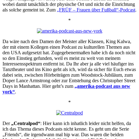
wobei damit tatsächlich der physische Ort und nicht die Einrichtung
als solche gemeint ist. Zum
„FRÜF – Frauen über Fußball“-Podcast
.
*
Da wäre nach den Damen der Meister aller Klassen, King Kalwa,
der mit einem Kollegen einen Podcast zu kulturellen Themen aus
den USA aufgesetzt hat. Zugegebenermaßen habe ich da noch nicht
so den Einstieg gefunden, weil es meist zu weit von meinem
Interessensspektrum entfernt ist. Da Ihr aber ja alle viel häufiger ins
Tanztheater und ins Kino geht als ich, wird da sicher für Euch etwas
dabei sein, zwischen Hörbeiträgen zum Woodstock-Jubiläum, zum
Doper Lance Armstrong oder zur Entstehung des Christopher Street
Days in Manhattan. Hier geht’s zum
„amerika-podcast aus new
york“
.
*
Der
„Centralpod“
: Hier kann ich inhatlich leider nicht helfen, da
ich das Thema dieses Podcasts nicht kenne. Es geht um die Serie
„Friends“, die irgendwann mal hip war. Das waren die beiden