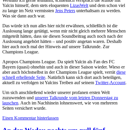
Weshalb ich gerne teilnahm, schließlich versprach die Runde mit
Yalcin himself, dem stets eloquenten
LizasWelt
und dem schon viel
zu lange im Netz vermissten
Jens Peters
unterhaltsam zu werden.
Was sie dann auch war.
Das würde ich nun alles hier nicht erwähnen, schließlich ist die
Auslosung lange getätigt, wenn mir nicht gleich mehrere Menschen
mitgeteilt hätten, dass sie diesen Soundbeitrag auch noch nach der
Auslosung angehört hätten – und positiv angetan waren. Deshalb
hier auch noch mal der Hinweis auf unsere Talkrunde. Zur
Champions League.
Apropos Champions League. Da spielt Yalcin als Fan des FC
Bayern (quasi) ohnehin und auch in dieser Saison wieder. Wieso er
aber auch höchstselbst in der Champions League spielt, verrät
diese
schnell erhellende Seite
. Natürlich kann sich dort auch beteiligen,
aktuell zu verfolgen ist Yalcins Treiben auf seinem
Twitter-Account
.
Um sich anschließend wieder unserer profanen ersten Welt
zuzuwenden und
unserer Talkrunde vom letzten Donnerstag zu
lauschen
. Auch im Nachhinein lohnenswert, wie von mehreren
Seiten versichert wurde.
Einen Kommentar hinterlassen