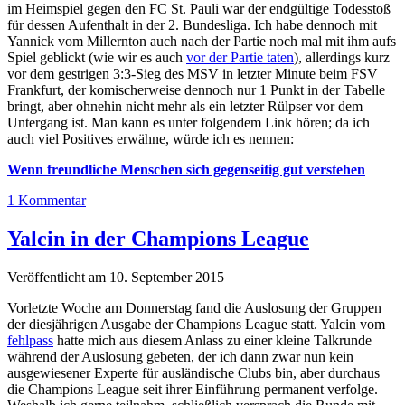
im Heimspiel gegen den FC St. Pauli war der endgültige Todesstoß
für dessen Aufenthalt in der 2. Bundesliga. Ich habe dennoch mit
Yannick vom Millernton auch nach der Partie noch mal mit ihm aufs
Spiel geblickt (wie wir es auch
vor der Partie taten
), allerdings kurz
vor dem gestrigen 3:3-Sieg des MSV in letzter Minute beim FSV
Frankfurt, der komischerweise dennoch nur 1 Punkt in der Tabelle
bringt, aber ohnehin nicht mehr als ein letzter Rülpser vor dem
Untergang ist. Man kann es unter folgendem Link hören; da ich
auch viel Positives erwähne, würde ich es nennen:
Wenn freundliche Menschen sich gegenseitig gut verstehen
1 Kommentar
Yalcin in der Champions League
Veröffentlicht am 10. September 2015
Vorletzte Woche am Donnerstag fand die Auslosung der Gruppen
der diesjährigen Ausgabe der Champions League statt. Yalcin vom
fehlpass
hatte mich aus diesem Anlass zu einer kleine Talkrunde
während der Auslosung gebeten, der ich dann zwar nun kein
ausgewiesener Experte für ausländische Clubs bin, aber durchaus
die Champions League seit ihrer Einführung permanent verfolge.