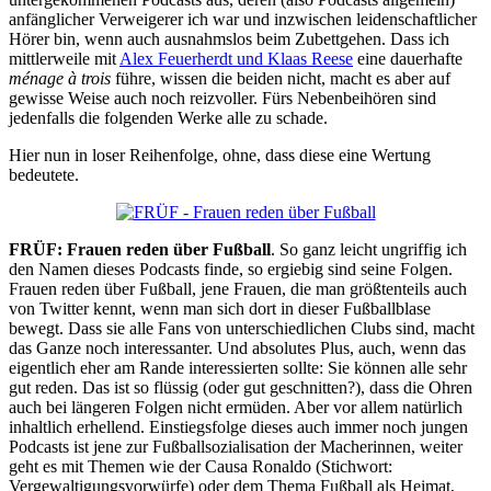
anfänglicher Verweigerer ich war und inzwischen leidenschaftlicher
Hörer bin, wenn auch ausnahmslos beim Zubettgehen. Dass ich
mittlerweile mit
Alex Feuerherdt und Klaas Reese
eine dauerhafte
ménage à trois
führe, wissen die beiden nicht, macht es aber auf
gewisse Weise auch noch reizvoller. Fürs Nebenbeihören sind
jedenfalls die folgenden Werke alle zu schade.
Hier nun in loser Reihenfolge, ohne, dass diese eine Wertung
bedeutete.
FRÜF: Frauen reden über Fußball
. So ganz leicht ungriffig ich
den Namen dieses Podcasts finde, so ergiebig sind seine Folgen.
Frauen reden über Fußball, jene Frauen, die man größtenteils auch
von Twitter kennt, wenn man sich dort in dieser Fußballblase
bewegt. Dass sie alle Fans von unterschiedlichen Clubs sind, macht
das Ganze noch interessanter. Und absolutes Plus, auch, wenn das
eigentlich eher am Rande interessierten sollte: Sie können alle sehr
gut reden. Das ist so flüssig (oder gut geschnitten?), dass die Ohren
auch bei längeren Folgen nicht ermüden. Aber vor allem natürlich
inhaltlich erhellend. Einstiegsfolge dieses auch immer noch jungen
Podcasts ist jene zur Fußballsozialisation der Macherinnen, weiter
geht es mit Themen wie der Causa Ronaldo (Stichwort:
Vergewaltigungsvorwürfe) oder dem Thema Fußball als Heimat,