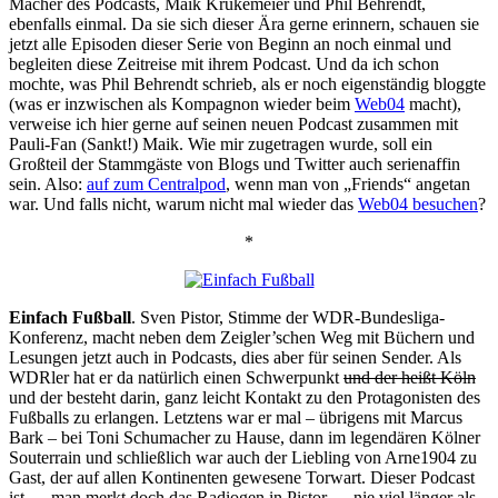
Macher des Podcasts, Maik Krükemeier und Phil Behrendt,
ebenfalls einmal. Da sie sich dieser Ära gerne erinnern, schauen sie
jetzt alle Episoden dieser Serie von Beginn an noch einmal und
begleiten diese Zeitreise mit ihrem Podcast. Und da ich schon
mochte, was Phil Behrendt schrieb, als er noch eigenständig bloggte
(was er inzwischen als Kompagnon wieder beim
Web04
macht),
verweise ich hier gerne auf seinen neuen Podcast zusammen mit
Pauli-Fan (Sankt!) Maik. Wie mir zugetragen wurde, soll ein
Großteil der Stammgäste von Blogs und Twitter auch serienaffin
sein. Also:
auf zum Centralpod
, wenn man von „Friends“ angetan
war. Und falls nicht, warum nicht mal wieder das
Web04 besuchen
?
*
Einfach Fußball
. Sven Pistor, Stimme der WDR-Bundesliga-
Konferenz, macht neben dem Zeigler’schen Weg mit Büchern und
Lesungen jetzt auch in Podcasts, dies aber für seinen Sender. Als
WDRler hat er da natürlich einen Schwerpunkt
und der heißt Köln
und der besteht darin, ganz leicht Kontakt zu den Protagonisten des
Fußballs zu erlangen. Letztens war er mal – übrigens mit Marcus
Bark – bei Toni Schumacher zu Hause, dann im legendären Kölner
Souterrain und schließlich war auch der Liebling von Arne1904 zu
Gast, der auf allen Kontinenten gewesene Torwart. Dieser Podcast
ist — man merkt doch das Radiogen in Pistor — nie viel länger als