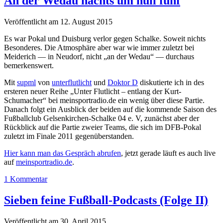
An der Wedau nachts um null fünf
Veröffentlicht am 12. August 2015
Es war Pokal und Duisburg verlor gegen Schalke. Soweit nichts
Besonderes. Die Atmosphäre aber war wie immer zuletzt bei
Meiderich — in Neudorf, nicht „an der Wedau“ — durchaus
bemerkenswert.
Mit
supml
von
unterflutlicht
und
Doktor D
diskutierte ich in des
ersteren neuer Reihe „Unter Flutlicht – entlang der Kurt-
Schumacher“ bei meinsportradio.de ein wenig über diese Partie.
Danach folgt ein Ausblick der beiden auf die kommende Saison des
Fußballclub Gelsenkirchen-Schalke 04 e. V, zunächst aber der
Rückblick auf die Partie zweier Teams, die sich im DFB-Pokal
zuletzt im Finale 2011 gegenüberstanden.
Hier kann man das Gespräch abrufen
, jetzt gerade läuft es auch live
auf
meinsportradio.de
.
1 Kommentar
Sieben feine Fußball-Podcasts (Folge II)
Veröffentlicht am 30. April 2015