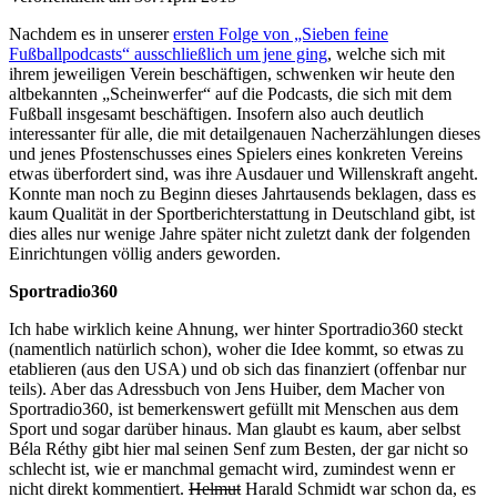
Nachdem es in unserer
ersten Folge von „Sieben feine
Fußballpodcasts“ ausschließlich um jene ging
, welche sich mit
ihrem jeweiligen Verein beschäftigen, schwenken wir heute den
altbekannten „Scheinwerfer“ auf die Podcasts, die sich mit dem
Fußball insgesamt beschäftigen. Insofern also auch deutlich
interessanter für alle, die mit detailgenauen Nacherzählungen dieses
und jenes Pfostenschusses eines Spielers eines konkreten Vereins
etwas überfordert sind, was ihre Ausdauer und Willenskraft angeht.
Konnte man noch zu Beginn dieses Jahrtausends beklagen, dass es
kaum Qualität in der Sportberichterstattung in Deutschland gibt, ist
dies alles nur wenige Jahre später nicht zuletzt dank der folgenden
Einrichtungen völlig anders geworden.
Sportradio360
Ich habe wirklich keine Ahnung, wer hinter Sportradio360 steckt
(namentlich natürlich schon), woher die Idee kommt, so etwas zu
etablieren (aus den USA) und ob sich das finanziert (offenbar nur
teils). Aber das Adressbuch von Jens Huiber, dem Macher von
Sportradio360, ist bemerkenswert gefüllt mit Menschen aus dem
Sport und sogar darüber hinaus. Man glaubt es kaum, aber selbst
Béla Réthy gibt hier mal seinen Senf zum Besten, der gar nicht so
schlecht ist, wie er manchmal gemacht wird, zumindest wenn er
nicht direkt kommentiert.
Helmut
Harald Schmidt war schon da, es