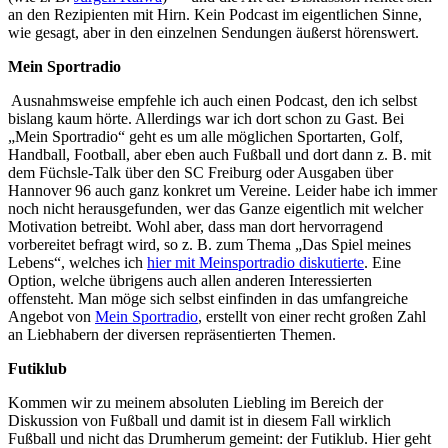
an den Rezipienten mit Hirn. Kein Podcast im eigentlichen Sinne,
wie gesagt, aber in den einzelnen Sendungen äußerst hörenswert.
Mein Sportradio
Ausnahmsweise empfehle ich auch einen Podcast, den ich selbst
bislang kaum hörte. Allerdings war ich dort schon zu Gast. Bei
„Mein Sportradio“ geht es um alle möglichen Sportarten, Golf,
Handball, Football, aber eben auch Fußball und dort dann z. B. mit
dem Füchsle-Talk über den SC Freiburg oder Ausgaben über
Hannover 96 auch ganz konkret um Vereine. Leider habe ich immer
noch nicht herausgefunden, wer das Ganze eigentlich mit welcher
Motivation betreibt. Wohl aber, dass man dort hervorragend
vorbereitet befragt wird, so z. B. zum Thema „Das Spiel meines
Lebens“, welches ich
hier mit Meinsportradio diskutierte
. Eine
Option, welche übrigens auch allen anderen Interessierten
offensteht. Man möge sich selbst einfinden in das umfangreiche
Angebot von
Mein Sportradio
, erstellt von einer recht großen Zahl
an Liebhabern der diversen repräsentierten Themen.
Futiklub
Kommen wir zu meinem absoluten Liebling im Bereich der
Diskussion von Fußball und damit ist in diesem Fall wirklich
Fußball und nicht das Drumherum gemeint: der Futiklub. Hier geht