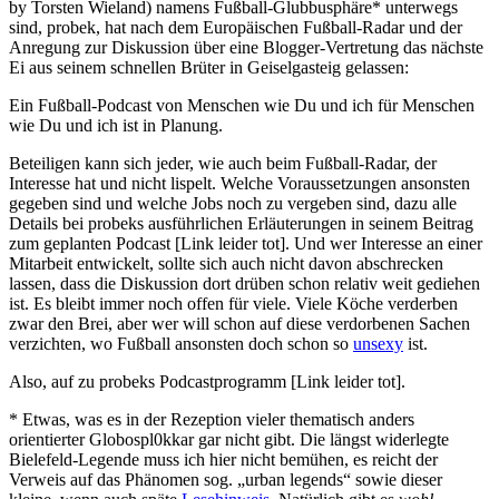
by Torsten Wieland) namens Fußball-Glubbusphäre* unterwegs
sind, probek, hat nach dem Europäischen Fußball-Radar und der
Anregung zur Diskussion über eine Blogger-Vertretung das nächste
Ei aus seinem schnellen Brüter in Geiselgasteig gelassen:
Ein Fußball-Podcast von Menschen wie Du und ich für Menschen
wie Du und ich ist in Planung.
Beteiligen kann sich jeder, wie auch beim Fußball-Radar, der
Interesse hat und nicht lispelt. Welche Voraussetzungen ansonsten
gegeben sind und welche Jobs noch zu vergeben sind, dazu alle
Details bei probeks ausführlichen Erläuterungen in seinem Beitrag
zum geplanten Podcast [Link leider tot]. Und wer Interesse an einer
Mitarbeit entwickelt, sollte sich auch nicht davon abschrecken
lassen, dass die Diskussion dort drüben schon relativ weit gediehen
ist. Es bleibt immer noch offen für viele. Viele Köche verderben
zwar den Brei, aber wer will schon auf diese verdorbenen Sachen
verzichten, wo Fußball ansonsten doch schon so
unsexy
ist.
Also, auf zu probeks Podcastprogramm [Link leider tot].
* Etwas, was es in der Rezeption vieler thematisch anders
orientierter Globospl0kkar gar nicht gibt. Die längst widerlegte
Bielefeld-Legende muss ich hier nicht bemühen, es reicht der
Verweis auf das Phänomen sog. „urban legends“ sowie dieser