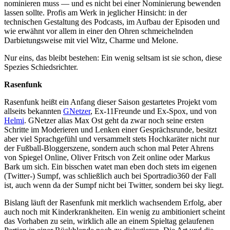
nominieren muss — und es nicht bei einer Nominierung bewenden
lassen sollte. Profis am Werk in jeglicher Hinsicht: in der
technischen Gestaltung des Podcasts, im Aufbau der Episoden und
wie erwähnt vor allem in einer den Ohren schmeichelnden
Darbietungsweise mit viel Witz, Charme und Melone.
Nur eins, das bleibt bestehen: Ein wenig seltsam ist sie schon, diese
Spezies Schiedsrichter.
Rasenfunk
Rasenfunk heißt ein Anfang dieser Saison gestartetes Projekt vom
allseits bekannten
GNetzer
, Ex-11Freunde und Ex-Spox, und von
Helmi
. GNetzer alias Max Ost geht da zwar noch seine ersten
Schritte im Moderieren und Lenken einer Gesprächsrunde, besitzt
aber viel Sprachgefühl und versammelt stets Hochkaräter nicht nur
der Fußball-Bloggerszene, sondern auch schon mal Peter Ahrens
von Spiegel Online, Oliver Fritsch von Zeit online oder Markus
Bark um sich. Ein bisschen watet man eben doch stets im eigenen
(Twitter-) Sumpf, was schließlich auch bei Sportradio360 der Fall
ist, auch wenn da der Sumpf nicht bei Twitter, sondern bei sky liegt.
Bislang läuft der Rasenfunk mit merklich wachsendem Erfolg, aber
auch noch mit Kinderkrankheiten. Ein wenig zu ambitioniert scheint
das Vorhaben zu sein, wirklich alle an einem Spieltag gelaufenen