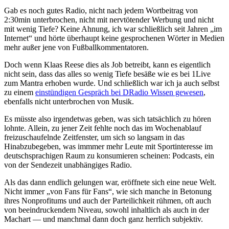
Gab es noch gutes Radio, nicht nach jedem Wortbeitrag von
2:30min unterbrochen, nicht mit nervtötender Werbung und nicht
mit wenig Tiefe? Keine Ahnung, ich war schließlich seit Jahren „im
Internet“ und hörte überhaupt keine gesprochenen Wörter in Medien
mehr außer jene von Fußballkommentatoren.
Doch wenn Klaas Reese dies als Job betreibt, kann es eigentlich
nicht sein, dass das alles so wenig Tiefe besäße wie es bei 1Live
zum Mantra erhoben wurde. Und schließlich war ich ja auch selbst
zu einem
einstündigen Gespräch bei DRadio Wissen gewesen
,
ebenfalls nicht unterbrochen von Musik.
Es müsste also irgendetwas geben, was sich tatsächlich zu hören
lohnte. Allein, zu jener Zeit fehlte noch das im Wochenablauf
freizuschaufelnde Zeitfenster, um sich so langsam in das
Hinabzubegeben, was immmer mehr Leute mit Sportinteresse im
deutschsprachigen Raum zu konsumieren scheinen: Podcasts, ein
von der Sendezeit unabhängiges Radio.
Als das dann endlich gelungen war, eröffnete sich eine neue Welt.
Nicht immer „von Fans für Fans“, wie sich manche in Betonung
ihres Nonprofitums und auch der Parteilichkeit rühmen, oft auch
von beeindruckendem Niveau, sowohl inhaltlich als auch in der
Machart — und manchmal dann doch ganz herrlich subjektiv.