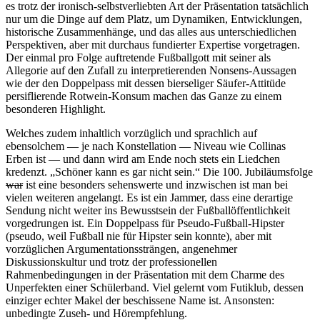
es trotz der ironisch-selbstverliebten Art der Präsentation tatsächlich
nur um die Dinge auf dem Platz, um Dynamiken, Entwicklungen,
historische Zusammenhänge, und das alles aus unterschiedlichen
Perspektiven, aber mit durchaus fundierter Expertise vorgetragen.
Der einmal pro Folge auftretende Fußballgott mit seiner als
Allegorie auf den Zufall zu interpretierenden Nonsens-Aussagen
wie der den Doppelpass mit dessen bierseliger Säufer-Attitüde
persiflierende Rotwein-Konsum machen das Ganze zu einem
besonderen Highlight.
Welches zudem inhaltlich vorzüglich und sprachlich auf
ebensolchem — je nach Konstellation — Niveau wie Collinas
Erben ist — und dann wird am Ende noch stets ein Liedchen
kredenzt. „Schöner kann es gar nicht sein.“ Die 100. Jubiläumsfolge
war
ist eine besonders sehenswerte und inzwischen ist man bei
vielen weiteren angelangt. Es ist ein Jammer, dass eine derartige
Sendung nicht weiter ins Bewusstsein der Fußballöffentlichkeit
vorgedrungen ist. Ein Doppelpass für Pseudo-Fußball-Hipster
(pseudo, weil Fußball nie für Hipster sein konnte), aber mit
vorzüglichen Argumentationssträngen, angenehmer
Diskussionskultur und trotz der professionellen
Rahmenbedingungen in der Präsentation mit dem Charme des
Unperfekten einer Schülerband. Viel gelernt vom Futiklub, dessen
einziger echter Makel der beschissene Name ist. Ansonsten:
unbedingte Zuseh- und Hörempfehlung.