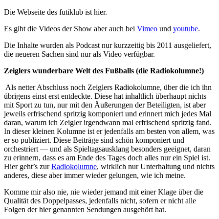
Die Webseite des futiklub ist hier.
Es gibt die Videos der Show aber auch bei
Vimeo
und
youtube
.
Die Inhalte wurden als Podcast nur kurzzeitig bis 2011 ausgeliefert,
die neueren Sachen sind nur als Video verfügbar.
Zeiglers wunderbare Welt des Fußballs (die Radiokolumne!)
Als netter Abschluss noch Zeiglers Radiokolumne, über die ich ihn
übrigens einst erst entdeckte. Diese hat inhaltlich überhaupt nichts
mit Sport zu tun, nur mit den Äußerungen der Beteiligten, ist aber
jeweils erfrischend spritzig komponiert und erinnert mich jedes Mal
daran, warum ich Zeigler irgendwann mal erfrischend spritzig fand.
In dieser kleinen Kolumne ist er jedenfalls am besten von allem, was
er so publiziert. Diese Beiträge sind schön komponiert und
orchestriert — und als Spieltagsausklang besonders geeignet, daran
zu erinnern, dass es am Ende des Tages doch alles nur ein Spiel ist.
Hier geht’s zur
Radiokolumne
, wirklich nur Unterhaltung und nichts
anderes, diese aber immer wieder gelungen, wie ich meine.
Komme mir also nie, nie wieder jemand mit einer Klage über die
Qualität des Doppelpasses, jedenfalls nicht, sofern er nicht alle
Folgen der hier genannten Sendungen ausgehört hat.