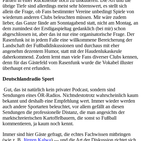
Partien in einer Rückblende noch zu diskutieren. Die Art und die
übrige Tiefe sind allerdings meist sehr hörenswert, es stellt sich
allein die Frage, ob Fans bestimmter Vereine unbedingt Spiele von
wiederum anderen Clubs beleuchten müssen. Mir wäre zudem
lieber, das Ganze fände am Sonntagabend statt, nicht am Montag, an
dem zumindest der Erstligaspieltag gedanklich (bei mir) schon
abgeschlossen ist, aber das ist nur eine organisatorische Frage. Der
Rasenfunk ist in jedem Falle eine willkommene Bereicherung der
Landschaft der Fußballdiskussionen und durchaus mit eher
angenehm dezentem Humor, statt mit der Haudenlukaskeule
daherkommend. Zudem lernt man viele Fans diverser Clubs kennen,
denn für das Gästefeld vom Rasenfunk wurde die Vokabel illuster
überhaupt erst erfunden.
Deutschlandradio Sport
Gut, das ist natürlich kein privater Podcast, sondern sind
Sendungen eines ÖR-Radios. Nichtsdestotrotz wahrscheinlich kaum
bekannt und deshalb eine Empfehlung wert. Immer wieder werden
auch andere Sportarten beleuchtet, vor allem gefällt an diesen
Sendungen die professionelle Distanz, die man angesichts der
marktschreierischen Kartoffelbauern, die sonst so Fußball
kommentieren, ja kaum noch kennt.
Immer sind hier Gäste gefragt, die echtes Fachwissen mitbringen
(wie z. B.
Jürgen Kalwa
) — und die Art der Diskussion richtet sich