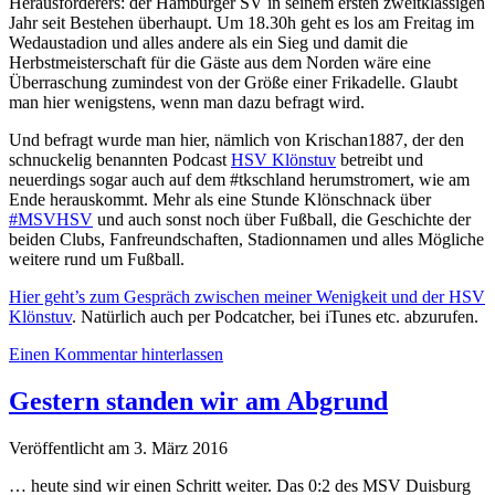
Herausforderers: der Hamburger SV in seinem ersten zweitklassigen
Jahr seit Bestehen überhaupt. Um 18.30h geht es los am Freitag im
Wedaustadion und alles andere als ein Sieg und damit die
Herbstmeisterschaft für die Gäste aus dem Norden wäre eine
Überraschung zumindest von der Größe einer Frikadelle. Glaubt
man hier wenigstens, wenn man dazu befragt wird.
Und befragt wurde man hier, nämlich von Krischan1887, der den
schnuckelig benannten Podcast
HSV Klönstuv
betreibt und
neuerdings sogar auch auf dem #tkschland herumstromert, wie am
Ende herauskommt. Mehr als eine Stunde Klönschnack über
#MSVHSV
und auch sonst noch über Fußball, die Geschichte der
beiden Clubs, Fanfreundschaften, Stadionnamen und alles Mögliche
weitere rund um Fußball.
Hier geht’s zum Gespräch zwischen meiner Wenigkeit und der HSV
Klönstuv
. Natürlich auch per Podcatcher, bei iTunes etc. abzurufen.
Einen Kommentar hinterlassen
Gestern standen wir am Abgrund
Veröffentlicht am 3. März 2016
… heute sind wir einen Schritt weiter. Das 0:2 des MSV Duisburg