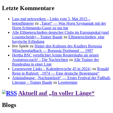
Letzte Kommentare
Lass mal netzwerken – Links vom 5. Mai 2015 –
betonflüsterer
zu
„Tatort“ — Was Horst Szymaniak mit der
Horst-Schimanski-Gasse zu tun hat
Alle Elfmeterschießen deutscher Clubs im Europapokal (und
Losentscheide) – Trainer Baade
zu
Elfmeterschießen, eine
bayrische Erfindung
live Spiele
zu
Hinter den Kulissen des Knallers Borussia
Mönchengladbach — Borussia Dortmund … 1997
Hertha BSC verpflichtet Armin Reutershahn als neuen
Assistenzcoach! – Die Nachrichten
zu
Alle Trainer der
Bundesliga in einer Liste
Lesenswerte Links – Kalenderwoche 45 in 2024 |
zu
Ronald
Reng in Ruhrort: „1974 — Eine deutsche Begegnung“
Ankündigung: „Nachspielzeit“ — Erstes Festival der Fußball-
Literatur – Trainer Baade
zu
Lesetermine
Aktuell auf „In voller Länge“
Blogs