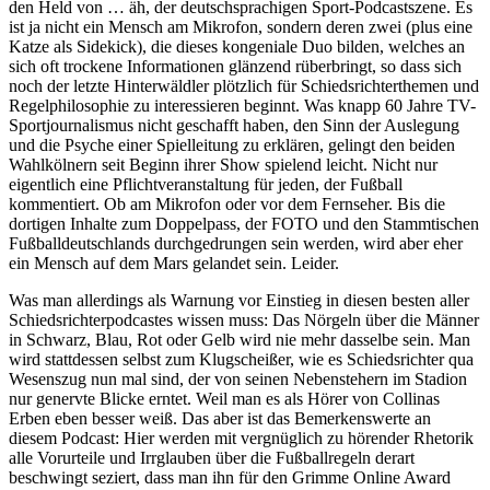
den Held von … äh, der deutschsprachigen Sport-Podcastszene. Es
ist ja nicht ein Mensch am Mikrofon, sondern deren zwei (plus eine
Katze als Sidekick), die dieses kongeniale Duo bilden, welches an
sich oft trockene Informationen glänzend rüberbringt, so dass sich
noch der letzte Hinterwäldler plötzlich für Schiedsrichterthemen und
Regelphilosophie zu interessieren beginnt. Was knapp 60 Jahre TV-
Sportjournalismus nicht geschafft haben, den Sinn der Auslegung
und die Psyche einer Spielleitung zu erklären, gelingt den beiden
Wahlkölnern seit Beginn ihrer Show spielend leicht. Nicht nur
eigentlich eine Pflichtveranstaltung für jeden, der Fußball
kommentiert. Ob am Mikrofon oder vor dem Fernseher. Bis die
dortigen Inhalte zum Doppelpass, der FOTO und den Stammtischen
Fußballdeutschlands durchgedrungen sein werden, wird aber eher
ein Mensch auf dem Mars gelandet sein. Leider.
Was man allerdings als Warnung vor Einstieg in diesen besten aller
Schiedsrichterpodcastes wissen muss: Das Nörgeln über die Männer
in Schwarz, Blau, Rot oder Gelb wird nie mehr dasselbe sein. Man
wird stattdessen selbst zum Klugscheißer, wie es Schiedsrichter qua
Wesenszug nun mal sind, der von seinen Nebenstehern im Stadion
nur genervte Blicke erntet. Weil man es als Hörer von Collinas
Erben eben besser weiß. Das aber ist das Bemerkenswerte an
diesem Podcast: Hier werden mit vergnüglich zu hörender Rhetorik
alle Vorurteile und Irrglauben über die Fußballregeln derart
beschwingt seziert, dass man ihn für den Grimme Online Award