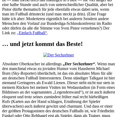
eine halbe Stunde und auch von unterschiedlicher Qualität, aber bei
Pistor dürfte thematisch für jede ebenfalls etwas dabei sein, wenn
man im Fußball drinsteckt (und man steckt ja drin). (Eine Frage
hätte ich aber: Moderieren eigentlich bei anderen Sendern andere
Menschen den Vorlauf zur Bundesliga-Schlusskonferenz im Radio
oder dürfen da alle die Stimme von Sven Pistor vernehmen?) Der
Link zu:
„Einfach Fußball“
.
… und jetzt kommt das Beste!
Absoluter Oberkracher ist allerdings
„Der Sechzehner“
. Wenn man
den manchmal etwas zu jovialen Humor vom Hausherrn Michael
Born (Sky-Reporter) überlächelt, ist das ein absolutes Muss für alle
am deutschen Fußball Interessierten. Denn ständiger Talkgast ist hier
niemand Geringeres als Ewald Lienen. Dieser steht nicht nur stets in
meinem Rücken bei meinen Visiten im Wedaustadion (in Form eines
Bildnisses an der sogenannten „Legendenwand“), er ist auch äußerst
eloquent und trotz seines zumindest früher mal recht bärbeißigen
Rufs (Karten aus der Hand schlagen, Ernährung der Spieler
überwachen) auch äußerst gewitzt und charmant. Und dass er einer
der größten Protagonisten des deutschen Fußballs ist, wie Friedhelm
Funkel oder Otto Rehhagel erst als Spieler, dann als Trainer, muss