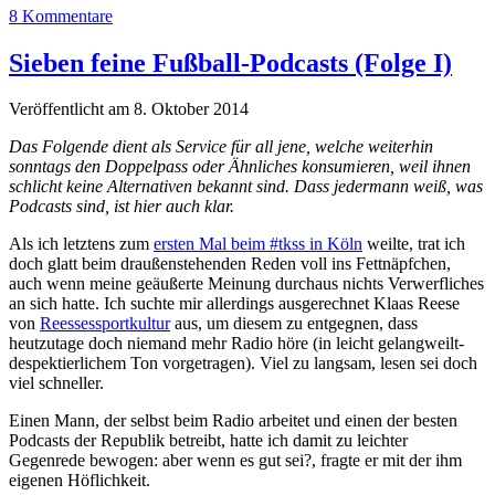
8 Kommentare
Sieben feine Fußball-Podcasts (Folge I)
Veröffentlicht am 8. Oktober 2014
Das Folgende dient als Service für all jene, welche weiterhin
sonntags den Doppelpass oder Ähnliches konsumieren, weil ihnen
schlicht keine Alternativen bekannt sind. Dass jedermann weiß, was
Podcasts sind, ist hier auch klar.
Als ich letztens zum
ersten Mal beim #tkss in Köln
weilte, trat ich
doch glatt beim draußenstehenden Reden voll ins Fettnäpfchen,
auch wenn meine geäußerte Meinung durchaus nichts Verwerfliches
an sich hatte. Ich suchte mir allerdings ausgerechnet Klaas Reese
von
Reessessportkultur
aus, um diesem zu entgegnen, dass
heutzutage doch niemand mehr Radio höre (in leicht gelangweilt-
despektierlichem Ton vorgetragen). Viel zu langsam, lesen sei doch
viel schneller.
Einen Mann, der selbst beim Radio arbeitet und einen der besten
Podcasts der Republik betreibt, hatte ich damit zu leichter
Gegenrede bewogen: aber wenn es gut sei?, fragte er mit der ihm
eigenen Höflichkeit.