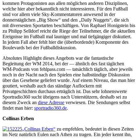
kommen Protagonisten aus allen möglichen anderen Disziplinen,
welche hier aber bekanntlich nicht interessieren. Für den Fußball
sind vor allem viele Sky-Kommentatoren anwesend in der
donnerstäglichen „Big Show“ und den „Daily Nuggets“, die sich
mit diversesten Sportarten beschäftigen. Von Raphael Honigstein bis
zu Philipp Selldorf reicht die Riege der Teilnehmer, die die aktuellen
Ereignisse im Fußball mal launiger und mal tiefgängiger diskutiert.
In jedem Fall aber fehlt hier die (überbordende) Komponente des
Boulevards bei der Fußballdiskussion.
Absolutes Highlight dieses Angebots war die fantastische
Begleitung der WM 2014, bei der — ähnlich des fast täglichen
WM-Podcasts von fehlpass.com — tatsächlich täglich, aber jeweils
noch in der Nacht nach den Spielen eine halbstündige Diskussion
über das Gesehene geliefert wurde. Auf einem Niveau, das man hier
goutiert, weshalb auch das ständige Auflockern mit
Privatgeschichten durchaus erträglich ist. Das sehr lohnenswerte
Sportradio360 sucht übrigens nach Unterstützern, deshalb sei zu
diesem Zweck an
diese Adresse
verwiesen. Die Sendungen selbst
findet man hier:
sportradio360.de
.
Collinas Erben
„Collinas Erben“
zu empfehlen, bedeutet in diesen Zeiten
im Netz natürlich Eulen nach Athen zu tragen. Ein jeder kennt ihn,