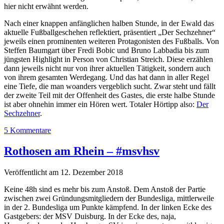
hier nicht erwähnt werden.
Nach einer knappen anfänglichen halben Stunde, in der Ewald das
aktuelle Fußballgeschehen reflektiert, präsentiert „Der Sechzehner“
jeweils einen prominenten weiteren Protagonisten des Fußballs. Von
Steffen Baumgart über Fredi Bobic und Bruno Labbadia bis zum
jüngsten Highlight in Person von Christian Streich. Diese erzählen
dann jeweils nicht nur von ihrer aktuellen Tätigkeit, sondern auch
von ihrem gesamten Werdegang. Und das hat dann in aller Regel
eine Tiefe, die man woanders vergeblich sucht. Zwar steht und fällt
der zweite Teil mit der Offenheit des Gastes, die erste halbe Stunde
ist aber ohnehin immer ein Hören wert. Totaler Hörtipp also:
Der
Sechzehner
.
5 Kommentare
Rothosen am Rhein – #msvhsv
Veröffentlicht am 12. Dezember 2018
Keine 48h sind es mehr bis zum Anstoß. Dem Anstoß der Partie
zwischen zwei Gründungsmitgliedern der Bundesliga, mittlerweile
in der 2. Bundesliga um Punkte kämpfend. In der linken Ecke des
Gastgebers: der MSV Duisburg. In der Ecke des, naja,