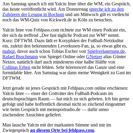
Am Samstag sprach ich mit Yalcin Imre über die WM, ein Gespräch,
das heute veröffentlicht wird. Am Donnerstag
spreche ich zu den
Zuhörern der Lesung in Bochum
und am Mittwoch gilt es vielleicht
noch das WM-Quiz von Kickwelt.de in Köln zu besuchen.
Yalcin Imre von Fehlpass.com richtete zur WM einen Podcast ein,
der sich da treffend „Der fast tägliche Podcast zur WM“ nennt.
Kurz: DFTWM. Dazu lädt er Koryphäen der Fußball-Netzkultur
ein, zuletzt den bekennenden Leverkusen-Fan, ja, so etwas gibt es,
mahqz
, davor auch schon Tobias Escher von
Spielverlagerung.de
,
Rafael Buschmann
von Spiegel Online oder
GNetzer
alias Günter
Netzer, natürlich darf auch mindestens eine halbe Hälfte von
Collinas Erben
nicht fehlen. Sehr hörenswert das Ganze und eine
formidable Idee. Am Samstag war dann meine Wenigkeit zu Gast im
DFTWM.
Jetzt gerade ist jenes Gespräch mit Fehlpass.com online erschienen:
Yalcin Imre — einer der Gottväter des Fußball-Podcasts im
deutschsprachigen Raum — hat mich zu sich gebeten. Ich bin gerne
gefolgt und habe hoffentlich diesmal nicht so zischend eingeatmet
wie beim Gespräch mit meinsportradio.de — dafür umso
zischendere Ansichten geliefert.
Man lausche Yalcin mit der markanten Stimme und mir im
Zwiegespräch
an diesem Orte bei fehlpass.com
.