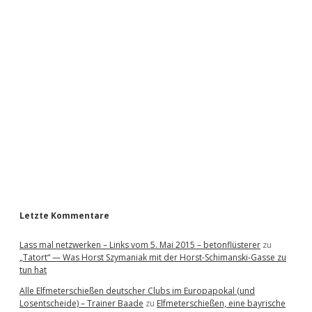
i
d
e
b
a
r
Letzte Kommentare
Lass mal netzwerken – Links vom 5. Mai 2015 – betonflüsterer
zu
„Tatort“ — Was Horst Szymaniak mit der Horst-Schimanski-Gasse zu
tun hat
Alle Elfmeterschießen deutscher Clubs im Europapokal (und
Losentscheide) – Trainer Baade
zu
Elfmeterschießen, eine bayrische