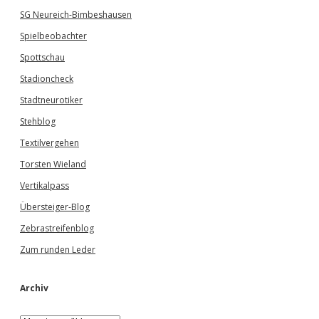
SG Neureich-Bimbeshausen
Spielbeobachter
Spottschau
Stadioncheck
Stadtneurotiker
Stehblog
Textilvergehen
Torsten Wieland
Vertikalpass
Übersteiger-Blog
Zebrastreifenblog
Zum runden Leder
Archiv
A