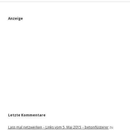
S
Anzeige
i
d
e
b
a
r
Letzte Kommentare
Lass mal netzwerken – Links vom 5. Mai 2015 – betonflüsterer
zu