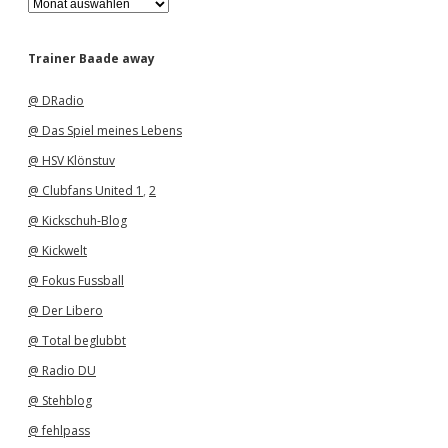
r
c
h
Trainer Baade away
i
v
@ DRadio
@ Das Spiel meines Lebens
@ HSV Klönstuv
@ Clubfans United 1
,
2
@ Kickschuh-Blog
@ Kickwelt
@ Fokus Fussball
@ Der Libero
@ Total beglubbt
@ Radio DU
@ Stehblog
@ fehlpass