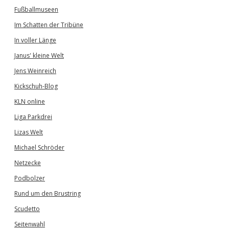
Fußballmuseen
Im Schatten der Tribüne
In voller Länge
Janus' kleine Welt
Jens Weinreich
Kickschuh-Blog
KLN online
Liga Parkdrei
Lizas Welt
Michael Schröder
Netzecke
Podbolzer
Rund um den Brustring
Scudetto
Seitenwahl