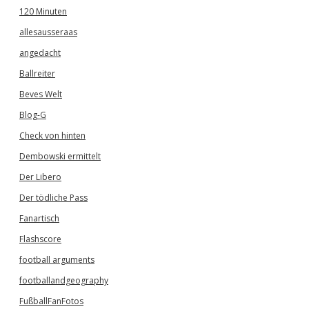
120 Minuten
allesausseraas
angedacht
Ballreiter
Beves Welt
Blog-G
Check von hinten
Dembowski ermittelt
Der Libero
Der tödliche Pass
Fanartisch
Flashscore
football arguments
footballandgeography
FußballFanFotos