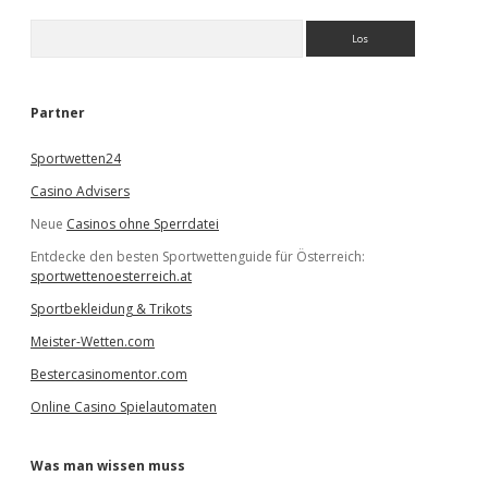
S
u
c
h
e
Partner
n
Sportwetten24
Casino Advisers
Neue
Casinos ohne Sperrdatei
Entdecke den besten Sportwettenguide für Österreich:
sportwettenoesterreich.at
Sportbekleidung & Trikots
Meister-Wetten.com
Bestercasinomentor.com
Online Casino Spielautomaten
Was man wissen muss