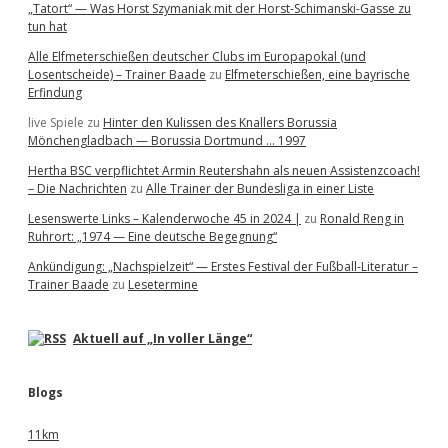
„Tatort“ — Was Horst Szymaniak mit der Horst-Schimanski-Gasse zu
tun hat
Alle Elfmeterschießen deutscher Clubs im Europapokal (und
Losentscheide) – Trainer Baade
zu
Elfmeterschießen, eine bayrische
Erfindung
live Spiele
zu
Hinter den Kulissen des Knallers Borussia
Mönchengladbach — Borussia Dortmund … 1997
Hertha BSC verpflichtet Armin Reutershahn als neuen Assistenzcoach!
– Die Nachrichten
zu
Alle Trainer der Bundesliga in einer Liste
Lesenswerte Links – Kalenderwoche 45 in 2024 |
zu
Ronald Reng in
Ruhrort: „1974 — Eine deutsche Begegnung“
Ankündigung: „Nachspielzeit“ — Erstes Festival der Fußball-Literatur –
Trainer Baade
zu
Lesetermine
Aktuell auf „In voller Länge“
Blogs
11km